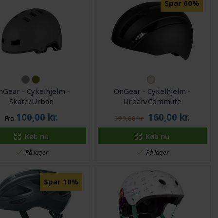
Spar 60%
nGear - Cykelhjelm -
OnGear - Cykelhjelm -
Skate/Urban
Urban/Commute
100,00
kr.
160,00
kr.
Fra
399,00 kr.
Køb nu
Køb nu
På lager
På lager
Spar 10%