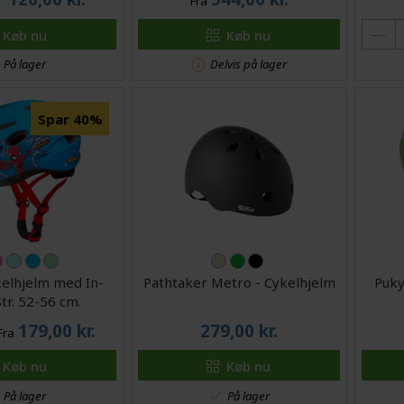
Fra
Køb nu
Køb nu
På lager
Delvis på lager
Spar 40%
kelhjelm med In-
Pathtaker Metro - Cykelhjelm
Puky
tr. 52-56 cm.
179,00
kr.
279,00
kr.
Fra
Køb nu
Køb nu
På lager
På lager