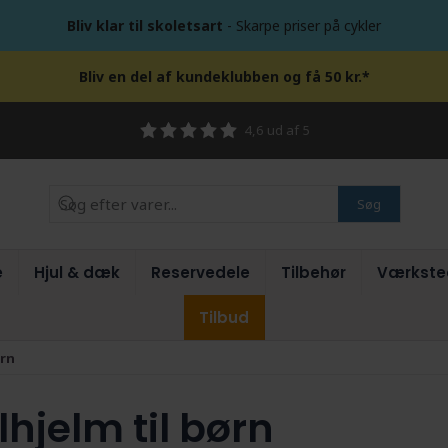
Bliv klar til skoletsart
- Skarpe priser på cykler
Bliv en del af kundeklubben og få 50 kr.*
4,6 ud af 5
Søg
e
Hjul & dæk
Reservedele
Tilbehør
Værkste
Tilbud
ørn
hjelm til børn