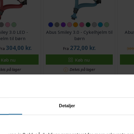
ley 3.0 LED -
Abus Smiley 3.0 - Cykelhjelm til
Abus
elm til børn
børn
304,00
kr.
272,00
kr.
Fra
Fra
389,
Køb nu
Køb nu
lvis på lager
Delvis på lager
Spar 10%
Detaljer
s