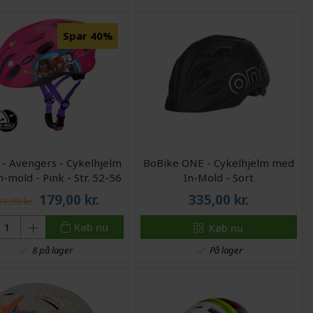
Spar 40%
 - Avengers - Cykelhjelm
BoBike ONE - Cykelhjelm med
-mold - Pink - Str. 52-56
In-Mold - Sort
cm
179,00
kr.
335,00
kr.
9,00 kr.
Køb nu
Køb nu
På lager
8 på lager