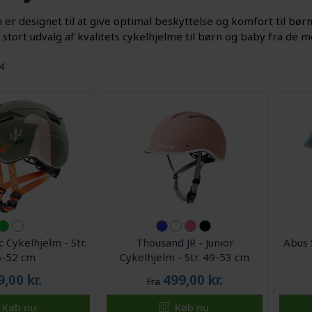
er designet til at give optimal beskyttelse og komfort til børn,
t stort udvalg af kvalitets cykelhjelme til børn og baby fra d
94
c Cykelhjelm - Str.
Thousand JR - Junior
Abus 
6-52 cm
Cykelhjelm - Str. 49-53 cm
9,00
kr.
499,00
kr.
Fra
Køb nu
Køb nu