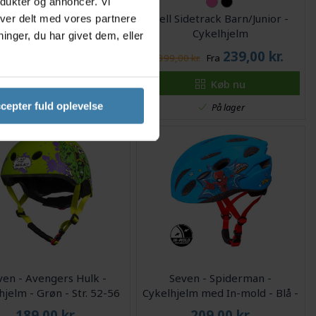
odukter og annoncer. Vi
r Cykel- og skaterhjelm
Bell Sidetrack Barn/Junior -
iver delt med vores partnere
- model Skate Style
Cykelhjelm
nger, du har givet dem, eller
150,00
kr.
239,00
kr.
9,00 kr.
399,00 kr.
Fra
Køb nu
Køb nu
cepter fuld oplevelse
På lager
På lager
ven - Avengers Hulk -
Seven - Spiderman -
hjelm - Grøn - Str. 52-56
Cykelhjelm med In-mold - Blå -
cm
Str. 52-56 cm
189,00
kr.
209,00
kr.