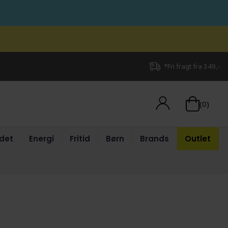
*Fri fragt fra 349,-
(0)
det
Energi
Fritid
Børn
Brands
Outlet