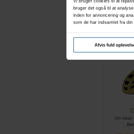
Vi bruger cookies til at tilp
Abus Urban-I
bruger det også til at analys
Cykelhjel
inden for annoncering og ana
som de har indsamlet fra din 
66
Afvis fuld oplevels
On Gear 
Bør