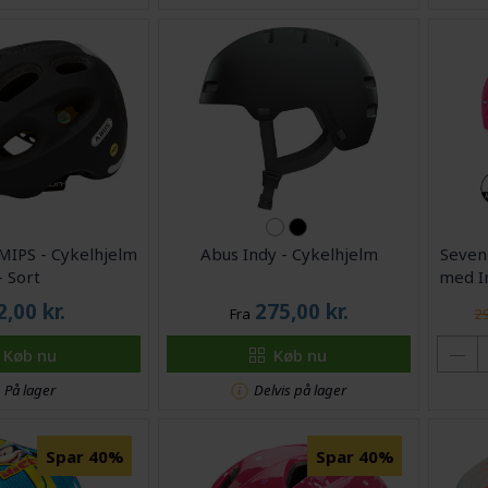
MIPS - Cykelhjelm
Abus Indy - Cykelhjelm
Seven
- Sort
med In
2,00
kr.
275,00
kr.
Fra
29
Køb nu
Køb nu
På lager
Delvis på lager
Spar 40%
Spar 40%