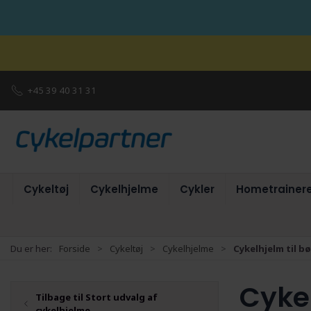
+45 39 40 31 31
Cykeltøj
Cykelhjelme
Cykler
Hometrainer
Du er her:
Forside
Cykeltøj
Cykelhjelme
Cykelhjelm til b
Cykel
Tilbage til Stort udvalg af
cykelhjelme