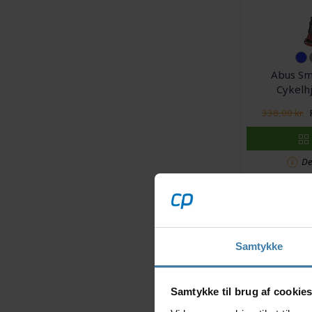
Abus Smi
Cykelhj
338,00 kr.
De
Samtykke
Samtykke til brug af cookie