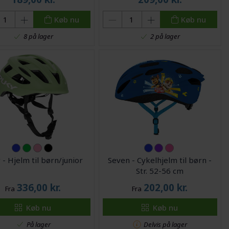
Køb nu
Køb nu
8 på lager
2 på lager
 - Hjelm til børn/junior
Seven - Cykelhjelm til børn -
Str. 52-56 cm
336,00
kr.
202,00
kr.
Fra
Fra
Køb nu
Køb nu
På lager
Delvis på lager