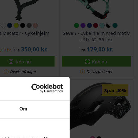
 Macator - Cykelhjelm
Seven - Cykelhjelm med motiv
- Str. 52-56 cm.
350,00
kr.
179,00
kr.
00 kr.
Fra
Fra
Køb nu
Køb nu
Delvis på lager
Delvis på lager
Spar 50%
Spar 40%
Om