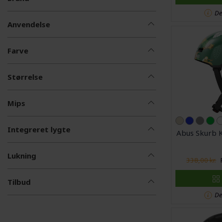
De
Anvendelse
Farve
Størrelse
Mips
Integreret lygte
Abus Skurb Ki
Lukning
338,00 kr.
Tilbud
De