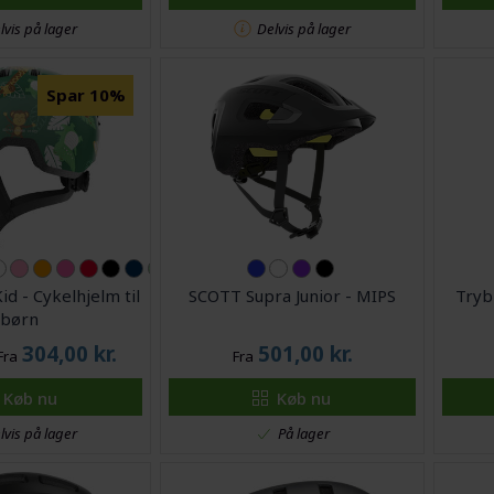
lvis på lager
Delvis på lager
Spar 10%
d - Cykelhjelm til
SCOTT Supra Junior - MIPS
Tryb
børn
304,00
kr.
501,00
kr.
Fra
Fra
Køb nu
Køb nu
lvis på lager
På lager