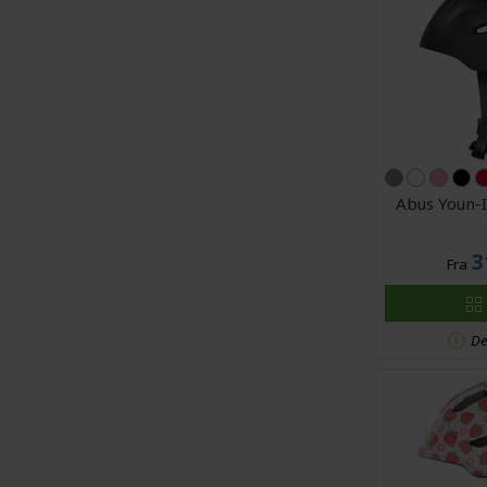
Abus Youn-I
3
Fra
De