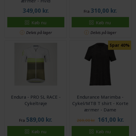
ærmer - Hvid
349,00
kr.
310,00
kr.
Fra
Køb nu
Køb nu
Delvis på lager
Delvis på lager
Spar 40%
Endura - PRO SL RACE -
Endurance Marimba -
Cykeltrøje
Cykel/MTB T shirt - Korte
ærmer - Dame
589,00
kr.
161,00
kr.
Fra
269,00 kr.
Køb nu
Køb nu