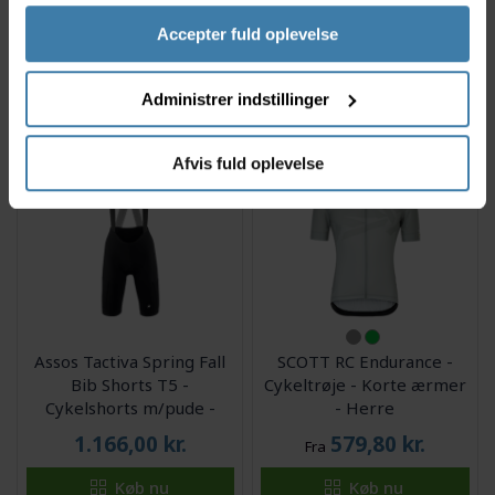
turquoise
Accepter fuld oplevelse
982,00
kr.
401,00
kr.
Fra
Køb nu
Administrer indstillinger
Delvis på lager
1 på lager
Afvis fuld oplevelse
Assos Tactiva Spring Fall
SCOTT RC Endurance -
Bib Shorts T5 -
Cykeltrøje - Korte ærmer
Cykelshorts m/pude -
- Herre
Dame
1.166,00
kr.
579,80
kr.
Fra
Køb nu
Køb nu