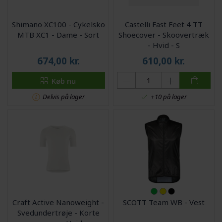
Shimano XC100 - Cykelsko
Castelli Fast Feet 4 TT
MTB XC1 - Dame - Sort
Shoecover - Skoovertræk
- Hvid - S
674,00
kr.
610,00
kr.
Køb nu
Delvis på lager
+10 på lager
Craft Active Nanoweight -
SCOTT Team WB - Vest
Svedundertrøje - Korte