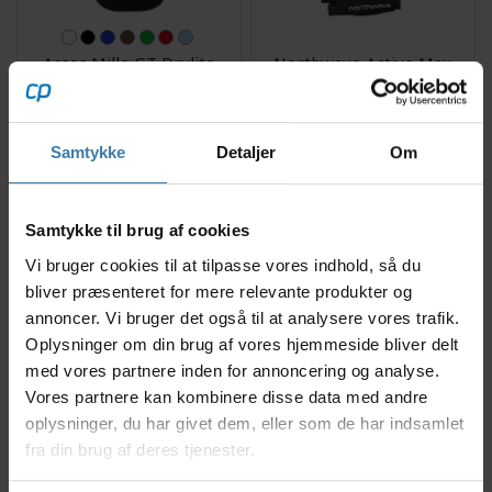
Assos Mille GT Drylite
Northwave Active Max
Jersey S11 - Cykeltrøje K/
WMN - Cykelhandsker
Æ
706,00
kr.
169,00
kr.
Fra
Samtykke
Detaljer
Om
Køb nu
Køb nu
Delvis på lager
Delvis på lager
Samtykke til brug af cookies
Vi bruger cookies til at tilpasse vores indhold, så du
bliver præsenteret for mere relevante produkter og
annoncer. Vi bruger det også til at analysere vores trafik.
Oplysninger om din brug af vores hjemmeside bliver delt
med vores partnere inden for annoncering og analyse.
Vores partnere kan kombinere disse data med andre
OBS: FÅ STK. TILBAGE
oplysninger, du har givet dem, eller som de har indsamlet
fra din brug af deres tjenester.
Lazer Jackal KinetiCore -
Bliz Vision - Cykelbriller -
Cykelhjelm MTB
Blue green lens - Matt