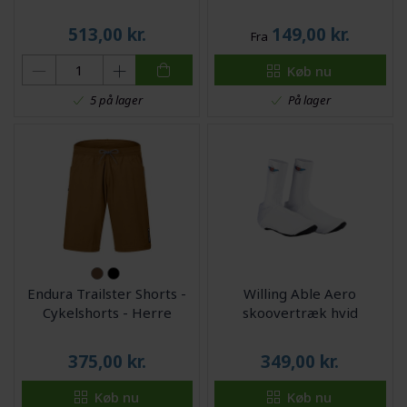
513,00
kr.
149,00
kr.
Fra
Køb nu
På lager
5 på lager
Endura Trailster Shorts -
Willing Able Aero
Cykelshorts - Herre
skoovertræk hvid
375,00
kr.
349,00
kr.
Køb nu
Køb nu