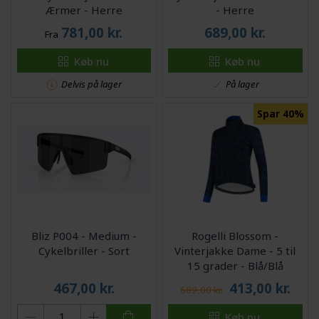
Ærmer - Herre
- Herre
781,00
kr.
689,00
kr.
Fra
Køb nu
Køb nu
Delvis på lager
På lager
Spar 40%
Bliz P004 - Medium -
Rogelli Blossom -
Cykelbriller - Sort
Vinterjakke Dame - 5 til
15 grader - Blå/Blå
467,00
kr.
413,00
kr.
689,00 kr.
Køb nu