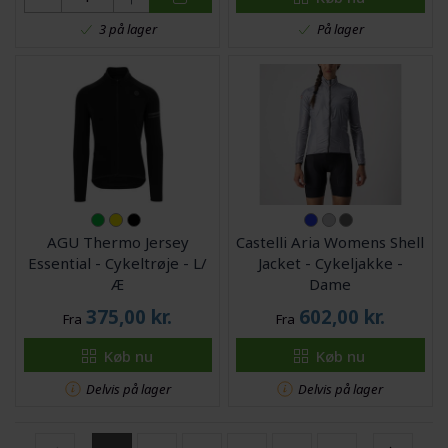
På lager
3 på lager
AGU Thermo Jersey
Castelli Aria Womens Shell
Essential - Cykeltrøje - L/
Jacket - Cykeljakke -
Æ
Dame
375,00
kr.
602,00
kr.
Fra
Fra
Køb nu
Køb nu
Delvis på lager
Delvis på lager