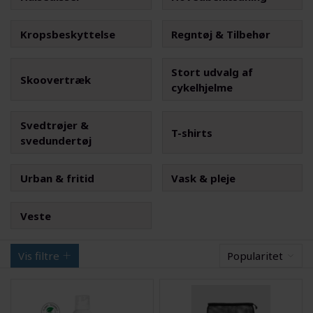
Kropsbeskyttelse
Regntøj & Tilbehør
Stort udvalg af
Skoovertræk
cykelhjelme
Svedtrøjer &
T-shirts
svedundertøj
Urban & fritid
Vask & pleje
Veste
Vis filtre
Popularitet