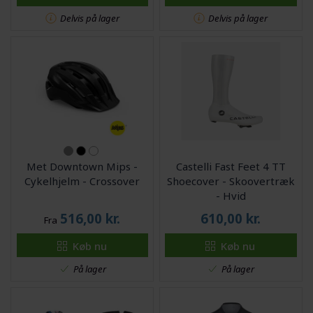
Delvis på lager
Delvis på lager
Met Downtown Mips -
Castelli Fast Feet 4 TT
Cykelhjelm - Crossover
Shoecover - Skoovertræk
- Hvid
516,00
kr.
610,00
kr.
Fra
Køb nu
Køb nu
På lager
På lager