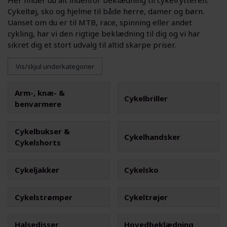
Her finder du alt indenfor beklædning til cykelrytteren.
Cykeltøj, sko og hjelme til både herre, damer og børn.
Uanset om du er til MTB, race, spinning eller andet
cykling, har vi den rigtige beklædning til dig og vi har
sikret dig et stort udvalg til altid skarpe priser.
Vis/skjul underkategorier
Arm-, knæ- &
Cykelbriller
benvarmere
Cykelbukser &
Cykelhandsker
Cykelshorts
Cykeljakker
Cykelsko
Cykelstrømper
Cykeltrøjer
Halsedisser
Hovedbeklædning