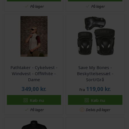
På lager
På lager
Pathtaker - Cykelvest -
Save My Bones -
Windvest - OffWhite -
Beskyttelsessæt -
Dame
Sort/Grå
349,00
kr.
119,00
kr.
Fra
Køb nu
Køb nu
På lager
Delvis på lager