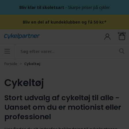
Bliv klar til skoletsart
- Skarpe priser på cykler
Bliv en del af kundeklubben og få 50 kr.*
KURV
Forside
Cykeltøj
Cykeltøj
Stort udvalg af cykeltøj til alle -
Uanset om du er motionist eller
professionel