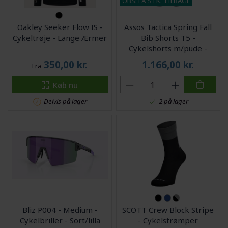
OBS: FÅ STK. TILBAGE
Oakley Seeker Flow IS -
Assos Tactica Spring Fall
Cykeltrøje - Lange Ærmer
Bib Shorts T5 -
Cykelshorts m/pude -
Dame - Sort - XL
350,00
kr.
1.166,00
kr.
Fra
Køb nu
Delvis på lager
2 på lager
Bliz P004 - Medium -
SCOTT Crew Block Stripe
Cykelbriller - Sort/lilla
- Cykelstrømper