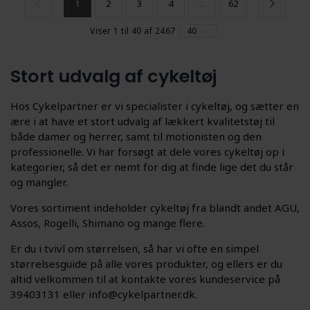
1
2
3
4
...
62
Viser 1 til 40 af 2467
40
Stort udvalg af cykeltøj
Hos Cykelpartner er vi specialister i cykeltøj, og sætter en
ære i at have et stort udvalg af lækkert kvalitetstøj til
både damer og herrer, samt til motionisten og den
professionelle. Vi har forsøgt at dele vores cykeltøj op i
kategorier, så det er nemt for dig at finde lige det du står
og mangler.
Vores sortiment indeholder cykeltøj fra blandt andet AGU,
Assos, Rogelli, Shimano og mange flere.
Er du i tvivl om størrelsen, så har vi ofte en simpel
størrelsesguide på alle vores produkter, og ellers er du
altid velkommen til at kontakte vores kundeservice på
39403131 eller info@cykelpartner.dk.