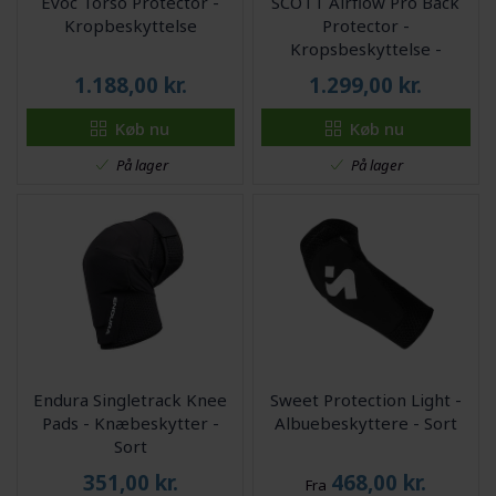
Evoc Torso Protector -
SCOTT Airflow Pro Back
Kropbeskyttelse
Protector -
Kropsbeskyttelse -
Sort/Hvid
1.188,00
kr.
1.299,00
kr.
Køb nu
Køb nu
På lager
På lager
Endura Singletrack Knee
Sweet Protection Light -
Pads - Knæbeskytter -
Albuebeskyttere - Sort
Sort
351,00
kr.
468,00
kr.
Fra