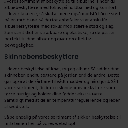
I vores sortiment af beskyttelse til albuerne, finder du
albuebeskyttere med fokus på holdbarhed og komfort.
Udover knæene, så skal armene også modstå hårde stød
på en mtb bane. Så derfor anbefaler vi at anskaffe
albuebeskyttelse med fokus mod stærke stød og slag.
Som samtidigt er strækbare og elastiske, så de passer
perfekt til dine albuer og giver en effektiv
bevægelighed.
Skinnebensbeskyttere
Udover beskyttelse af knæ, ryg og albuer. Så sidder dine
skinneben endnu tættere på jorden end de andre. Dette
gør også at de sårbare til vådt mudder og hård jord. Så I
vores sortiment, finder du skinnebensbeskyttere som
tørre hurtigt og holder dine fødder ekstra tørre.
Samtidigt med at de er temperaturregulerende og leder
al sved væk.
Så se endelig på vores sortiment af sikker beskyttelse til
mtb banen her på vores webshop!