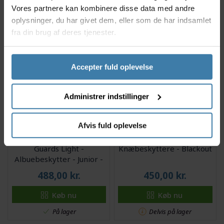
Vores partnere kan kombinere disse data med andre
Køb nu
Køb nu
oplysninger, du har givet dem, eller som de har indsamlet
På lager
På lager
fra din brug af deres tjenester.
Accepter fuld oplevelse
Administrer indstillinger
Afvis fuld oplevelse
Sweet Protection Elbow
Oakley Drop In D30 -
Guards Light -
Knæbeskyttere - Blackout
Albuebeskytter - Junior -
Sort
488,00
kr.
450,00
kr.
Køb nu
Køb nu
På lager
Delvis på lager