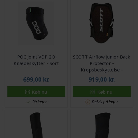
POC Joint VDP 2.0
SCOTT Airflow Junior Back
Knæbeskytter - Sort
Protector -
Kropsbeskyttelse -
Børn/Junior - Sort/Hvid
699,00
kr.
919,00
kr.
Køb nu
Køb nu
På lager
Delvis på lager