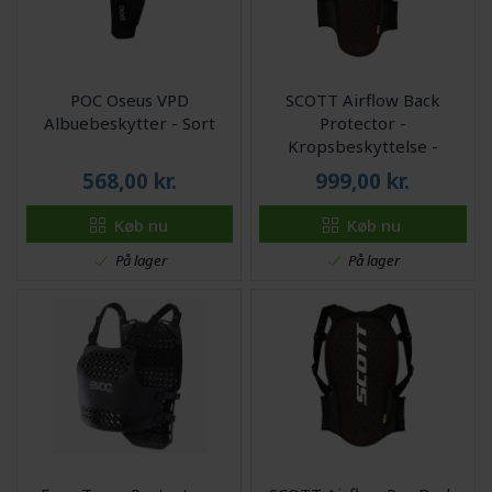
POC Oseus VPD
SCOTT Airflow Back
Albuebeskytter - Sort
Protector -
Kropsbeskyttelse -
Sort/Hvid
568,00
kr.
999,00
kr.
Køb nu
Køb nu
På lager
På lager