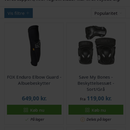
Vis filtre
Popularitet
FOX Enduro Elbow Guard -
Save My Bones -
Albuebeskytter
Beskyttelsessæt -
Sort/Grå
649,00
kr.
119,00
kr.
Fra
Køb nu
Køb nu
På lager
Delvis på lager