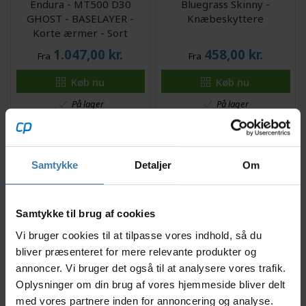
Endura - MT500 D30
Bluegrass Skinny -
GHOST - BASELAYER -
Knæbeskyttere
Korte ærmer - Sort
1.047,00
kr.
458,00
kr.
Fra
Fra
Køb nu
Køb nu
På lager
På lager
Samtykke
Detaljer
Om
Samtykke til brug af cookies
Vi bruger cookies til at tilpasse vores indhold, så du
SCOTT Soldier Ghost -
SCOTT Soldier Ghost -
bliver præsenteret for mere relevante produkter og
Albuebeskytter - Sort
Knæbeskyttere - Sort
annoncer. Vi bruger det også til at analysere vores trafik.
Oplysninger om din brug af vores hjemmeside bliver delt
499,00
kr.
519,00
kr.
med vores partnere inden for annoncering og analyse.