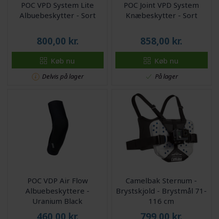
POC VPD System Lite
POC Joint VPD System
Albuebeskytter - Sort
Knæbeskytter - Sort
800,00
kr.
858,00
kr.
Køb nu
Køb nu
Delvis på lager
På lager
POC VDP Air Flow
Camelbak Sternum -
Albuebeskyttere -
Brystskjold - Brystmål 71-
Uranium Black
116 cm
460,00
kr.
799,00
kr.