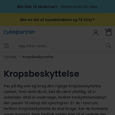
Bliv klar til skoletsart
- Skarpe priser på cykler
Bliv en del af kundeklubben og få 50 kr.*
KURV
Cykeltøj
Kropsbeskyttelse
Kropsbeskyttelse
Pas på dig selv og brug den rigtige kropsbeskyttelse.
Uanset, hvor øvet du er, kan du være uheldig, så vi
anbefaler altid at undersøge, hvilket beskyttelsesudstyr
der passer til netop din sportsgren. Er du i tvivl om,
hvilken kropsbeskyttelse du skal bruge, kan du kontakte
vores support, hvor fagfolk sidder klar til at vejlede dig.