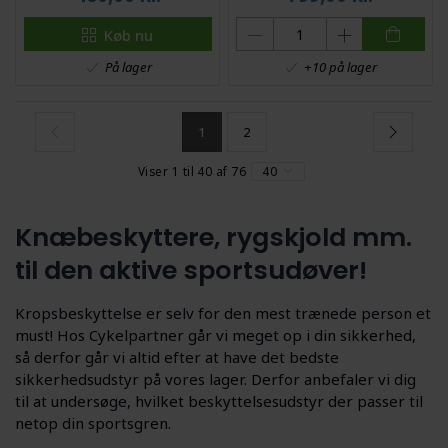
Køb nu
På lager
+10 på lager
1
2
Viser 1 til 40 af 76
40
Knæbeskyttere, rygskjold mm.
til den aktive sportsudøver!
Kropsbeskyttelse er selv for den mest trænede person et
must! Hos Cykelpartner går vi meget op i din sikkerhed,
så derfor går vi altid efter at have det bedste
sikkerhedsudstyr på vores lager. Derfor anbefaler vi dig
til at undersøge, hvilket beskyttelsesudstyr der passer til
netop din sportsgren.