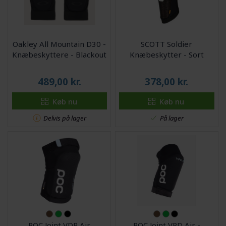
Oakley All Mountain D30 -
SCOTT Soldier
Knæbeskyttere - Blackout
Knæbeskytter - Sort
489,00
kr.
378,00
kr.
Køb nu
Køb nu
Delvis på lager
På lager
POC Joint VDP Air
POC Joint VPD Air -