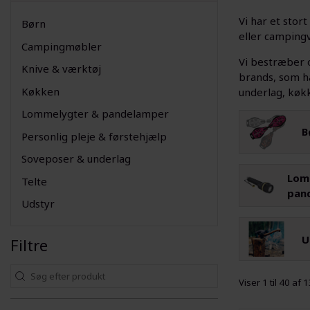
Vi har et stor
Børn
eller campingv
Campingmøbler
Vi bestræber o
Knive & værktøj
brands, som ha
Køkken
underlag, køkk
Lommelygter & pandelamper
B
Personlig pleje & førstehjælp
Soveposer & underlag
Lom
Telte
pan
Udstyr
U
Filtre
Viser 1 til 40 af 