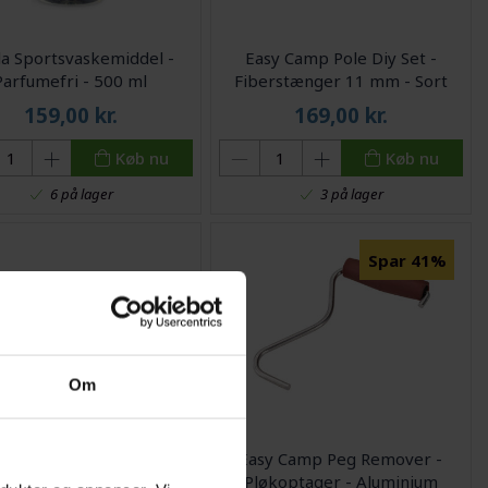
a Sportsvaskemiddel -
Easy Camp Pole Diy Set -
Parfumefri - 500 ml
Fiberstænger 11 mm - Sort
159,00
kr.
169,00
kr.
Køb nu
Køb nu
6 på lager
3 på lager
Spar 41%
Om
ll Cloud 5 Plus - Telt - 5
Easy Camp Peg Remover -
ersoners - Grøn/grå
Pløkoptager - Aluminium