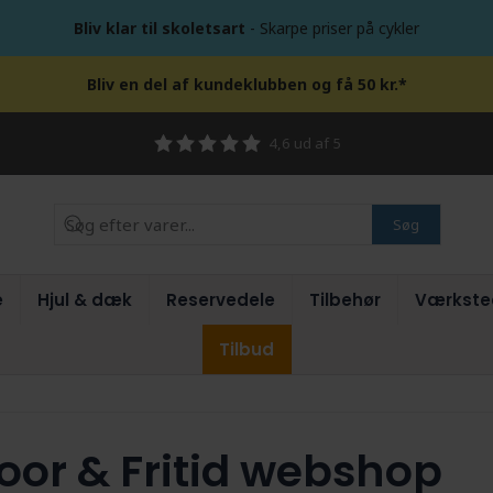
Bliv klar til skoletsart
- Skarpe priser på cykler
Bliv en del af kundeklubben og få 50 kr.*
4,6 ud af 5
Søg
e
Hjul & dæk
Reservedele
Tilbehør
Værkste
Tilbud
oor & Fritid webshop