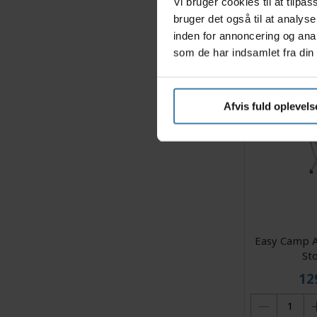
Vi bruger cookies til at tilp
14
bruger det også til at analys
inden for annoncering og ana
som de har indsamlet fra din 
Afvis fuld oplevels
Easy Camp A
Sto
12