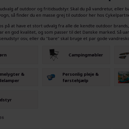
t udvalg af outdoor og fritidsudstyr. Skal du på vandretur, elle
ogn, så finder du en masse grej til outdoor her hos Cykelpartne
s på at have et stort udvalg fra alle de kendte outdoor brands
r en god kvalitet, og som passer til det Danske marked. Så ua
enudstyr osv, eller du "bare" skal bruge et par gode vandresko,
ørn
Campingmøbler
melygter &
Personlig pleje &
delamper
førstehjælp
dstyr
136