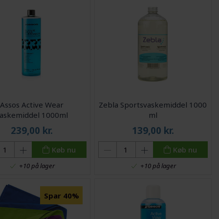
Assos Active Wear
Zebla Sportsvaskemiddel 1000
askemiddel 1000ml
ml
239,00
kr.
139,00
kr.
Køb nu
Køb nu
+10 på lager
+10 på lager
Spar 40%