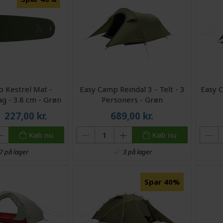
 Kestrel Mat -
Easy Camp Reindal 3 - Telt - 3
Easy C
g - 3.8 cm - Grøn
Personers - Grøn
227,00
kr.
689,00
kr.
Køb nu
Køb nu
7 på lager
3 på lager
Spar 40%