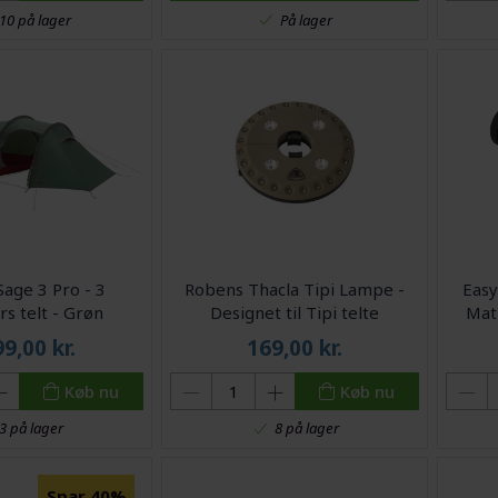
På lager
10 på lager
age 3 Pro - 3
Robens Thacla Tipi Lampe -
Easy
s telt - Grøn
Designet til Tipi telte
Mat 
99,00
kr.
169,00
kr.
Køb nu
Køb nu
3 på lager
8 på lager
Spar 40%