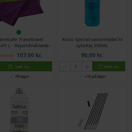
avelSafe Traveltowel
Assos Special vaskemiddel til
oft L - Rejsehåndklæde -
cykeltøj 300ML
150 x 85 cm
107,00
kr.
90,00
kr.
9,00 kr.
Køb nu
Køb nu
På lager
+10 på lager