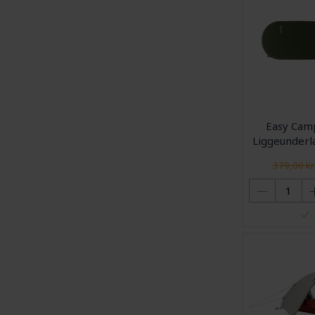
Easy Camp
Liggeunderla
379,00 kr.