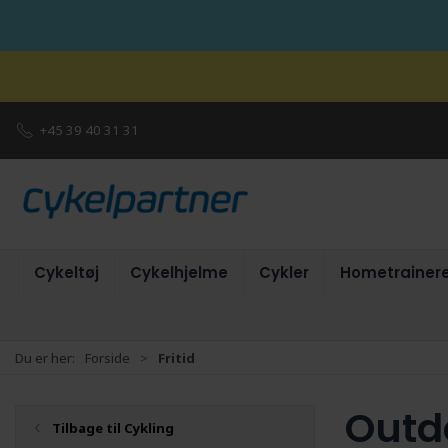
+45 39 40 31 31
Cykeltøj
Cykelhjelme
Cykler
Hometrainer
Du er her:
Forside
Fritid
Outd
Tilbage til Cykling