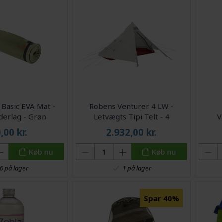
Basic EVA Mat -
Robens Venturer 4 LW -
derlag - Grøn
Letvægts Tipi Telt - 4
V
personers - Grøn
0,00
kr.
2.932,00
kr.
Køb nu
Køb nu
6 på lager
1 på lager
Spar 40%