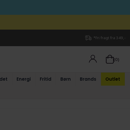
*Fri fragt fra 349,-
(0)
det
Energi
Fritid
Børn
Brands
Outlet