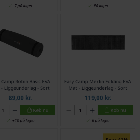
På lager
7 på lager
 Camp Robin Basic EVA
Easy Camp Merlin Folding EVA
- Liggeunderlag - Sort
Mat - Liggeunderlag - Sort
89,00
kr.
119,00
kr.
Køb nu
Køb nu
+10 på lager
6 på lager
Spar 41%