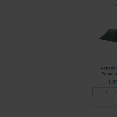
+
Robens S
Personer
1.6