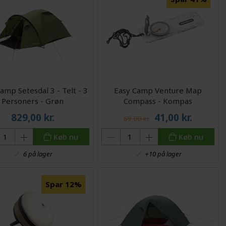
amp Setesdal 3 - Telt - 3
Easy Camp Venture Map
Personers - Grøn
Compass - Kompas
829,00
kr.
41,00
kr.
69,00 kr.
Køb nu
Køb nu
6 på lager
+10 på lager
Spar 12%