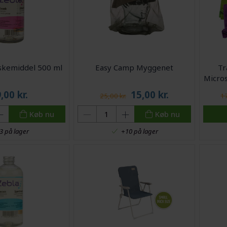
skemiddel 500 ml
Easy Camp Myggenet
Tr
Micros
9,00
kr.
15,00
kr.
25,00 kr.
17
Køb nu
Køb nu
3 på lager
+10 på lager