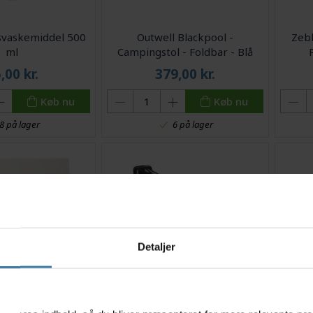
svaskemiddel 500
Outwell Blackpool -
Zebl
ml
Campingstol - Foldbar - Blå
5,00
kr.
379,00
kr.
Køb nu
Køb nu
8 på lager
6 på lager
Detaljer
s
e Muscle relax -
Sigma Sport Headled II -
Outwe
 creme - 200 ml
Pandelampe - 180 Lumens
p