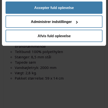
opbevaring af udstyr.
Accepter fuld oplevelse
Specifikationer
Easy Camp Energy 300
Administrer indstillinger
Tunneltelt
Antal personer: 3
Rum: 1 soverum og 1 fortelt/opbevaringsplads
Afvis fuld oplevelse
Teltdug: 180T PU coated polyester
brandhæmmende
Teltbund: 100% polyethylen
Stænger: 8,5 mm stål
Tapede søm
Vandsøjletryk: 2000 mm
Vægt: 2,8 kg.
Pakket størrelse: 59 x 14 cm