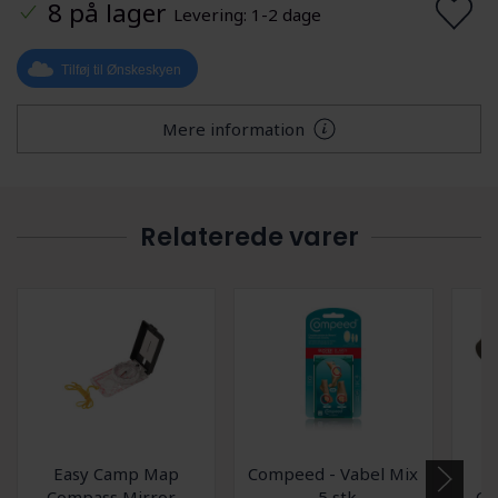
8 på lager
Levering: 1-2 dage
Tilføj til Ønskeskyen
Mere information
Relaterede varer
Easy Camp Map
Compeed - Vabel Mix
O
Compass Mirror -
- 5 stk.
Ca