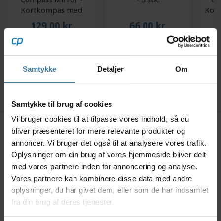
Kortkompas med
Komf
spejl
129,00
kr.
66,00
kr.
+10 på lager
Forventet leveringstid:
14 dage
Samtykke
Detaljer
Om
Samtykke til brug af cookies
Vi bruger cookies til at tilpasse vores indhold, så du
bliver præsenteret for mere relevante produkter og
Beskrivelse
Specifikationer
annoncer. Vi bruger det også til at analysere vores trafik.
Oplysninger om din brug af vores hjemmeside bliver delt
med vores partnere inden for annoncering og analyse.
Dette telt er ideelt, hvis du har brug, at skulle gå en
Vores partnere kan kombinere disse data med andre
længere distance med det, da det kun vejer 2,8 kg.
oplysninger, du har givet dem, eller som de har indsamlet
fra din brug af deres tjenester.
På trods af teltets lethed er der stadig god plads til 3
personer, samt et opholdsrum til madlavning eller