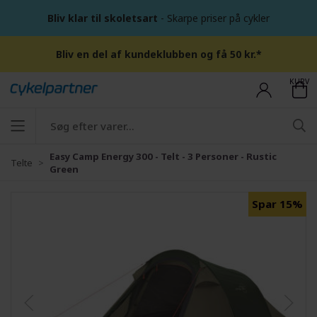
Bliv klar til skoletsart
- Skarpe priser på cykler
Bliv en del af kundeklubben og få 50 kr.*
KURV
Easy Camp Energy 300 - Telt - 3 Personer - Rustic
Telte
Green
Spar 15%