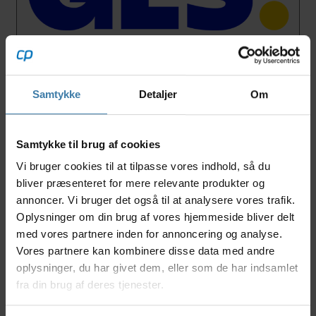
Mandag: Bestil inden kl. 20.00
Tirsdag-torsdag: Bestil inden kl. 21.00
Fredag: Bestil inden kl. 16.30
Samtykke
Detaljer
Om
Ingen afsendelse lørdag (sendes søndag)
Søndag: bestil inden kl. 17.00
Samtykke til brug af cookies
Vi bruger cookies til at tilpasse vores indhold, så du
Har du købt en vare der ikke er
bliver præsenteret for mere relevante produkter og
på lager?
annoncer. Vi bruger det også til at analysere vores trafik.
Oplysninger om din brug af vores hjemmeside bliver delt
Hvis du køber en vare der ikke er på lager, sender vi dig
med vores partnere inden for annoncering og analyse.
hurtigst muligt en mail med besked om, hvornår vi
Vores partnere kan kombinere disse data med andre
forventer at varen igen er på lager.
oplysninger, du har givet dem, eller som de har indsamlet
fra din brug af deres tjenester.
Hvis du har bestilt flere varer i samme ordre, sendes din
ordre samlet, når alle varer er på lager.