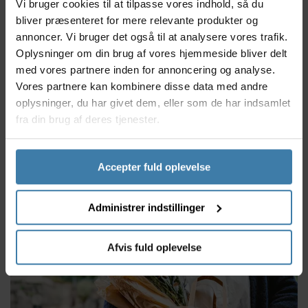
Vi bruger cookies til at tilpasse vores indhold, så du
bliver præsenteret for mere relevante produkter og
annoncer. Vi bruger det også til at analysere vores trafik.
FORCE hængelås med
Click lås Abus 5000
Cl
Oplysninger om din brug af vores hjemmeside bliver delt
wire og kode
XCL Protectus sort
Pro
120cm/3mm - Sort
bred model
Ek
med vores partnere inden for annoncering og analyse.
Vores partnere kan kombinere disse data med andre
49,00
kr.
179,00
kr.
199,00 kr.
209,
oplysninger, du har givet dem, eller som de har indsamlet
fra din brug af deres tjenester.
Forventet leveringstid:
+10 på lager
10 dage
Accepter fuld oplevelse
Administrer indstillinger
Afvis fuld oplevelse