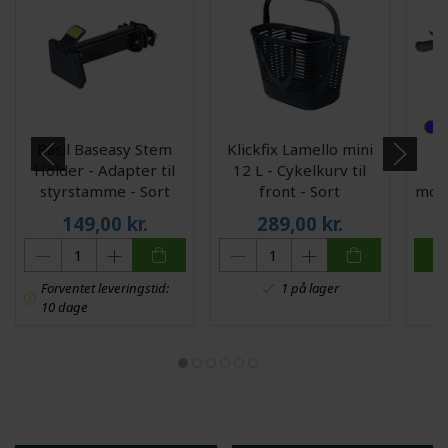
Basil Baseasy Stem
Klickfix Lamello mini
Holder - Adapter til
12 L - Cykelkurv til
styrstamme - Sort
front - Sort
mont
149,00
kr.
289,00
kr.
Forventet leveringstid:
1 på lager
10 dage