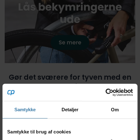
Gør det sværere for tyven med en
god lås!
Samtykke
Detaljer
Om
Spar 10%
Samtykke til brug af cookies