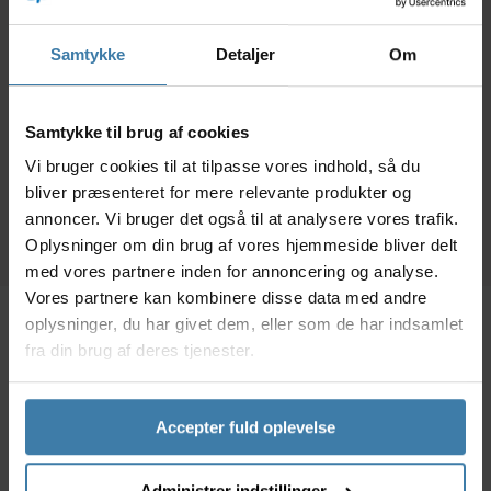
Easy Camp Map
Compeed - Vabel Mix
O
Compass Mirror -
- 5 stk.
Ca
Samtykke
Detaljer
Om
Kortkompas med
Komf
spejl
129,00
kr.
66,00
kr.
Samtykke til brug af cookies
+10 på lager
Forventet leveringstid:
Vi bruger cookies til at tilpasse vores indhold, så du
14 dage
bliver præsenteret for mere relevante produkter og
annoncer. Vi bruger det også til at analysere vores trafik.
Oplysninger om din brug af vores hjemmeside bliver delt
med vores partnere inden for annoncering og analyse.
Vores partnere kan kombinere disse data med andre
oplysninger, du har givet dem, eller som de har indsamlet
Beskrivelse
Specifikationer
fra din brug af deres tjenester.
Disse Outwell kroge til Hook Track Systemet, er
Accepter fuld oplevelse
praktiske og kan bl.a. bruges til at hænge lamper, tøj,
og flasker op. Materialet er aluminium, og de måler
Administrer indstillinger