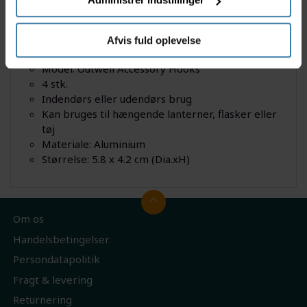
5.8 x 4.2 cm.
Fakta
Afvis fuld oplevelse
Model: Outwell Accessory Hooks
4 stk.
Indendørs eller udendørs brug
Kan bruges til hængende lanterner, flasker eller
tøj
Materiale: Aluminium
Størrelse: 5.8 x 4.2 cm (Dia.xH)
Om os
Handelsbetingelser
Persondatapolitik
Fragt & levering
Returnering