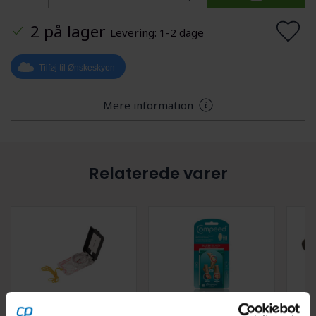
2 på lager
Levering: 1-2 dage
Tilføj til Ønskeskyen
Mere information
Relaterede varer