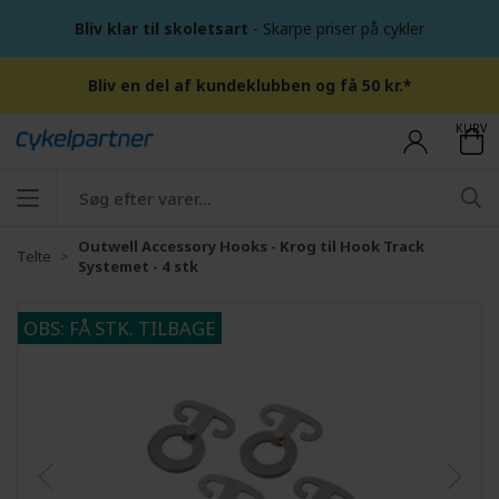
Bliv klar til skoletsart
- Skarpe priser på cykler
Bliv en del af kundeklubben og få 50 kr.*
KURV
Outwell Accessory Hooks - Krog til Hook Track
Telte
Systemet - 4 stk
OBS: FÅ STK. TILBAGE