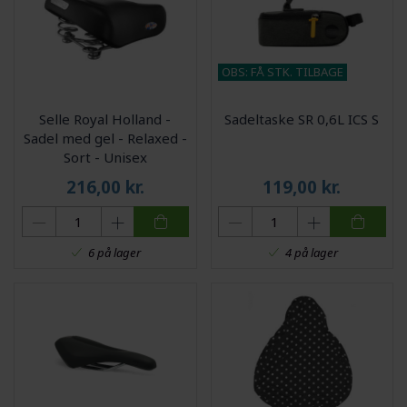
OBS: FÅ STK. TILBAGE
Selle Royal Holland -
Sadeltaske SR 0,6L ICS S
Sadel med gel - Relaxed -
Sort - Unisex
216,00
kr.
119,00
kr.
6 på lager
4 på lager