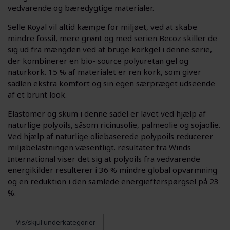
vedvarende og bæredygtige materialer.
Selle Royal vil altid kæmpe for miljøet, ved at skabe
mindre fossil, mere grønt og med serien Becoz skiller de
sig ud fra mængden ved at bruge korkgel i denne serie,
der kombinerer en bio- source polyuretan gel og
naturkork. 15 % af materialet er ren kork, som giver
sadlen ekstra komfort og sin egen særpræget udseende
af et brunt look.
Elastomer og skum i denne sadel er lavet ved hjælp af
naturlige polyoils, såsom ricinusolie, palmeolie og sojaolie.
Ved hjælp af naturlige oliebaserede polypoils reducerer
miljøbelastningen væsentligt. resultater fra Winds
International viser det sig at polyoils fra vedvarende
energikilder resulterer i 36 % mindre global opvarmning
og en reduktion i den samlede energiefterspørgsel på 23
%.
Vis/skjul underkategorier