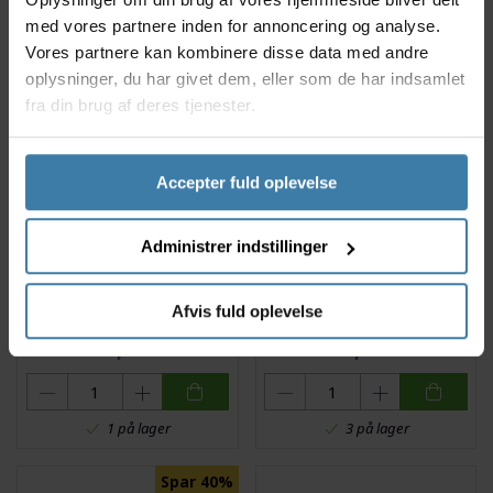
med vores partnere inden for annoncering og analyse.
2 på lager
4 på lager
Vores partnere kan kombinere disse data med andre
oplysninger, du har givet dem, eller som de har indsamlet
fra din brug af deres tjenester.
Accepter fuld oplevelse
Administrer indstillinger
Selle Royal Stracciatella
Selle Royal Vivo Sadel
Lookin Sadel Sport
Urban Moderate
Afvis fuld oplevelse
Relaxed
489,00
kr.
443,00
kr.
1 på lager
3 på lager
Spar 40%