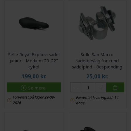
Selle Royal Explora sadel
Selle San Marco
junior - Medium 20-22"
sadelbeslag for rund
cykel
sadelpind - Bespænding
med 1 møtrik
199,00
kr.
25,00
kr.
Se mere
Forventet på lager 29-09-
Forventet leveringstid: 14
2026
dage