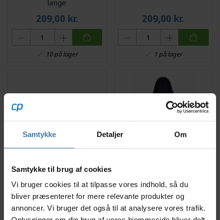
lange
209,00
kr.
209,00
kr.
10 på lager
1 på lager
Samtykke
Detaljer
Om
Selle Royal Vivo Sadel
SelleRoyal - Slow fit foam
Samtykke til brug af cookies
Urban Relaxed
- Sadelovertræk - Large -
Unisex - Sort
Vi bruger cookies til at tilpasse vores indhold, så du
379,00
kr.
123,00
kr.
bliver præsenteret for mere relevante produkter og
annoncer. Vi bruger det også til at analysere vores trafik.
Oplysninger om din brug af vores hjemmeside bliver delt