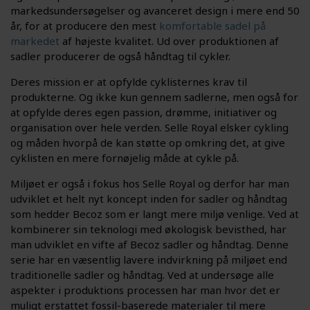
markedsundersøgelser og avanceret design i mere end 50
år, for at producere den mest
komfortable sadel på
markedet
af højeste kvalitet. Ud over produktionen af
sadler producerer de også håndtag til cykler.
Deres mission er at opfylde cyklisternes krav til
produkterne. Og ikke kun gennem sadlerne, men også for
at opfylde deres egen passion, drømme, initiativer og
organisation over hele verden. Selle Royal elsker cykling
og måden hvorpå de kan støtte op omkring det, at give
cyklisten en mere fornøjelig måde at cykle på.
Miljøet er også i fokus hos Selle Royal og derfor har man
udviklet et helt nyt koncept inden for sadler og håndtag
som hedder Becoz som er langt mere miljø venlige. Ved at
kombinerer sin teknologi med økologisk bevisthed, har
man udviklet en vifte af Becoz sadler og håndtag. Denne
serie har en væsentlig lavere indvirkning på miljøet end
traditionelle sadler og håndtag. Ved at undersøge alle
aspekter i produktions processen har man hvor det er
muligt erstattet fossil-baserede materialer til mere