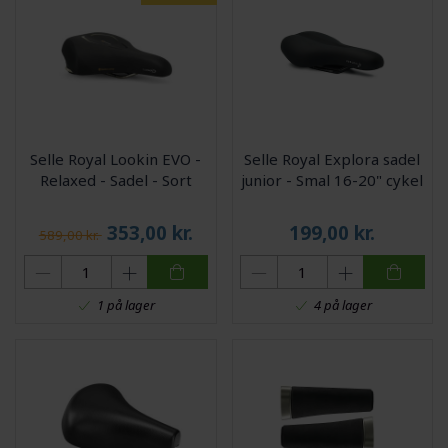
Selle Royal Lookin EVO -
Selle Royal Explora sadel
Relaxed - Sadel - Sort
junior - Smal 16-20" cykel
353,00
kr.
199,00
kr.
589,00 kr.
1 på lager
4 på lager