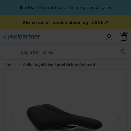
Bliv klar til skoletsart
- Skarpe priser på cykler
Bliv en del af kundeklubben og få 50 kr.*
KURV
Sadler
Selle Royal Vivo Sadel Urban Relaxed