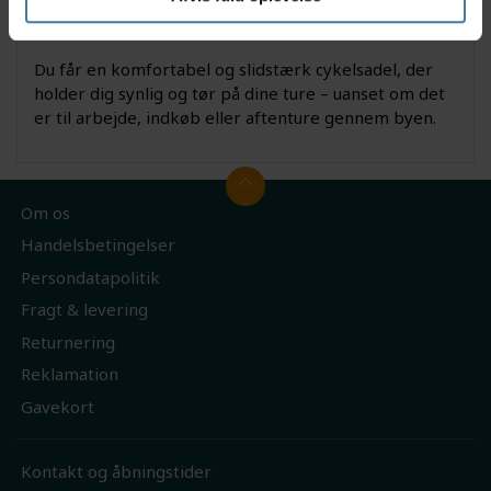
Derfor skal du vælge Vivo fra Selle Royal
Du får en komfortabel og slidstærk cykelsadel, der
holder dig synlig og tør på dine ture – uanset om det
er til arbejde, indkøb eller aftenture gennem byen.
Om os
Handelsbetingelser
Persondatapolitik
Fragt & levering
Returnering
Reklamation
Gavekort
Kontakt og åbningstider