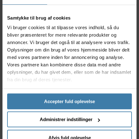
selv kraftigt regnvejr. Det integrerede klipssystem
gør det nemt at fastgøre en taske eller tilbehør.
Samtykke til brug af cookies
Nyttige facts
Vi bruger cookies til at tilpasse vores indhold, så du
Reflekterende bagside for ekstra synlighed i
bliver præsenteret for mere relevante produkter og
mørket.
annoncer. Vi bruger det også til at analysere vores trafik.
Royalgel-polstring reducerer tryk på følsomme
Oplysninger om din brug af vores hjemmeside bliver delt
områder.
med vores partnere inden for annoncering og analyse.
Ergonomisk kanal for komfort og støtte.
Vandafvisende og 100 % forseglet konstruktion.
Vores partnere kan kombinere disse data med andre
Integreret klipssystem til montering af taske
oplysninger, du har givet dem, eller som de har indsamlet
eller udstyr.
fra din brug af deres tjenester.
Anvendelse
Vivo er ideel til cyklister, der færdes i byen og ønsker
Accepter fuld oplevelse
høj komfort kombineret med ekstra synlighed. Den
er oplagt til pendlere, der kører året rundt og vil
Administrer indstillinger
have en sadel, der både kan modstå regn og give
tryghed i mørke. Den reflekterende bagside er en
ekstra sikkerhed, især når lyset svigter.
Afvis fuld oplevelse