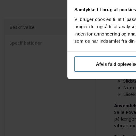
Samtykke til brug af cookie
Vi bruger cookies til at tilp
bruger det også til at analys
Beskrivelse
Opgrader 
inden for annoncering og ana
slidstærkt
som de har indsamlet fra din 
Specifikationer
længere c
Nyttige f
Afvis fuld oplevels
Gel-p
Ergon
Slids
Nem m
Låsek
Anvendel
Selle Roya
på længer
vibration