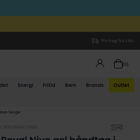
*Fri fragt fra 349,-
(0)
det
Energi
Fritid
Børn
Brands
Outlet
0 mm lange
r:
SG01000A1T000