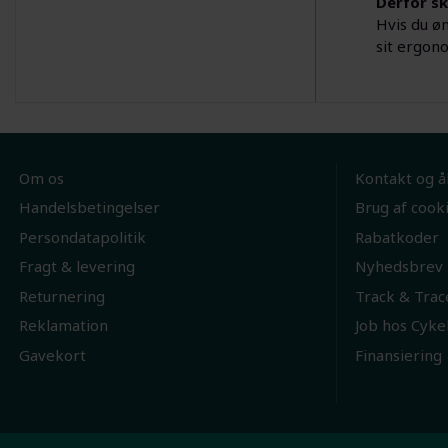
Derfor sk
Hvis du ø
sit ergon
Om os
Kontakt og å
Handelsbetingelser
Brug af cook
Persondatapolitik
Rabatkoder
Fragt & levering
Nyhedsbrev
Returnering
Track & Trac
Reklamation
Job hos Cyke
Gavekort
Finansiering