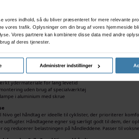
s
asse vores indhold, så du bliver præsenteret for mere relevante pr
ere vores trafik. Oplysninger om din brug af vores hjemmeside bl
din cykeloplevelse med Selle Royal Nivo gel håndtag, der lev
lyse. Vores partnere kan kombinere disse data med andre oplysni
 materiale, hvilket giver dig optimal komfort og kontrol på din
brug af deres tjenester.
ykelture, hvor greb og komfort betyder alt.
acts
e
Administrer indstillinger
Ac
olstring for ekstra komfort på lange ture
omisk design støtter naturlig håndstilling
tærkt ydermateriale for lang levetid
ontering uden brug af specialværktøj
lampe i aluminium med skrue
se
l Nivo gel håndtag er ideelle til cyklister, der prioriterer komf
e udflugter. Håndtagene egner sig særligt godt til dem, der o
er og reducerer belastningen på håndleddene. Passer til voksne