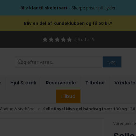
Bliv klar til skoletsart
- Skarpe priser på cykler
Bliv en del af kundeklubben og få 50 kr.*
4,6 ud af 5
Søg
e
Hjul & dæk
Reservedele
Tilbehør
Værkste
Tilbud
åndtag & styrbånd
Selle Royal Nivo gel håndtag i sæt 130 og 13
Varenumme