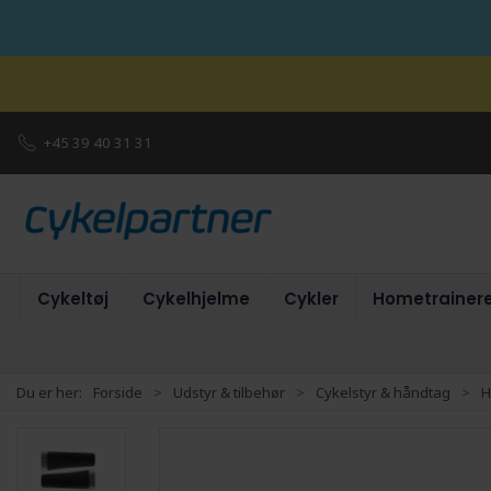
+45 39 40 31 31
Cykeltøj
Cykelhjelme
Cykler
Hometrainer
Du er her:
Forside
Udstyr & tilbehør
Cykelstyr & håndtag
H