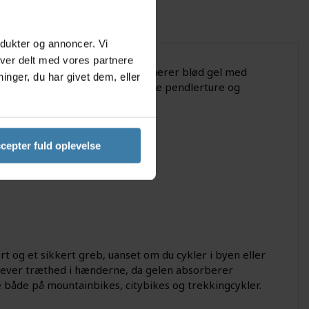
odukter og annoncer. Vi
iver delt med vores partnere
eres i et sæt. Håndtagene kombinerer blød gel med
nger, du har givet dem, eller
 cykeltur. Perfekt til både daglige pendlerture og
cepter fuld oplevelse
ort og et sikkert greb, uanset om du cykler i byen eller
plever træthed i hænderne, da gelen absorberer
 både på mountainbikes, citybikes og trekkingcykler.