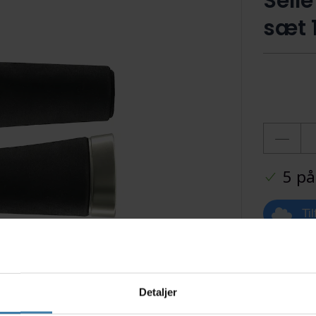
Selle
sæt 
5 på
Ti
Detaljer