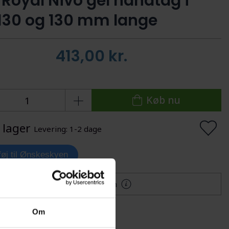
 Royal Nivo gel håndtag i
130 og 130 mm lange
413,00
kr.
Køb nu
 lager
Levering: 1-2 dage
lføj til Ønskeskyen
Mere information
Om