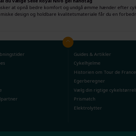
al du vælge Selle Royal Nivo gel håndtag
nsker at opnå bedre komfort og undgå ømme hænder efter cyklin
omiske design og holdbare kvalitetsmateriale får du en forbedre
bningstider
Guides & Artikler
ies
Cykelhjelme
Historien om Tour de France
Egerberegner
e
Vælg din rigtige cykelstørrel
lpartner
Prismatch
Elektrolytter