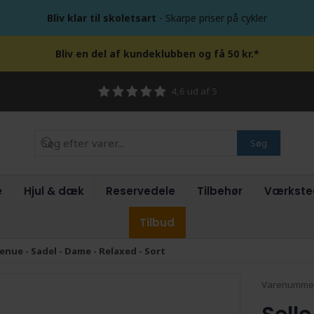
Bliv klar til skoletsart
- Skarpe priser på cykler
Bliv en del af kundeklubben og få 50 kr.*
4,6 ud af 5
Søg
e
Hjul & dæk
Reservedele
Tilbehør
Værkste
Tilbud
enue - Sadel - Dame - Relaxed - Sort
Varenumme