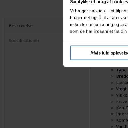
Samtykke til brug af cookie
Vi bruger cookies til at tilp
bruger det også til at analys
inden for annoncering og ana
Beskrivelse
Selle Roy
som de har indsamlet fra din 
knogler og
Specifikationer
dem, der 
Specifika
Afvis fuld oplevels
Selle
Type:
Bredd
Længd
Vægt:
Vinke
Farve:
Køn:
Inter
Komfo
Vand