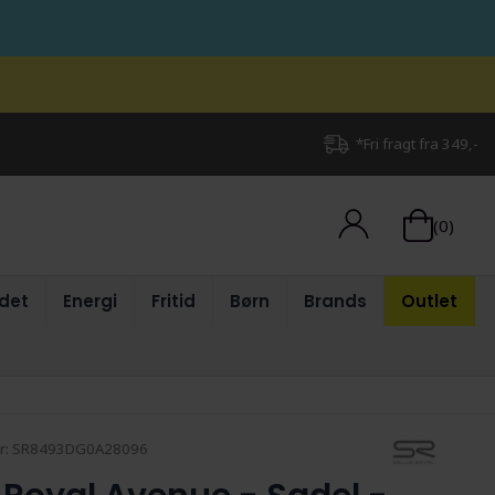
*Fri fragt fra 349,-
(0)
det
Energi
Fritid
Børn
Brands
Outlet
r:
SR8493DG0A28096