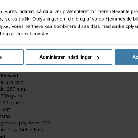
s
asse vores indhold, så du bliver præsenteret for mere relevante pr
ere vores trafik. Oplysninger om din brug af vores hjemmeside bl
lyse. Vores partnere kan kombinere disse data med andre oplysni
al Avenue Relaxed cykelsadel er udstyret med ekstra tyk Roya
brug af deres tjenester.
 med en central kanal, der sikrer trykaflastning i perinealomr
søger en balance mellem komfort og støtte under deres pendli
tioner:
e
Administrer indstillinger
Ac
 Royal Avenue - Sadel
 Relaxed
e: 218 mm.
e: 267 mm.
 706 gram
l: 90 grader
 Sort
 Dame
ageret clip system - ICS
rt: RoyalGel indlæg
tæt