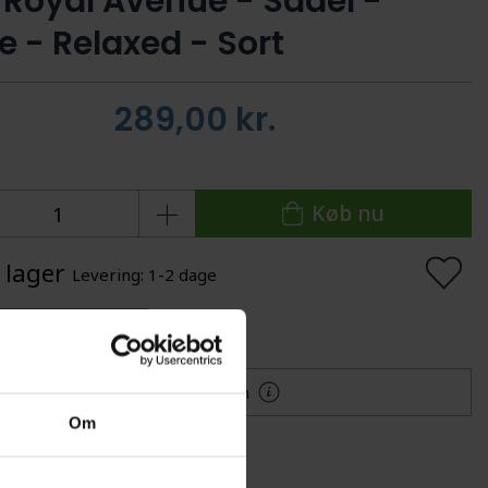
e Royal Avenue - Sadel -
 - Relaxed - Sort
289,00
kr.
Køb nu
 lager
Levering: 1-2 dage
lføj til Ønskeskyen
Mere information
Om