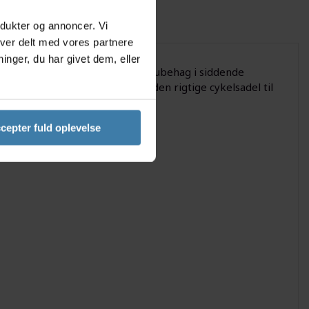
odukter og annoncer. Vi
iver delt med vores partnere
nger, du har givet dem, eller
lgel™-dæmpning for at reducere ubehag i siddende
ådet. Avenue Relaxed sædet er den rigtige cykelsadel til
ng frem og tilbage i byen.
cepter fuld oplevelse