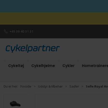
+45 39 40 31 31
Cykeltøj
Cykelhjelme
Cykler
Hometrainer
Du er her:
Forside
Udstyr & tilbehør
Sadler
Selle Royal Av