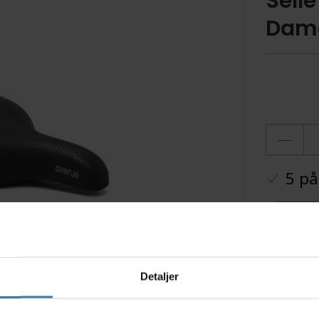
Sell
Dame
5 på
Ti
Detaljer