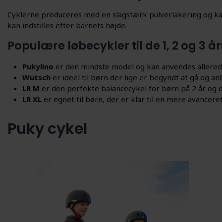
Cyklerne produceres med en slagstærk pulverlakering og kan
kan indstilles efter barnets højde.
Populære løbecykler til de 1, 2 og 3 å
Pukylino
er den mindste model og kan anvendes allerede f
Wutsch
er ideel til børn der lige er begyndt at gå og anb
LR M
er den perfekte balancecykel for børn på 2 år og op
LR XL
er egnet til børn, der er klar til en mere avancere
Puky cykel