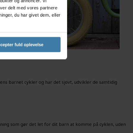
odukter og annoncer. Vi
iver delt med vores partnere
nger, du har givet dem, eller
cepter fuld oplevelse
mens barnet cykler og har det sjovt, udvikler de samtidig
tigning som gør det let for dit barn at komme på cyklen, uden