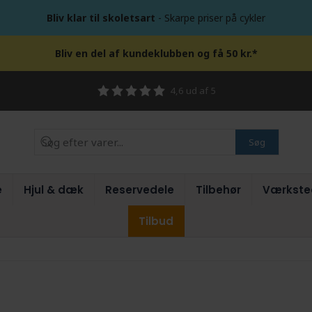
Bliv klar til skoletsart
- Skarpe priser på cykler
Bliv en del af kundeklubben og få 50 kr.*
4,6 ud af 5
Søg
e
Hjul & dæk
Reservedele
Tilbehør
Værkste
Tilbud