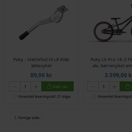
Puky - Støttefod til LR Ride
Puky LS-Pro 18-2 F
løbecykel
alu. børnecykel an
89,00
kr.
3.599,00
k
Køb nu
Forventet leveringstid: 21 dage
Forventet leveringst
Forrige side