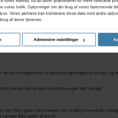
asse vores indhold, så du bliver præsenteret for mere relevante pr
barn
ere vores trafik. Oplysninger om din brug af vores hjemmeside bl
lyse. Vores partnere kan kombinere disse data med andre oplysni
akket være justerbare egenskaber. Det betyder at
retøjet i en længere periode.
brug af deres tjenester.
e forældre at køretøjet sagtens kan gå i arv mellem
d at bruge køretøjet. Det skuldes bl.a. at køretøjerne
e
Administrer indstillinger
Ac
år dit barn mulighed for at udforske nærmiljøet på to hjul. Og 
ofte) barnet første cykel og derfor noget helt særligt!
les nye Puky cykler. Det kommer bla. til udtryk via en lav inds
s hænder ikke glider af styret.