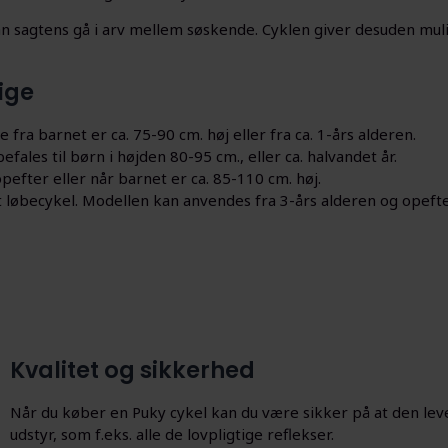
 sagtens gå i arv mellem søskende. Cyklen giver desuden mulig
rige
ra barnet er ca. 75-90 cm. høj eller fra ca. 1-års alderen.
efales til børn i højden 80-95 cm., eller ca. halvandet år.
efter eller når barnet er ca. 85-110 cm. høj.
t løbecykel. Modellen kan anvendes fra 3-års alderen og opefter
Kvalitet og sikkerhed
Når du køber en Puky cykel kan du være sikker på at den lev
udstyr, som f.eks. alle de lovpligtige reflekser.