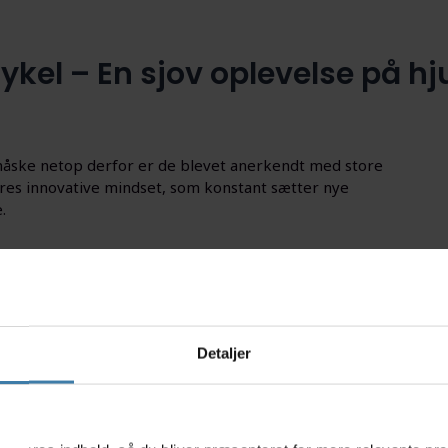
ykel – En sjov oplevelse på hju
 måske netop derfor er de blevet anerkendt med store
eres innovative mindset, som konstant sætter nye
.
etøjer - uanset om det er en
løbecykel
,
løbehjul
eller
cykel
udelukkende koncentrerer sig om udviklingen af
nce indenfor området.
Detaljer
g stærkt når de får lov at give den gas på egen hånd! Og
 med et sikkerhedsgreb, som sikrer at barnets hænder ikke
s