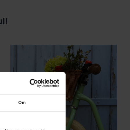
l!
Om