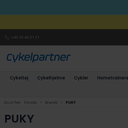
+45 39 40 31 31
Cykeltøj
Cykelhjelme
Cykler
Hometrainer
Du er her:
Forside
Brands
PUKY
PUKY