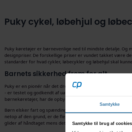
Puky cykel, løbehjul og løbec
Puky køretøjer er børnevenlige ned til mindste detalje. Og
designpriser. De forskellige priser er vundet takket være d
standarder for hvad cykler, løbecykler og løbehjul skal kunne
Barnets sikkerhed frem for alt
Puky er en pionér når det drejer sig om sikkerhed. Alle kør
- er testet og godkendt af uafhængige institutter. Da Puky 
børnekøretøjer, har de opbygget en stor viden og kompete
Samtykke
Børn elsker fart og spænding og nogle gange går det virkeli
netop af den grund, er de fleste håndtag fra Puky udviklet
glider af håndtaget mens det kører.
Samtykke til brug af cookie