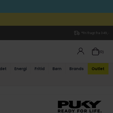
*Fri fragt fra 349,-
(0)
det
Energi
Fritid
Børn
Brands
Outlet