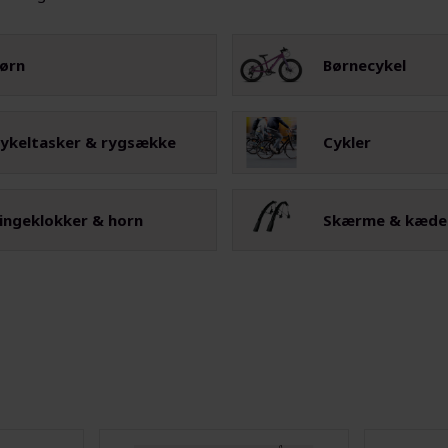
ørn
Børnecykel
ykeltasker & rygsække
Cykler
ingeklokker & horn
Skærme & kæd