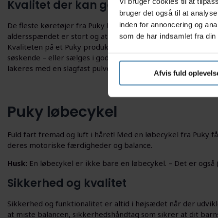
Vi bruger cookies til at tilp
Kvalitet der kan gå i arv fra barn til 
bruger det også til at analys
inden for annoncering og ana
De fleste køretøjer fra Puky kan vokse i takt med barnet, t
aldersspændet er stort og at dit barn derfor kan anvende kø
som de har indsamlet fra din 
Kvaliteten på et Puky produkt er høj og derfor oplever mang
søskende – eller sælges i god stand når barnet er færdigt me
lakeres med en slagfast pulverlakering.
Afvis fuld oplevels
Puky løbecykel
Fuld fart fremad og luft i håret! Med en løbecykel fra Puky f
deres motoriske færdigheder og balance.
Husk:
En løbecykel er ikke bare en løbecykel. – Det er også (
Sikkerhed og kvalitet
Sikkerhed og funktionalitet er altid i højsædet når der udvik
at miste balancen, sikkerhedshåndtag som sikrer at dit barn