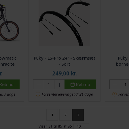
lowmatic
Puky - LS-Pro 24" - Skærmsæt
Puky 
thracite
- Sort
børnec
r.
249,00
kr.
Køb nu
Køb nu
id: 7 dage
Forventet leveringstid: 21 dage
Forven
1
2
3
Viser 81 til 85 af 85
40