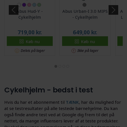
Abus Hud-Y -
Abus Urban-I 3.0 MIPS
Abu
Cykelhjelm
- Cykelhjelm
LED
719,00
kr.
649,00
kr.
Køb nu
Køb nu
Delvis på lager
Ikke på lager
Cykelhjelm - bedst i test
Hvis du har et abonnement til
TÆNK
, har du mulighed for
at se testresultater på alle testede børnehjelme. Du kan
også finde andre test ved at Google dig frem til det på
nettet, da mange influensers lever af at teste produkter.
Du skal dog være opmærksom på, at disse bedømmelser