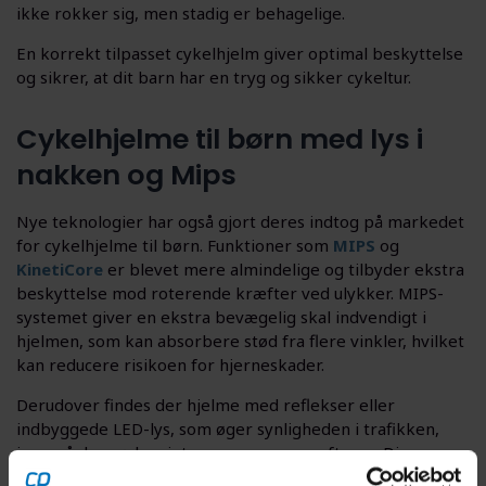
ikke rokker sig, men stadig er behagelige.
En korrekt tilpasset cykelhjelm giver optimal beskyttelse
og sikrer, at dit barn har en tryg og sikker cykeltur.
Cykelhjelme til børn med lys i
nakken og Mips
Nye teknologier har også gjort deres indtog på markedet
for cykelhjelme til børn. Funktioner som
MIPS
og
KinetiCore
er blevet mere almindelige og tilbyder ekstra
beskyttelse mod roterende kræfter ved ulykker. MIPS-
systemet giver en ekstra bevægelig skal indvendigt i
hjelmen, som kan absorbere stød fra flere vinkler, hvilket
kan reducere risikoen for hjerneskader.
Derudover findes der hjelme med reflekser eller
indbyggede LED-lys, som øger synligheden i trafikken,
især på de mørke vintermorgener og -aftener. Disse
ekstra sikkerhedselementer kan give dig som forælder