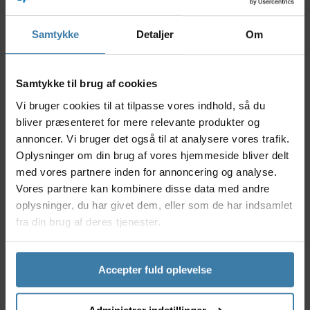
ekstra tryghed, når dit barn cykler i trafikken.
Samtykke
Detaljer
Om
Cykelhjelm med barnets
yndlingsfarve eller -motiv
Samtykke til brug af cookies
En børnehjelm med barnets yndlingsmotiv og/eller flotte
Vi bruger cookies til at tilpasse vores indhold, så du
farver, er en fantastisk måde at gøre sikkerheden mere
bliver præsenteret for mere relevante produkter og
attraktiv for de små cyklister. Mange børn kan være
annoncer. Vi bruger det også til at analysere vores trafik.
tilbageholdende med at bruge hjelm, men hjelme med
Oplysninger om din brug af vores hjemmeside bliver delt
sjove motiver, klare farver og seje designs kan gøre det til
med vores partnere inden for annoncering og analyse.
en sjovere oplevelse.
Vores partnere kan kombinere disse data med andre
Ikke alene skaber det glæde hos barnet, men de gør det
oplysninger, du har givet dem, eller som de har indsamlet
også lettere for forældre at sikre, at hjelmen bliver brugt
fra din brug af deres tjenester.
hver gang. Ved at vælge en cykelhjelm med et design, som
barnet elsker, bliver hjelmen hurtigt en fast del barnets
rutine når de skal ud at cykle.
Accepter fuld oplevelse
Blandt vores sortiment finder du fine hjelme med
Spiderman, Enhjørninger, Frozen, Paw Patrol og mange