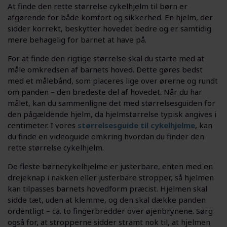
At finde den rette størrelse cykelhjelm til børn er
afgørende for både komfort og sikkerhed. En hjelm, der
sidder korrekt, beskytter hovedet bedre og er samtidig
mere behagelig for barnet at have på.
For at finde den rigtige størrelse skal du starte med at
måle omkredsen af barnets hoved. Dette gøres bedst
med et målebånd, som placeres lige over ørerne og rundt
om panden – den bredeste del af hovedet. Når du har
målet, kan du sammenligne det med størrelsesguiden for
den pågældende hjelm, da hjelmstørrelse typisk angives i
centimeter. I vores
størrelsesguide til cykelhjelme
, kan
du finde en videoguide omkring hvordan du finder den
rette størrelse cykelhjelm.
De fleste børnecykelhjelme er justerbare, enten med en
drejeknap i nakken eller justerbare stropper, så hjelmen
kan tilpasses barnets hovedform præcist. Hjelmen skal
sidde tæt, uden at klemme, og den skal dække panden
ordentligt – ca. to fingerbredder over øjenbrynene. Sørg
også for, at stropperne sidder stramt nok til, at hjelmen