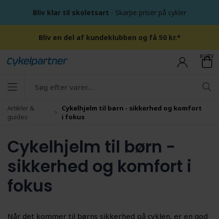
Bliv klar til skoletsart
- Skarpe priser på cykler
Bliv en del af kundeklubben og få 50 kr.*
KURV
Artikler &
Cykelhjelm til børn - sikkerhed og komfort
guides
i fokus
Cykelhjelm til børn -
sikkerhed og komfort i
fokus
Når det kommer til børns sikkerhed på cyklen, er en god