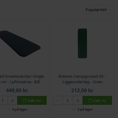
Popularitet
ll Dreamcatcher Single
Robens Campground 30 -
0 cm - Luftmadras- Blå
Liggeunderlag - Grøn
449,00
kr.
213,00
kr.
Køb nu
Køb nu
5 på lager
5 på lager