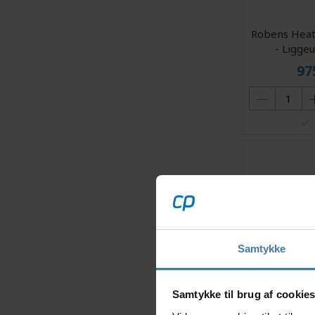
Robens Heat
- Liggeu
97
Samtykke
Robens 
Samtykke til brug af cookie
Sideunderlag 