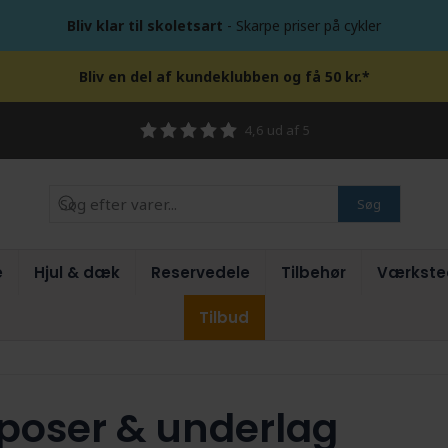
Bliv klar til skoletsart
- Skarpe priser på cykler
Bliv en del af kundeklubben og få 50 kr.*
4,6 ud af 5
Søg
e
Hjul & dæk
Reservedele
Tilbehør
Værkste
Tilbud
poser & underlag