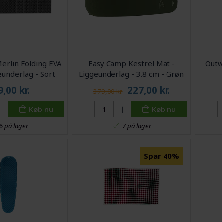
erlin Folding EVA
Easy Camp Kestrel Mat -
Outw
eunderlag - Sort
Liggeunderlag - 3.8 cm - Grøn
9,00
kr.
227,00
kr.
379,00 kr.
Køb nu
Køb nu
6 på lager
7 på lager
Spar 40%