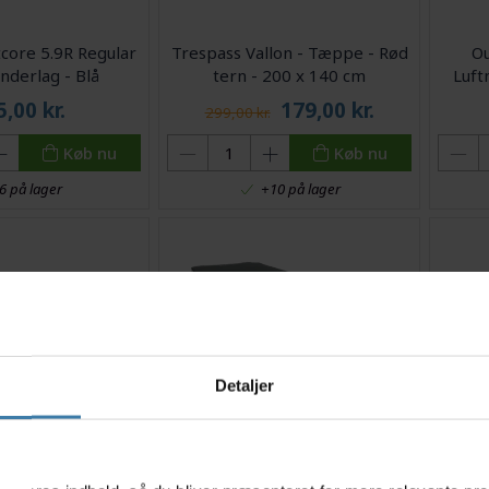
core 5.9R Regular
Trespass Vallon - Tæppe - Rød
Ou
nderlag - Blå
tern - 200 x 140 cm
Luft
5,00
kr.
179,00
kr.
299,00 kr.
Køb nu
Køb nu
6 på lager
+10 på lager
Detaljer
ZigZag Seat -
Outwell Dreamboat Single 16.0
O
s
- 38 x 28 x 2.0 cm
cm - Luftmadras - Grøn
Comf