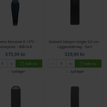
ens Moraine II +5°C -
Outwell Sleepin Single 5.0 cm -
Sovepose - Blå/Grå
Liggeunderlag - Sort
575,00
kr.
329,00
kr.
Køb nu
Køb nu
1 på lager
3 på lager