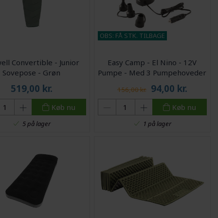
OBS: FÅ STK. TILBAGE
ell Convertible - Junior
Easy Camp - El Nino - 12V
Sovepose - Grøn
Pumpe - Med 3 Pumpehoveder
519,00
kr.
94,00
kr.
156,00 kr.
Køb nu
Køb nu
5 på lager
1 på lager