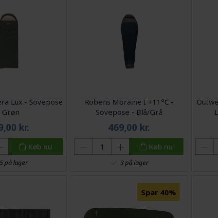
era Lux - Sovepose
Robens Moraine I +11°C -
Outwel
- Grøn
Sovepose - Blå/Grå
L
9,00
kr.
469,00
kr.
Køb nu
Køb nu
5 på lager
3 på lager
Spar 40%