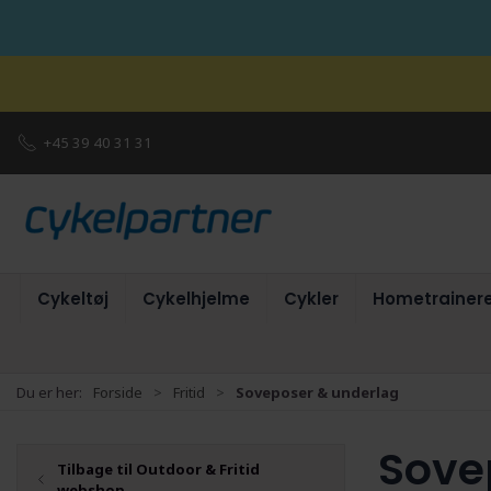
+45 39 40 31 31
Cykeltøj
Cykelhjelme
Cykler
Hometrainer
Du er her:
Forside
Fritid
Soveposer & underlag
Sove
Tilbage til Outdoor & Fritid
webshop