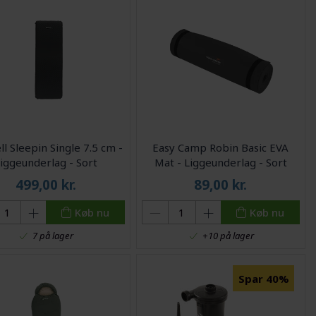
l Sleepin Single 7.5 cm -
Easy Camp Robin Basic EVA
iggeunderlag - Sort
Mat - Liggeunderlag - Sort
499,00
kr.
89,00
kr.
Køb nu
Køb nu
7 på lager
+10 på lager
Spar 40%