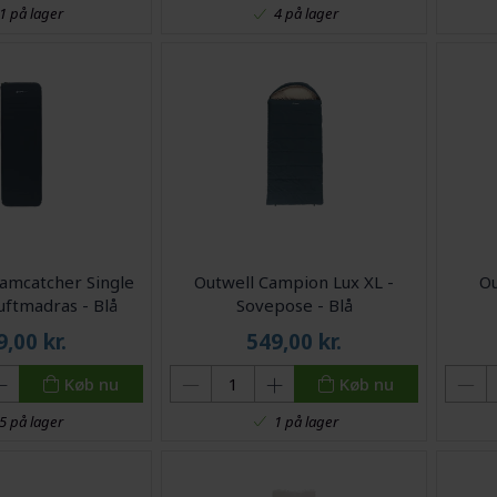
1 på lager
4 på lager
amcatcher Single
Outwell Campion Lux XL -
Ou
uftmadras - Blå
Sovepose - Blå
9,00
kr.
549,00
kr.
Køb nu
Køb nu
5 på lager
1 på lager