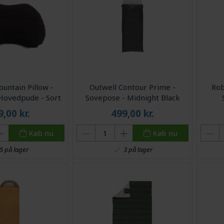
untain Pillow -
Outwell Contour Prime -
Rob
Hovedpude - Sort
Sovepose - Midnight Black
9,00
kr.
499,00
kr.
Køb nu
Køb nu
5 på lager
3 på lager