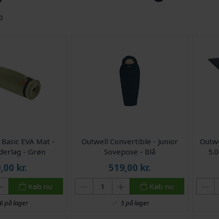
60
Basic EVA Mat -
Outwell Convertible - Junior
Outwe
derlag - Grøn
Sovepose - Blå
5.
0,00
kr.
519,00
kr.
Køb nu
Køb nu
6 på lager
5 på lager