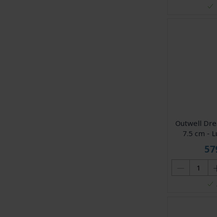
Outwell Dre
7.5 cm - L
57