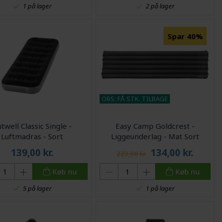
1 på lager
2 på lager
Spar 40%
OBS: FÅ STK. TILBAGE
twell Classic Single -
Easy Camp Goldcrest -
Luftmadras - Sort
Liggeunderlag - Mat Sort
139,00
kr.
134,00
kr.
223,00 kr.
Køb nu
Køb nu
5 på lager
1 på lager