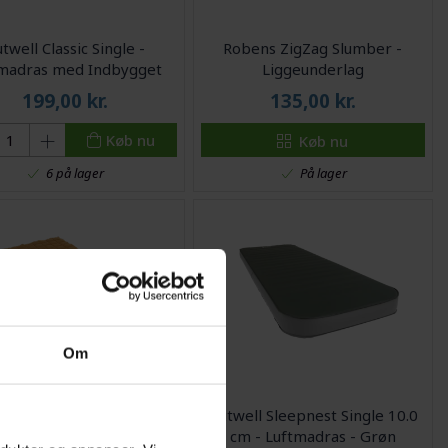
twell Classic Single -
Robens ZigZag Slumber -
madras med Indbygget
Liggeunderlag
pumpe - Sort
199,00
kr.
135,00
kr.
Køb nu
Køb nu
På lager
6 på lager
Om
utwell Constallation
Outwell Sleepnest Single 10.0
orter - Tæppe - Orange
cm - Luftmadras - Grøn