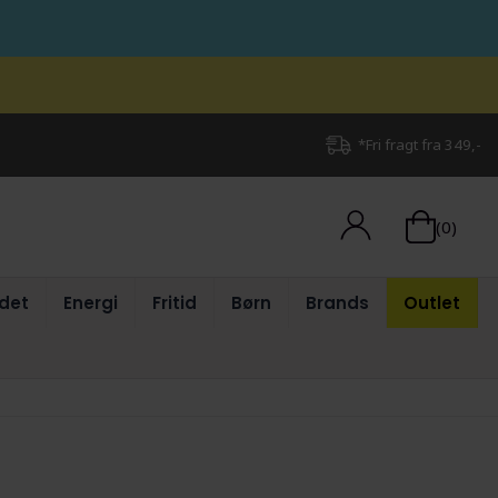
*Fri fragt fra 349,-
(0)
det
Energi
Fritid
Børn
Brands
Outlet