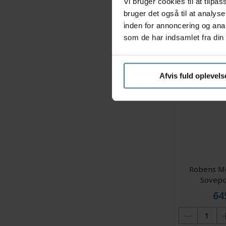
Vi bruger cookies til at tilp
3
bruger det også til at analys
inden for annoncering og ana
som de har indsamlet fra din 
+
Afvis fuld oplevels
Robens Mor
Sovepo
64