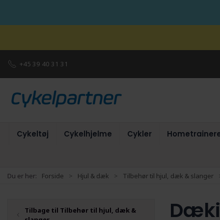
+45 39 40 31 31
Cykeltøj
Cykelhjelme
Cykler
Hometrainer
Du er her:
Forside
Hjul & dæk
Tilbehør til hjul, dæk & slanger
Dæk
Tilbage til Tilbehør til hjul, dæk &
slanger