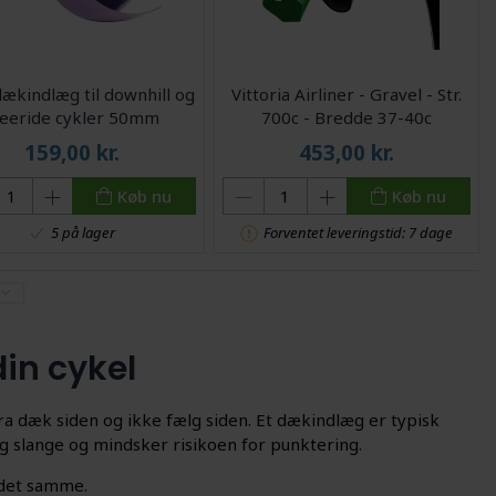
dækindlæg til downhill og
Vittoria Airliner - Gravel - Str.
reeride cykler 50mm
700c - Bredde 37-40c
159,00
kr.
453,00
kr.
Køb nu
Køb nu
5 på lager
Forventet leveringstid: 7 dage
in cykel
a dæk siden og ikke fælg siden. Et dækindlæg er typisk
g slange og mindsker risikoen for punktering.
 det samme.