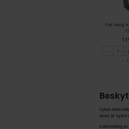
Flat Away 
C
11
+
Beskyt
Cykel dækindl
lavet af nylo
Dækindlæg er 