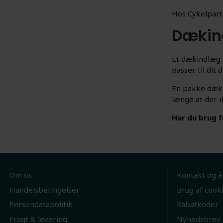
Hos Cykelpartn
Dækin
Et dækindlæg 
passer til di
En pakke dækin
længe at der i
Har du brug f
Om os
Kontakt og å
Handelsbetingelser
Brug af cook
Persondatapolitik
Rabatkoder
Fragt & levering
Nyhedsbrev