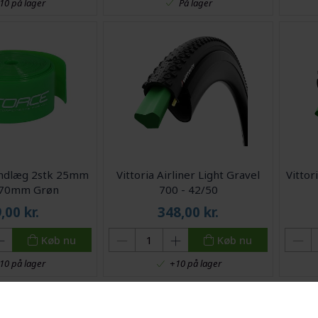
På lager
10 på lager
ndlæg 2stk 25mm
Vittoria Airliner Light Gravel
Vittor
370mm Grøn
700 - 42/50
9,00
kr.
348,00
kr.
Køb nu
Køb nu
10 på lager
+10 på lager