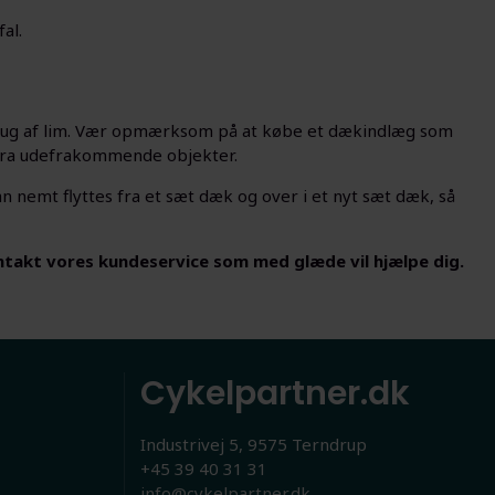
al.
rug af lim. Vær opmærksom på at købe et dækindlæg som
t fra udefrakommende objekter.
an nemt flyttes fra et sæt dæk og over i et nyt sæt dæk, så
ontakt vores kundeservice som med glæde vil hjælpe dig.
Cykelpartner.dk
Industrivej 5, 9575 Terndrup
+45 39 40 31 31
info@cykelpartner.dk