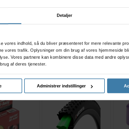
Detaljer
s
asse vores indhold, så du bliver præsenteret for mere relevante pr
19 mm rulle med
Vittoria Airliner Gravel 33-
Vittor
ere vores trafik. Oplysninger om din brug af vores hjemmeside bl
0 meter
40x622
lyse. Vores partnere kan kombinere disse data med andre oplysni
9,00
kr.
289,00
kr.
brug af deres tjenester.
Køb nu
Køb nu
2 på lager
5 på lager
e
Administrer indstillinger
Ac