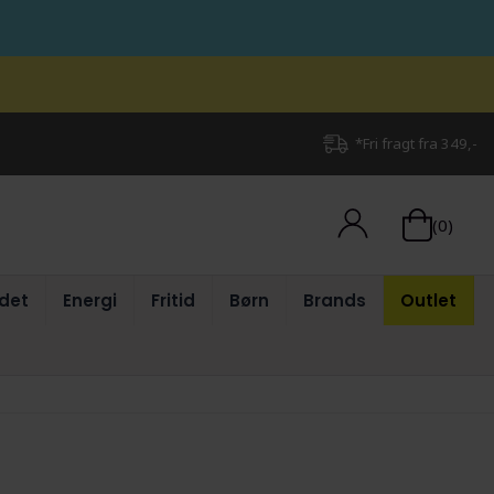
*Fri fragt fra 349,-
(0)
det
Energi
Fritid
Børn
Brands
Outlet