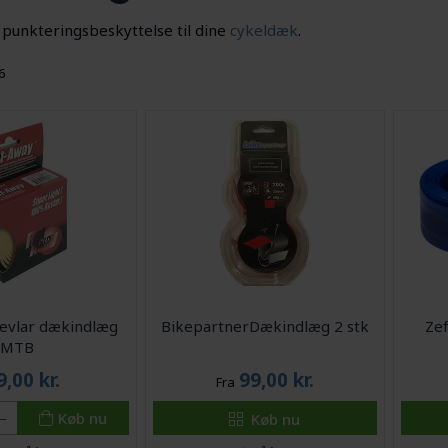
punkteringsbeskyttelse til dine
cykeldæk
.
16
Kevlar dækindlæg
BikepartnerDækindlæg 2 stk
Ze
MTB
9,00
kr.
99,00
kr.
Fra
Køb nu
Køb nu