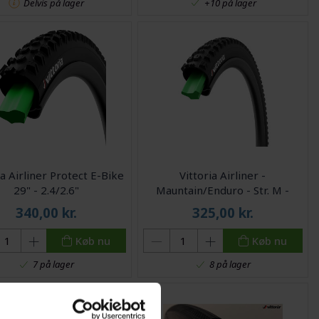
Delvis på lager
+10 på lager
ia Airliner Protect E-Bike
Vittoria Airliner -
29" - 2.4/2.6"
Mauntain/Enduro - Str. M -
Bredde 2,25-2,5")
340,00
kr.
325,00
kr.
Køb nu
Køb nu
7 på lager
8 på lager