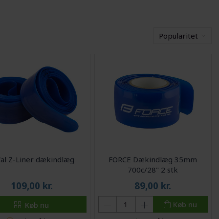
Popularitet
fal Z-Liner dækindlæg
FORCE Dækindlæg 35mm
700c/28" 2 stk
109,00
kr.
89,00
kr.
Køb nu
Køb nu