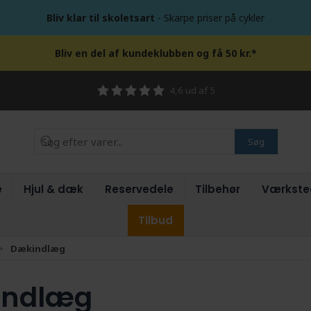
Bliv klar til skoletsart
- Skarpe priser på cykler
Bliv en del af kundeklubben og få 50 kr.*
4,6 ud af 5
Søg
e
Hjul & dæk
Reservedele
Tilbehør
Værkste
Tilbud
Dækindlæg
indlæg