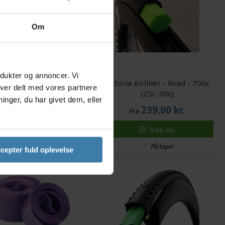
Om
odukter og annoncer. Vi
ia Airliner kit- Road kit -
Vittoria Airliner - Road - 700c
iver delt med vores partnere
Str. 700 (25c-30c)
(25c-30c)
nger, du har givet dem, eller
649,00
kr.
239,00
kr.
Fra
Fra
Køb nu
Køb nu
På lager
På lager
cepter fuld oplevelse