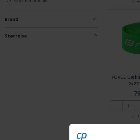
+
Brand
Størrelse
FORCE Dæki
- 2x2
7
+