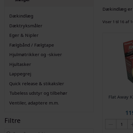
Dækindlæg er 
Dækindlæg
Viser 1 til 16 af 
Dæktryksmåler
Eger & Nipler
Fælgbånd / Fælgtape
Hjulmøtrikker og -skiver
Hjultasker
Lappegrej
Quick release & stikaksler
Tubeless udstyr og tilbehør
Flat Away 
Ventiler, adaptere m.m.
11
Filtre