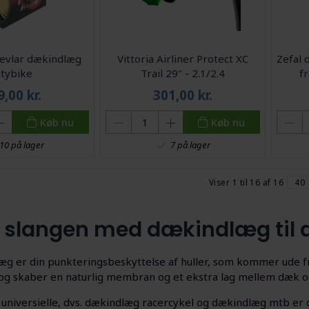
Kevlar dækindlæg
Vittoria Airliner Protect XC
Zefal 
itybike
Trail 29" - 2.1/2.4
f
9,00
kr.
301,00
kr.
Køb nu
Køb nu
10 på lager
7 på lager
Viser 1 til 16 af 16
40
 slangen med dækindlæg til d
æg er din punkteringsbeskyttelse af huller, som kommer ude fr
n og skaber en naturlig membran og et ekstra lag mellem dæk o
universielle, dvs. dækindlæg racercykel og dækindlæg mtb er