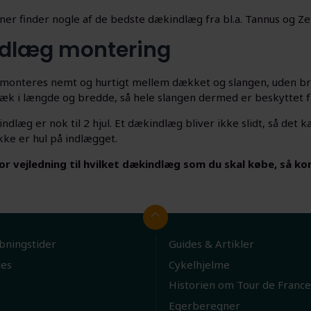
er finder nogle af de bedste dækindlæg fra bl.a. Tannus og Zef
dlæg montering
monteres nemt og hurtigt mellem dækket og slangen, uden b
t dæk i længde og bredde, så hele slangen dermed er beskytte
dlæg er nok til 2 hjul. Et dækindlæg bliver ikke slidt, så det k
kke er hul på indlægget.
or vejledning til hvilket dækindlæg som du skal købe, så k
bningstider
Guides & Artikler
ies
Cykelhjelme
Historien om Tour de France
Egerberegner