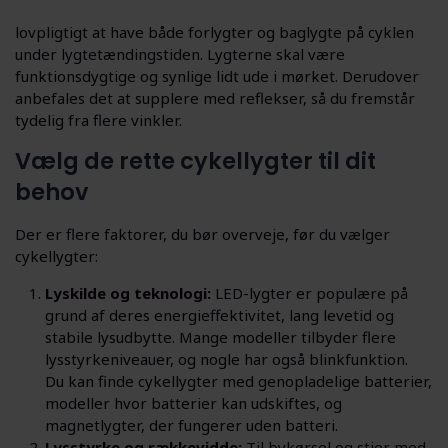
lovpligtigt at have både forlygter og baglygte på cyklen
under lygtetændingstiden. Lygterne skal være
funktionsdygtige og synlige lidt ude i mørket. Derudover
anbefales det at supplere med reflekser, så du fremstår
tydelig fra flere vinkler.
Vælg de rette cykellygter til dit
behov
Der er flere faktorer, du bør overveje, før du vælger
cykellygter:
Lyskilde og teknologi:
LED-lygter er populære på
grund af deres energieffektivitet, lang levetid og
stabile lysudbytte. Mange modeller tilbyder flere
lysstyrkeniveauer, og nogle har også blinkfunktion.
Du kan finde cykellygter med genopladelige batterier,
modeller hvor batterier kan udskiftes, og
magnetlygter, der fungerer uden batteri.
Lysstyrke og rækkevidde:
Til bykørsel og stier med