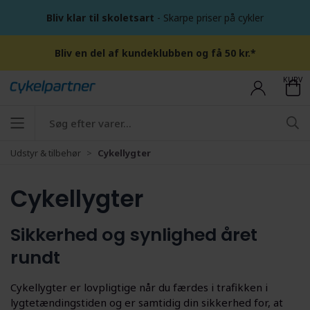
Bliv klar til skoletsart
- Skarpe priser på cykler
Bliv en del af kundeklubben og få 50 kr.*
KURV
Udstyr & tilbehør
Cykellygter
Cykellygter
Sikkerhed og synlighed året
rundt
Cykellygter er lovpligtige når du færdes i trafikken i
lygtetændingstiden og er samtidig din sikkerhed for, at