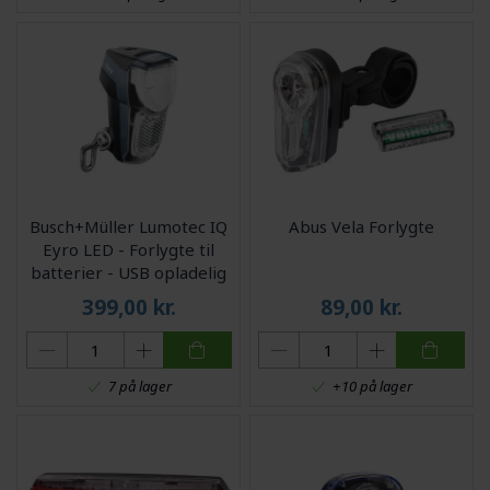
Busch+Müller Lumotec IQ
Abus Vela Forlygte
Eyro LED - Forlygte til
batterier - USB opladelig
399,00
kr.
89,00
kr.
7 på lager
+10 på lager