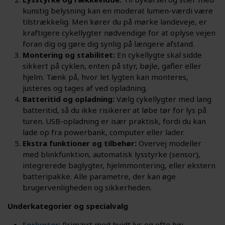
kunstig belysning kan en moderat lumen-værdi være
tilstrækkelig. Men kører du på mørke landeveje, er
kraftigere cykellygter nødvendige for at oplyse vejen
foran dig og gøre dig synlig på længere afstand.
Montering og stabilitet:
En cykellygte skal sidde
sikkert på cyklen, enten på styr, bøjle, gafler eller
hjelm. Tænk på, hvor let lygten kan monteres,
justeres og tages af ved opladning.
Batteritid og opladning:
Vælg cykellygter med lang
batteritid, så du ikke risikerer at løbe tør for lys på
turen. USB-opladning er især praktisk, fordi du kan
lade op fra powerbank, computer eller lader.
Ekstra funktioner og tilbehør:
Overvej modeller
med blinkfunktion, automatisk lysstyrke (sensor),
integrerede baglygter, hjelmmontering, eller ekstern
batteripakke. Alle parametre, der kan øge
brugervenligheden og sikkerheden.
Underkategorier og specialvalg
Forlygter
: Primært med hvidt lys og ofte høj