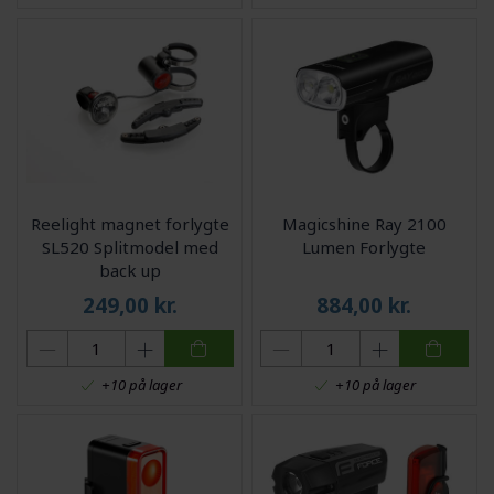
Reelight magnet forlygte
Magicshine Ray 2100
SL520 Splitmodel med
Lumen Forlygte
back up
249,00
kr.
884,00
kr.
+10 på lager
+10 på lager