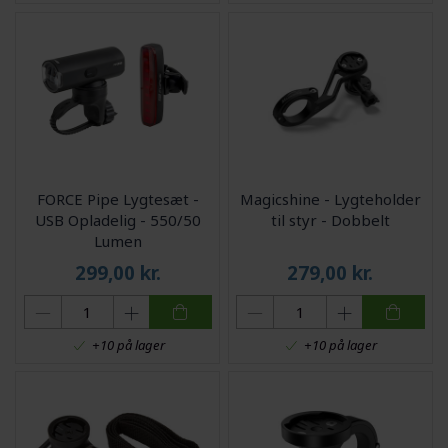
FORCE Pipe Lygtesæt -
Magicshine - Lygteholder
USB Opladelig - 550/50
til styr - Dobbelt
Lumen
299,00
kr.
279,00
kr.
+10 på lager
+10 på lager