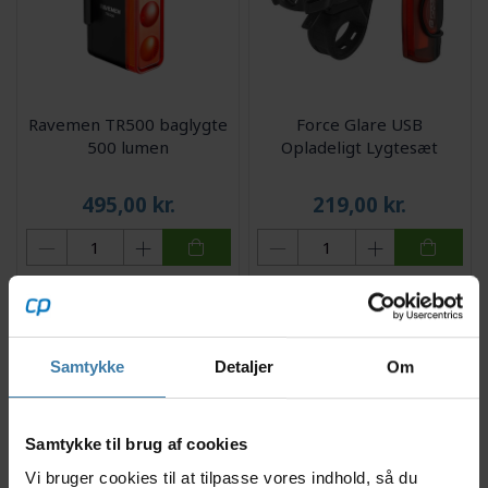
Ravemen TR500 baglygte
Force Glare USB
500 lumen
Opladeligt Lygtesæt
495,00
kr.
219,00
kr.
4 på lager
8 på lager
Samtykke
Detaljer
Om
Samtykke til brug af cookies
Vi bruger cookies til at tilpasse vores indhold, så du