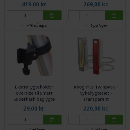
419,00
kr.
269,00
kr.
+10 på lager
6 på lager
Ekstra lygteholder
Knog Plus Twinpack -
oversize til Smart
Cykellygtesæt -
Superflash baglygte
Transparent
29,00
kr.
220,00
kr.
1 på lager
4 på lager