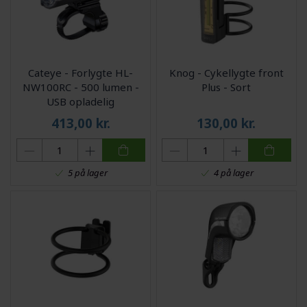
Cateye - Forlygte HL-
Knog - Cykellygte front
NW100RC - 500 lumen -
Plus - Sort
USB opladelig
413,00
kr.
130,00
kr.
5 på lager
4 på lager