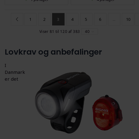
1
2
3
4
5
6
...
10
Viser 81 til 120 af 383
40
Lovkrav og anbefalinger
I
Danmark
er det