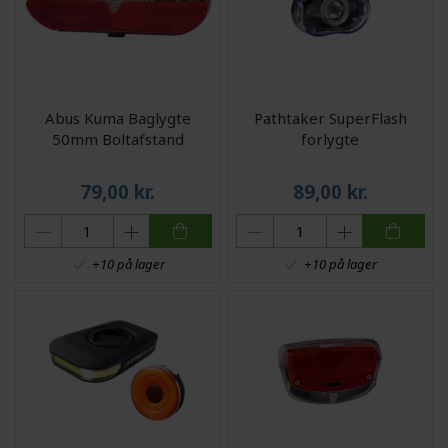
Abus Kuma Baglygte
Pathtaker SuperFlash
50mm Boltafstand
forlygte
79,00
kr.
89,00
kr.
+10 på lager
+10 på lager