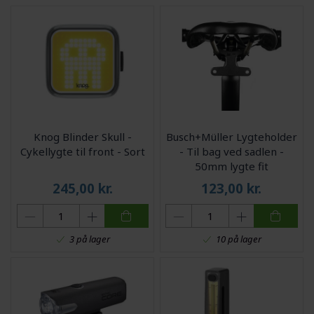
Knog Blinder Skull -
Busch+Müller Lygteholder
Cykellygte til front - Sort
- Til bag ved sadlen -
50mm lygte fit
245,00
kr.
123,00
kr.
3 på lager
10 på lager