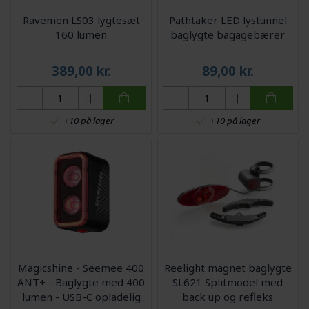
Ravemen LS03 lygtesæt
Pathtaker LED lystunnel
160 lumen
baglygte bagagebærer
389,00
kr.
89,00
kr.
+10 på lager
+10 på lager
Magicshine - Seemee 400
Reelight magnet baglygte
ANT+ - Baglygte med 400
SL621 Splitmodel med
lumen - USB-C opladelig
back up og refleks