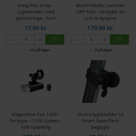
Knog Plus Strap -
Busch+Müller Lumotec
Lygteholder med
UPP N30 - Forlygte 30
gummiringe - Sort
LUX til dynamo
17,00
kr.
179,00
kr.
+10 på lager
3 på lager
Magicshine Evo 1300 -
Ekstra lygteholder til
Forlygte - 1300 Lumen -
Smart Superflash
USB opladelig
baglygte