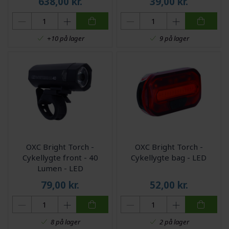
638,00
kr.
39,00
kr.
+10 på lager
9 på lager
OXC Bright Torch -
OXC Bright Torch -
Cykellygte front - 40
Cykellygte bag - LED
Lumen - LED
79,00
kr.
52,00
kr.
8 på lager
2 på lager