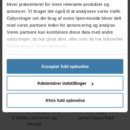
bliver præsenteret for mere relevante produkter og
Knog Blinder Grid Baglys
Reelight SL320 forlygte
annoncer. Vi bruger det også til at analysere vores trafik.
Blink med Backup
Oplysninger om din brug af vores hjemmeside bliver delt
med vores partnere inden for annoncering og analyse.
256,00
kr.
109,00
kr.
Vores partnere kan kombinere disse data med andre
oplysninger, du har givet dem, eller som de har indsamlet
fra din brug af deres tjenester.
+10 på lager
9 på lager
Accepter fuld oplevelse
Administrer indstillinger
Afvis fuld oplevelse
Smart oval baglygte med
Smart LED Lygte 1500
3 dioder, batterier og
Lumen Superflash
beslag