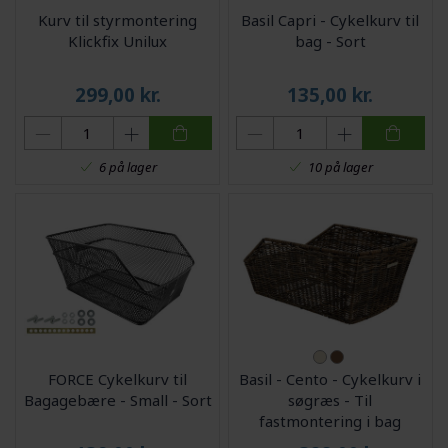
Kurv til styrmontering
Basil Capri - Cykelkurv til
Klickfix Unilux
bag - Sort
299,00
kr.
135,00
kr.
6 på lager
10 på lager
FORCE Cykelkurv til
Basil - Cento - Cykelkurv i
Bagagebære - Small - Sort
søgræs - Til
fastmontering i bag