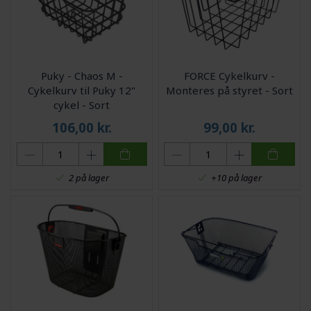
Puky - Chaos M -
FORCE Cykelkurv -
Cykelkurv til Puky 12"
Monteres på styret - Sort
cykel - Sort
106,00
kr.
99,00
kr.
2 på lager
+10 på lager