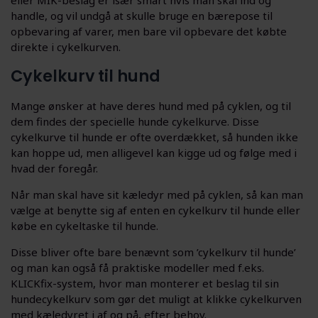
eller MIK-beslag er især smart hvis man skal ind og
handle, og vil undgå at skulle bruge en bærepose til
opbevaring af varer, men bare vil opbevare det købte
direkte i cykelkurven.
Cykelkurv til hund
Mange ønsker at have deres hund med på cyklen, og til
dem findes der specielle hunde cykelkurve. Disse
cykelkurve til hunde er ofte overdækket, så hunden ikke
kan hoppe ud, men alligevel kan kigge ud og følge med i
hvad der foregår.
Når man skal have sit kæledyr med på cyklen, så kan man
vælge at benytte sig af enten en cykelkurv til hunde eller
købe en cykeltaske til hunde.
Disse bliver ofte bare benævnt som ’cykelkurv til hunde’
og man kan også få praktiske modeller med f.eks.
KLICKfix-system, hvor man monterer et beslag til sin
hundecykelkurv som gør det muligt at klikke cykelkurven
med kæledyret i af og på, efter behov.