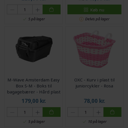
Køb nu
Delvis på lager
5 på lager
M-Wave Amsterdam Easy
OXC - Kurv i plast til
Box S-M - Boks til
juniorcykler - Rosa
bagagebærer - Hård plast
- Sort - Str. 5 liter
179,00
kr.
78,00
kr.
5 på lager
10 på lager