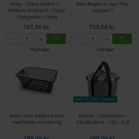
Puky - Chaos basket S -
Basil Bagkurv Capri flex
Fletkurv til Wutsch / Fitsch
39x30x17
/ Pukymoto / Ceety
101,00
kr.
159,00
kr.
10 på lager
8 på lager
OBS: FÅ STK. TILBAGE
Basil Como bagkurv sort
Klickfix - Cykeltaske -
med fjeder montering
35x28x26cm - 15L - Grå
199,00
kr.
499,00
kr.