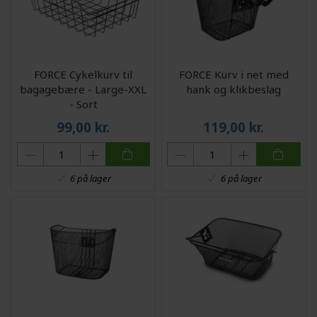
FORCE Cykelkurv til
FORCE Kurv i net med
bagagebære - Large-XXL
hank og klikbeslag
- Sort
99,00
kr.
119,00
kr.
6 på lager
6 på lager