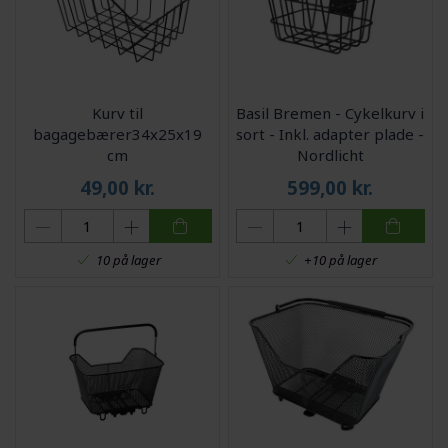
Kurv til
Basil Bremen - Cykelkurv i
bagagebærer34x25x19
sort - Inkl. adapter plade -
cm
Nordlicht
49,00
kr.
599,00
kr.
10 på lager
+10 på lager