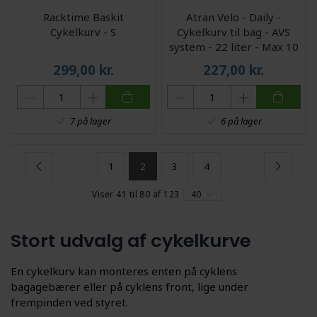
Racktime Baskit
Atran Velo - Daily -
Cykelkurv - S
Cykelkurv til bag - AVS
system - 22 liter - Max 10
kg - Sort
299,00
kr.
227,00
kr.
7 på lager
6 på lager
1
2
3
4
Viser 41 til 80 af 123
40
Stort udvalg af cykelkurve
En cykelkurv kan monteres enten på cyklens
bagagebærer eller på cyklens front, lige under
frempinden ved styret.