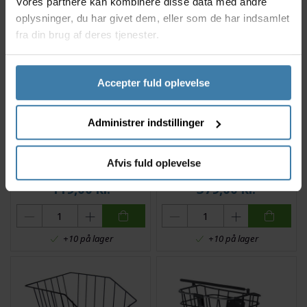
Vores partnere kan kombinere disse data med andre
oplysninger, du har givet dem, eller som de har indsamlet
fra din brug af deres tjenester.
Accepter fuld oplevelse
Administrer indstillinger
Bike Attitude - Cykelkurv
Basil Darcy L kurv i flet
til børnecykler - 20"-24" -
Afvis fuld oplevelse
Fastmonteret - Sort
119,00
kr.
379,00
kr.
+10 på lager
+10 på lager