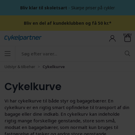
Bliv klar til skoletsart
- Skarpe priser på cykler
Bliv en del af kundeklubben og få 50 kr.*
KURV
Udstyr & tilbehør
Cykelkurve
Cykelkurve
Vi har cykelkurve til både styr og bagagebærer. En
cykelkurv er en rigtig smart opfindelse til transport af din
bagage eller dine indkøb. En cykelkurv kan indeholde
rigtig mange forskellige genstande, store som små,
modsat en bagagebærer, som normalt kun bruges til
fastgørelse af tasker og andre store genstande.