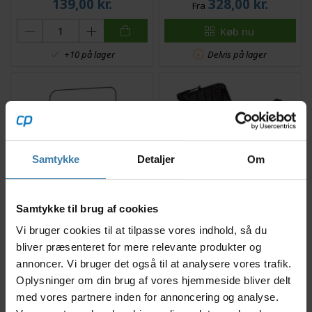
139,00
kr.
328,00
kr.
Fra
Køb nu
Delvis på lager
+10 på lager
Samtykke
Detaljer
Om
Topeak - Cykelkurv til
Atran Velo - Picnic - til
Samtykke til brug af cookies
front - 16 liter - Inkl.
bagagebærer med AVS -
Vi bruger cookies til at tilpasse vores indhold, så du
Beslag - Sort
24 liter - Sort
bliver præsenteret for mere relevante produkter og
250,00
kr.
377,00
kr.
annoncer. Vi bruger det også til at analysere vores trafik.
Oplysninger om din brug af vores hjemmeside bliver delt
med vores partnere inden for annoncering og analyse.
1 på lager
4 på lager