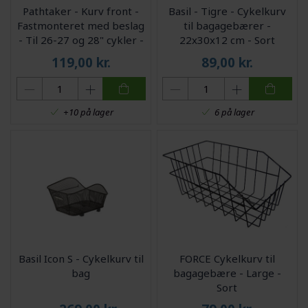
Pathtaker - Kurv front -
Basil - Tigre - Cykelkurv
Fastmonteret med beslag
til bagagebærer -
- Til 26-27 og 28" cykler -
22x30x12 cm - Sort
Sort
119,00
kr.
89,00
kr.
+10 på lager
6 på lager
Basil Icon S - Cykelkurv til
FORCE Cykelkurv til
bag
bagagebære - Large -
Sort