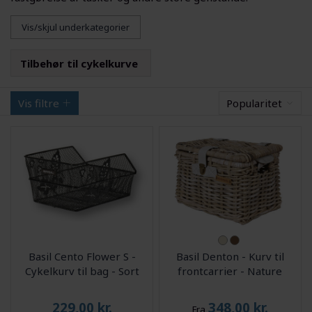
Vis/skjul underkategorier
Tilbehør til cykelkurve
Vis filtre
Popularitet
Basil Cento Flower S -
Basil Denton - Kurv til
Cykelkurv til bag - Sort
frontcarrier - Nature
229,00
kr.
348,00
kr.
Fra