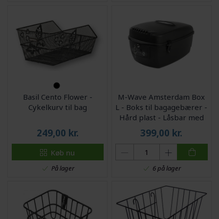
Basil Cento Flower -
M-Wave Amsterdam Box
Cykelkurv til bag
L - Boks til bagagebærer -
Hård plast - Låsbar med
nøgle - Sort
249,00
kr.
399,00
kr.
Køb nu
På lager
6 på lager