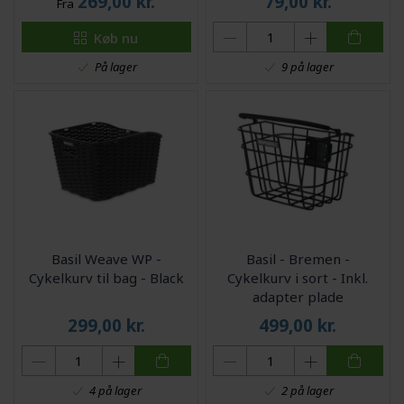
269,00
kr.
79,00
kr.
Fra
Køb nu
På lager
9 på lager
Basil Weave WP -
Basil - Bremen -
Cykelkurv til bag - Black
Cykelkurv i sort - Inkl.
adapter plade
299,00
kr.
499,00
kr.
4 på lager
2 på lager