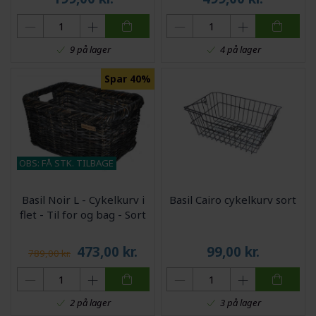
9 på lager
4 på lager
Spar 40%
OBS: FÅ STK. TILBAGE
Basil Noir L - Cykelkurv i
Basil Cairo cykelkurv sort
flet - Til for og bag - Sort
473,00
kr.
99,00
kr.
789,00 kr.
2 på lager
3 på lager