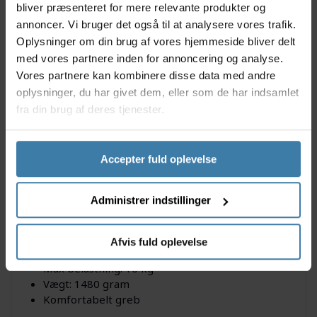
et såkaldt AVS-system til cykelkurven, så
bliver præsenteret for mere relevante produkter og
monteringen bliver nemt og hurtigt. Kurven kan
annoncer. Vi bruger det også til at analysere vores trafik.
indeholde 22 liter, så der er plads til det meste.
Oplysninger om din brug af vores hjemmeside bliver delt
med vores partnere inden for annoncering og analyse.
Anvendelse
Cykelkurven er ideel til travle og praktiske person,
Vores partnere kan kombinere disse data med andre
der har brug for fleksibel og nem måde, til at have
oplysninger, du har givet dem, eller som de har indsamlet
sine varer med sig. Kurven passer til bagagebærer
fra din brug af deres tjenester.
med AVS-system. Hvis dette system ikke haves, kan
en adapter tilkøbes.
Accepter fuld oplevelse
Specifikationer
Farve: Sort
Administrer indstillinger
Indhold: 22 liter
Størrelse: 40 x 30 x 25 cm
Materiale: Stål
Afvis fuld oplevelse
Integreret AVS system
Max belastning: 10 kg
Vægt: 1480 gram
Komfortabelt greb