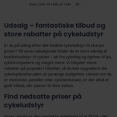
Viser 2441 til 1445 af 1445
40
Udsalg – fantastiske tilbud og
store rabatter på cykeludstyr
Er du på udkig efter det bedste cykeludstyr til skarpe
priser? På vores udsalgsside finder du et stort udvalg af
kvalitetsudstyr til cyklen – alt fra cykeltøj og hjelme til lys,
cykelcomputere og meget mere. Vi tilbyder store
rabatter på populært tilbehør, så du kan opgradere din
cykeloplevelse uden at sprænge budgettet. Uanset om du
er motionist, pendler eller cykelentusiast, er der altid et
godt tilbud, der passer til dine behov.
Find nedsatte priser på
cykeludstyr
Vores udsalg er den perfekte anledning til at få fat i det