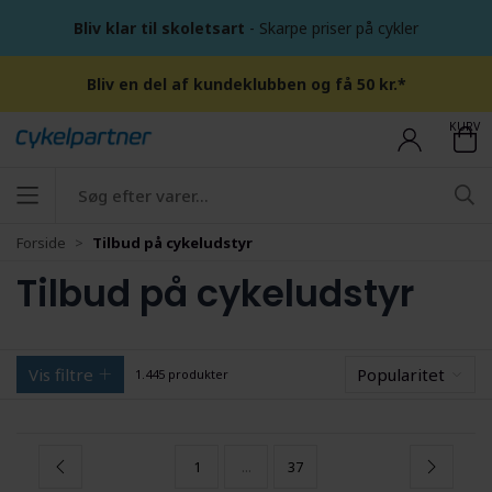
Bliv klar til skoletsart
- Skarpe priser på cykler
Bliv en del af kundeklubben og få 50 kr.*
KURV
Forside
Tilbud på cykeludstyr
Tilbud på cykeludstyr
Vis filtre
Popularitet
1.445 produkter
1
...
37