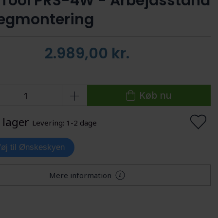
 Tool PRS-4W - Arbejdsstand
vægmontering
2.989,00
kr.
Køb nu
 lager
Levering: 1-2 dage
lføj til Ønskeskyen
Mere information