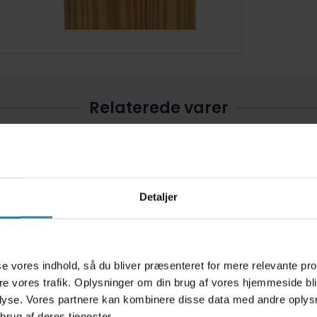
Relaterede varer
Detaljer
s
asse vores indhold, så du bliver præsenteret for mere relevante pr
ere vores trafik. Oplysninger om din brug af vores hjemmeside bl
65,5ml i
Cykelvask og voksbeskyttelse
P
lyse. Vores partnere kan kombinere disse data med andre oplysni
Morgan Blue 1000 ml.
Væ
brug af deres tjenester.