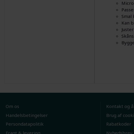
Micro
Passe
Smal 
Kan b
Juste
Skåns
Bygge
Om os
Kontakt og å
Handelsbetingelser
Brug af cook
Persondatapolitik
Rabatkoder
Fragt & levering
Nyhedsbrev