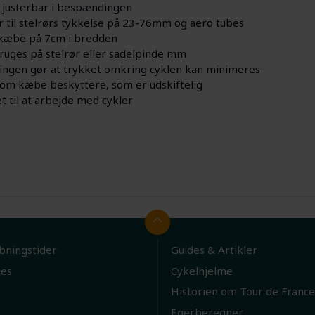
 justerbar i bespændingen
r til stelrørs tykkelse på 23-76mm og aero tubes
kæbe på 7cm i bredden
ruges på stelrør eller sadelpinde mm
ringen gør at trykket omkring cyklen kan minimeres
om kæbe beskyttere, som er udskiftelig
t til at arbejde med cykler
bningstider
Guides & Artikler
ies
Cykelhjelme
Historien om Tour de France
Egerberegner