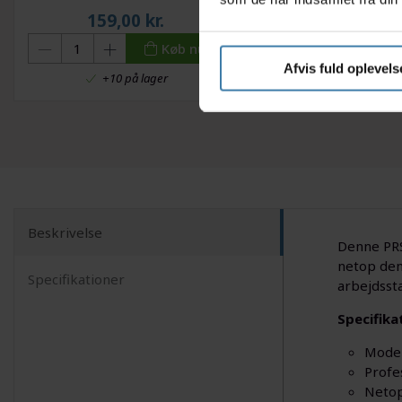
159,00
kr.
79,00
kr.
Køb nu
Afvis fuld oplevels
+10 på lager
Forventet leveringst
Beskrivelse
Denne PRS
netop den 
Specifikationer
arbejdsst
Specifika
Model
Profe
Netop