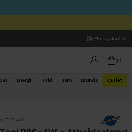
*Fri fragt fra 349,-
(0)
det
Energi
Fritid
Børn
Brands
Outlet
r:
PTPRS4W1