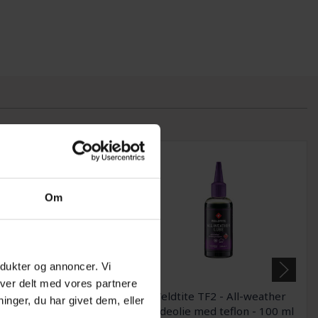
Om
odukter og annoncer. Vi
iver delt med vores partnere
ark Tool 104 -
Weldtite TF2 - All-weather
nger, du har givet dem, eller
rktøjsbakke til
kædeolie med teflon - 100 ml