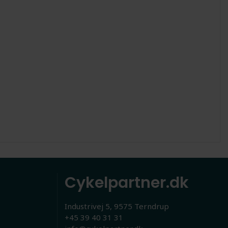
Cykelpartner.dk
Industrivej 5, 9575 Terndrup
+45 39 40 31 31