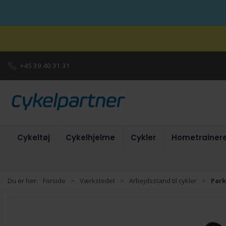
+45 39 40 31 31
Cykeltøj
Cykelhjelme
Cykler
Hometrainer
Du er her:
Forside
Værkstedet
Arbejdsstand til cykler
Park