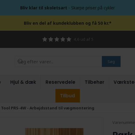
Bliv klar til skoletsart
- Skarpe priser på cykler
Bliv en del af kundeklubben og få 50 kr.*
4,6 ud af 5
Søg
e
Hjul & dæk
Reservedele
Tilbehør
Værkste
Tilbud
 Tool PRS-4W - Arbejdsstand til vægmontering
Varenumme