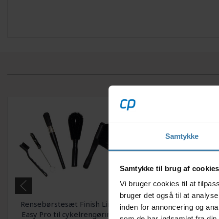
Samtykke
Samtykke til brug af cookie
Vi bruger cookies til at tilp
bruger det også til at analys
Rensebørstesæt Finish Line
Universallim Würth 
inden for annoncering og ana
Easy Pro til cykelrengøring
tube
som de har indsamlet fra din 