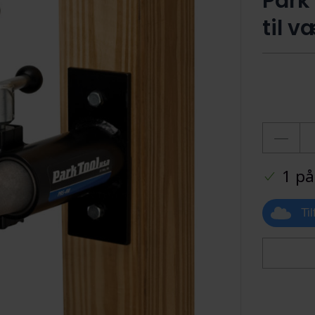
Park
til 
1 på
Ti