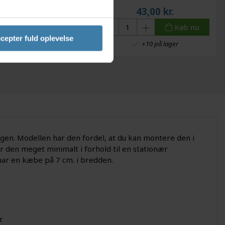
stand - Fits 35mm -
189,00
kr.
43,00
kr.
41mm rør
Køb nu
Køb nu
cepter fuld oplevelse
ntet leveringstid: 8 dage
+10 på lager
gen. Modellen har den fordel, at du kan montere den i
er den meget minimalt i forhold til en stationær
har en kæbe på 7 cm. i bredden.
r