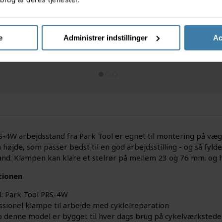
arbejds
119,00
kr.
Køb nu
Køb nu
e
Administrer indstillinger
Ac
id: 10 dage
+10 på lager
Forve
-4W arbejdsstand fra Park Tool er egnet til montering på væg
højde, som passer bedst til en god arbejdsstilling - og så fyld
and. Klampen kan klare et stelrør på mellem 23 og 76 mm. og 
tionen
: Park Tool PRS-4W
ssionel klampe til arbejde med cyklelreparation
 denne model er bygget til hver dags brug på cykelværkstede