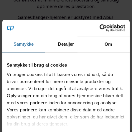
optimere deres præstation.
GameChanger-hjelmen er udstyret med Abus'
innovative AirPort-system, der giver effektiv
ventilation og temperaturregulering, selv under de
mest intensive cykelture.
Samtykke
Detaljer
Om
Populære Abus hjelme til
Samtykke til brug af cookies
børn
Vi bruger cookies til at tilpasse vores indhold, så du
bliver præsenteret for mere relevante produkter og
annoncer. Vi bruger det også til at analysere vores trafik.
Oplysninger om din brug af vores hjemmeside bliver delt
med vores partnere inden for annoncering og analyse.
Vores partnere kan kombinere disse data med andre
oplysninger, du har givet dem, eller som de har indsamlet
fra din brug af deres tjenester.