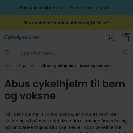
Bliv klar til skoletsart
- Skarpe priser på cykler
Bliv en del af kundeklubben og få 50 kr.*
KURV
Artikler & guides
Abus cykelhjelm til børn og voksne
Abus cykelhjelm til børn
og voksne
Når det kommer til
cykelhjelme
, er Abus et navn, der
skiller sig ud på markedet. Med deres mange års erfaring
og innovative tilgang til sikkerhed er
Abus
cykelhjelme