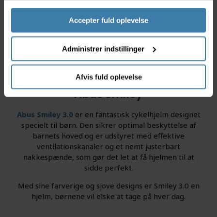
Accepter fuld oplevelse
Administrer indstillinger
Afvis fuld oplevelse
Abus Smiley
Abus Smiley 3.0
er en fantastisk cykelhjelm designet
specielt til børn. Den sikrer optimal beskyttelse af
barnets hoved og er udstyret med effektive
ventilationskanaler og et nemt justerbart
nakkespænde, som gør det let at få hjelmen til at
sidde perfekt.
Med sine farverige og sjove designs er Smiley 3.0 en
hjelm, børnene vil elske at tage på hver dag.