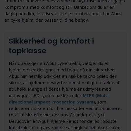
kendt for at levere enestående beskyttelse uden at gå på
kompromis med komfort og stil. Uanset om du er en
daglig pendler, fritidscyklist eller professionel, har Abus
en cykelhjelm, der passer til dine behov.
Sikkerhed og komfort i
topklasse
Når du vælger en Abus cykelhjelm, vælger du en
hjelm, der er designet med fokus på din sikkerhed.
Abus har nemlig udviklet en række teknologier, der
sikrer, at hjelmen beskytter bedst muligt i tilfælde af
et uheld. Mange af deres hjelme er udstyret med
indbygget LED-lygte i nakken eller
MIPS (Multi-
directional Impact Protection System)
, som
reducerer risikoen for hjerneskader ved at minimere
rotationskræfterne, der opstår under et styrt.
Derudover er Abus’ hjelme kendt for deres robuste
konstruktion og anvendelse af højkvalitetsmaterialer,