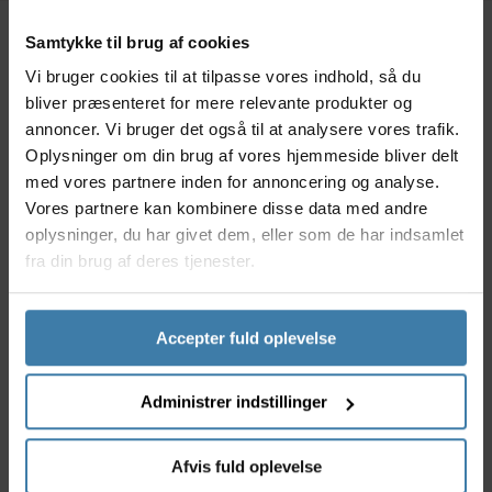
Samtykke til brug af cookies
Beskrivelse
Specifikationer
Dokumenter
Vi bruger cookies til at tilpasse vores indhold, så du
bliver præsenteret for mere relevante produkter og
annoncer. Vi bruger det også til at analysere vores trafik.
Puky har udviklet denne ringeklokke specifikt til
Oplysninger om din brug af vores hjemmeside bliver delt
montering på deres løbecykler; Pukylino, Wutsch og
med vores partnere inden for annoncering og analyse.
Fitsch. Ringeklokken er ikke alene et nyttigt redskab
Vores partnere kan kombinere disse data med andre
til at øge dit barns sikkerhed, den er også god sjov
for de mindste børn. Så med en ringeklokke på
oplysninger, du har givet dem, eller som de har indsamlet
løbecyklen kan balancen nu udfordres endnu mere,
fra din brug af deres tjenester.
med gode ture og et lidt højere sikkerhedsniveau.
Den forefindes i tre skønne farver, som er tiltalende
for børn.
Accepter fuld oplevelse
Anvendelse
Ringeklokken er ikke kun kompatibel med
Administrer indstillinger
løbecyklerne Pukylino, Wutsch og Fitsch, men er
selvfølgelig kompatibel med cykler, der har en
Afvis fuld oplevelse
styrdiameter på 18 mm. Klokkens klare og høje klang