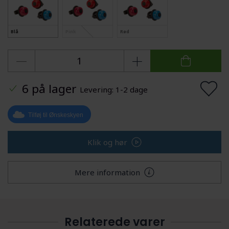
Blå
Pink
Rød
6 på lager
Levering: 1-2 dage
Tilføj til Ønskeskyen
Klik og hør
Mere information
Relaterede varer