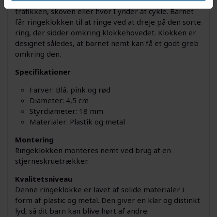
gør, at dit barn kan gøre opmærksom på sig selv i
trafikken, skoven eller hvor I ynder at cykle. Barnet
får ringeklokken til at ringe ved at dreje på den sorte
ring, der sidder omkring klokkehovedet. Klokken er
designet således, at barnet nemt kan få et godt greb
omkring den.
Specifikationer
Farver: Blå, pink og rød
Diameter: 4,5 cm
Styrdiameter: 18 mm
Materialer: Plastik og metal
Montering
Ringeklokken monteres nemt ved brug af en
stjerneskruetrækker.
Kvalitetsniveau
Denne ringeklokke er lavet af solide materialer i
form af plastic og metal. Den giver en klar og distinkt
lyd, så dit barn kan blive hørt af andre.