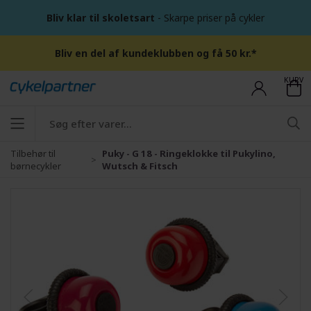
Bliv klar til skoletsart
- Skarpe priser på cykler
Bliv en del af kundeklubben og få 50 kr.*
KURV
Tilbehør til
Puky - G 18 - Ringeklokke til Pukylino,
børnecykler
Wutsch & Fitsch