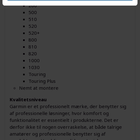
200
500
510
520
520+
800
810
820
1000
1030
Touring
Touring Plus
Nemt at montere
Kvalitetsniveau
Garmin er et professionelt mærke, der benytter sig
af professionelle løsninger, hvor komfort og
funktionalitet er essentielt i produkterne. Det er
derfor ikke til nogen overraskelse, at både talrige
amatører og professionelle benytter sig af