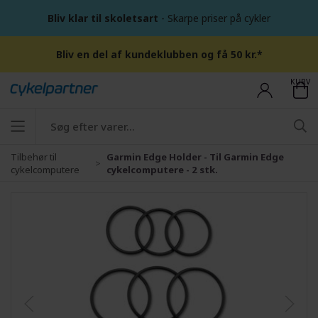
Bliv klar til skoletsart
- Skarpe priser på cykler
Bliv en del af kundeklubben og få 50 kr.*
KURV
Tilbehør til
Garmin Edge Holder - Til Garmin Edge
cykelcomputere
cykelcomputere - 2 stk.