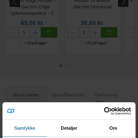
Til Garmin Edge
Garmin Universal
cykelcomputere - 2
stk.
69,00
kr.
90,00
kr.
+10 på lager
+10 på lager
Beskrivelse
Specifikationer
Garmin og
Tacx
reklamation
Anmeldelser
Samtykke
Detaljer
Om