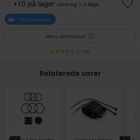
+10 på lager
Levering: 1-2 dage
Tilføj til Ønskeskyen
Mere information
4.7
(3)
Relaterede varer
Garmin Edge Holder -
Holder til løbeur
Eks