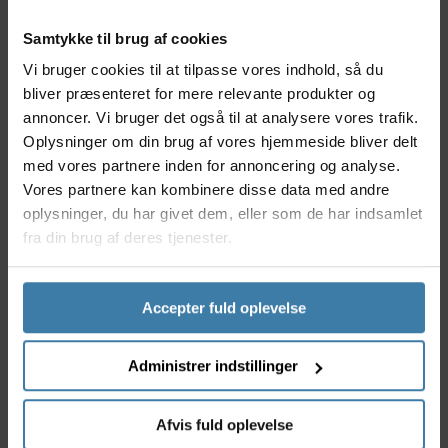
Passer til alle de nye Garmin Edge computere:
Samtykke til brug af cookies
20/25/130/200/500/510/520/520+/800/810/820/1000/10
Touring og Touring Plus. Passer til alle de nye Garmin
Vi bruger cookies til at tilpasse vores indhold, så du
Edge computere:
bliver præsenteret for mere relevante produkter og
20/25/130/200/500/510/520/520+/800/810/820/1000/10
annoncer. Vi bruger det også til at analysere vores trafik.
Touring og Touring Plus.
Oplysninger om din brug af vores hjemmeside bliver delt
med vores partnere inden for annoncering og analyse.
Er du træt af at skifte cykelholder fra cykel til cykel?
Vores partnere kan kombinere disse data med andre
Du kan nu tilkøbe to ekstra cykelholdere, som både
oplysninger, du har givet dem, eller som de har indsamlet
kan monteres på styret og frempind med den
vendbare underdel til cykelholderen. Dermed får
fra din brug af deres tjenester.
man et lettilgængeligt virkemiddel, der kan optimere
brugerens oplevelse med produktet fra Garmin.
Accepter fuld oplevelse
Specifikationer
2 stk. cykelholder til dit produkt fra Garmin
Administrer indstillinger
Passer til alle de nyeste Garmin Edge computere:
20
25
Afvis fuld oplevelse
130