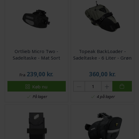
Ortlieb Micro Two -
Topeak BackLoader -
Sadeltaske - Mat Sort
Sadeltaske - 6 Liter - Grøn
239,00
kr.
360,00
kr.
Fra
Køb nu
På lager
4 på lager