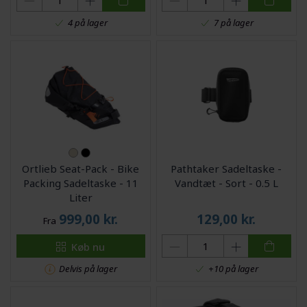
4 på lager
7 på lager
Ortlieb Seat-Pack - Bike
Pathtaker Sadeltaske -
Packing Sadeltaske - 11
Vandtæt - Sort - 0.5 L
Liter
999,00
kr.
129,00
kr.
Fra
Køb nu
Delvis på lager
+10 på lager