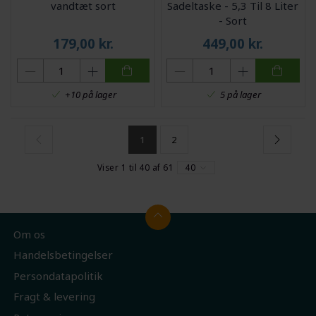
vandtæt sort
Sadeltaske - 5,3 Til 8 Liter
- Sort
179,00
kr.
449,00
kr.
+10 på lager
5 på lager
1
2
Viser 1 til 40 af 61
40
Om os
Handelsbetingelser
Persondatapolitik
Fragt & levering