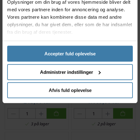
Oplysninger om din brug af vores hjemmeside bliver delt
med vores partnere inden for annoncering og analyse.
+10 på lager
2 på lager
Vores partnere kan kombinere disse data med andre
oplysninger, du har givet dem, eller som de har indsamlet
fra din brug af deres tjenester.
Accepter fuld oplevelse
Administrer indstillinger
BBB - EasyPack L -
Ortlieb Seat-Pack Quick
Sadeltaske med velcro -
Release - Sadeltaske - 13
Afvis fuld oplevelse
Vandtæt - Sort
L - Dark Sand
213,00
kr.
1.169,00
kr.
3 på lager
2 på lager