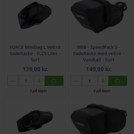
FORCE Minibag L Velcro
BBB - SpeedPack S -
Sadeltaske - 0,25 Liter -
Sadeltaske med velcro -
Sort
Vandtæt - Sort
139,00
kr.
149,00
kr.
5 på lager
4 på lager