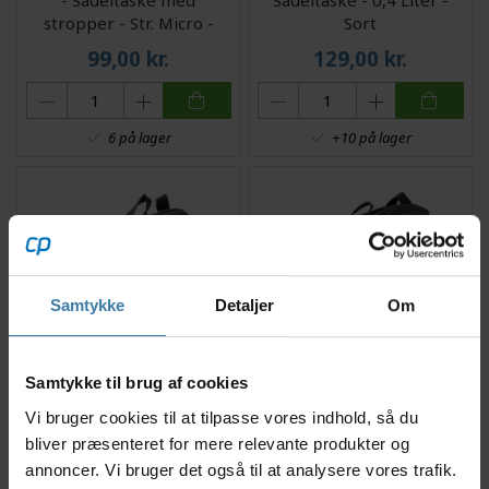
- Sadeltaske med
Sadeltaske - 0,4 Liter -
stropper - Str. Micro -
Sort
0,41 liter
99,00
kr.
129,00
kr.
6 på lager
+10 på lager
Samtykke
Detaljer
Om
Topeak Aero Wedge Pack
Topeak Aero Wedge Pack
Samtykke til brug af cookies
- Sadeltaske med
- Sadeltaske med
stropper - Str. Small - 0,66
stropper - Str. Large -
Vi bruger cookies til at tilpasse vores indhold, så du
liter
1,48 - 1,97 liter
bliver præsenteret for mere relevante produkter og
126,00
kr.
180,00
kr.
annoncer. Vi bruger det også til at analysere vores trafik.