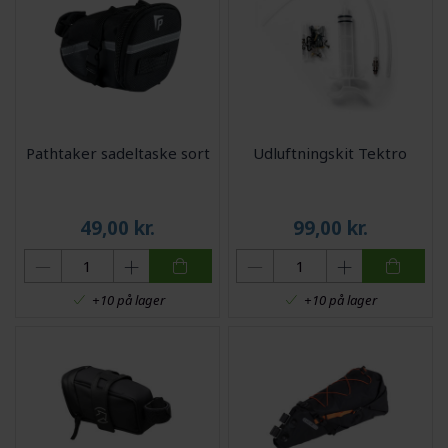
Pathtaker sadeltaske sort
Udluftningskit Tektro
49,00
kr.
99,00
kr.
+10 på lager
+10 på lager