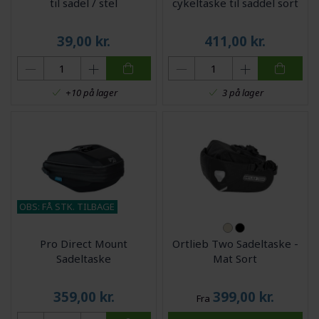
til sadel / stel
cykeltaske til saddel sort
39,00
kr.
411,00
kr.
+10 på lager
3 på lager
OBS: FÅ STK. TILBAGE
Pro Direct Mount
Ortlieb Two Sadeltaske -
Sadeltaske
Mat Sort
359,00
kr.
399,00
kr.
Fra