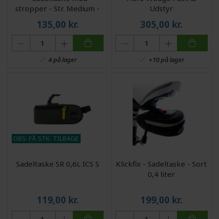
stropper - Str. Medium -
Udstyr
0,98 - 1,31 liter
135,00
kr.
305,00
kr.
4 på lager
+10 på lager
OBS: FÅ STK. TILBAGE
Sadeltaske SR 0,6L ICS S
Klickfix - Sadeltaske - Sort
0,4 liter
119,00
kr.
199,00
kr.