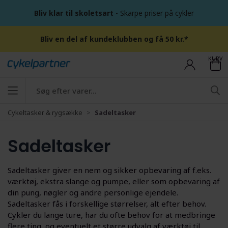
Bliv klar til skoletsart
- Skarpe priser på cykler
Bliv en del af kundeklubben og få 50 kr.*
KURV
Cykeltasker & rygsække
Sadeltasker
Sadeltasker
Sadeltasker giver en nem og sikker opbevaring af f.eks.
værktøj, ekstra slange og pumpe, eller som opbevaring af
din pung, nøgler og andre personlige ejendele.
Sadeltasker fås i forskellige størrelser, alt efter behov.
Cykler du lange ture, har du ofte behov for at medbringe
flere ting, og eventuelt et større udvalg af værktøj til