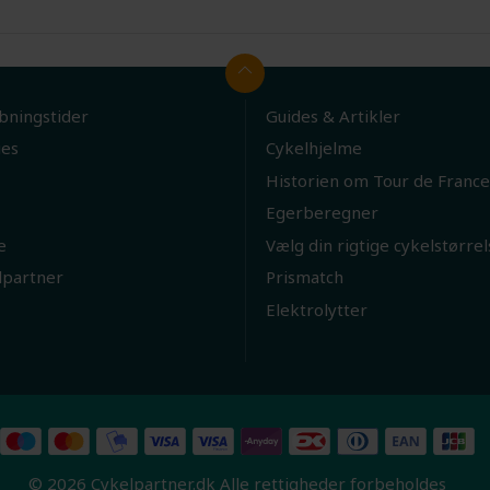
bningstider
Guides & Artikler
ies
Cykelhjelme
Historien om Tour de France
Egerberegner
e
Vælg din rigtige cykelstørrel
lpartner
Prismatch
Elektrolytter
© 2026 Cykelpartner.dk Alle rettigheder forbeholdes