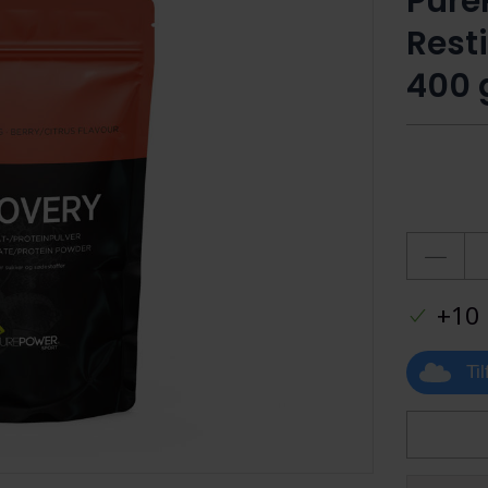
Pure
Rest
400 
+10 
Ti