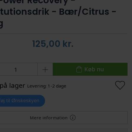
Power Recovery -
itutionsdrik - Bær/Citrus -
g
125,00
kr.
Køb nu
på lager
Levering: 1-2 dage
lføj til Ønskeskyen
Mere information