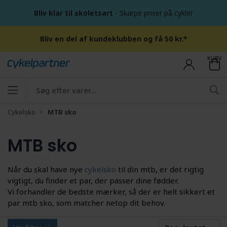
Bliv klar til skoletsart
- Skarpe priser på cykler
Bliv en del af kundeklubben og få 50 kr.*
KURV
Cykelsko
MTB sko
MTB sko
Når du skal have nye
cykelsko
til din mtb, er det rigtig
vigtigt, du finder et par, der passer dine fødder.
Vi forhandler de bedste mærker, så der er helt sikkert et
par mtb sko, som matcher netop dit behov.