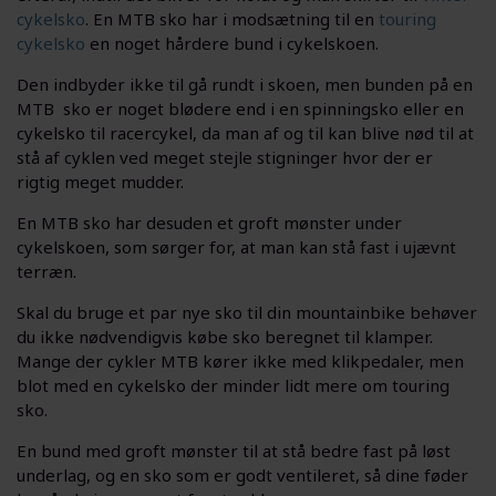
cykelsko
. En MTB sko har i modsætning til en
touring
cykelsko
en noget hårdere bund i cykelskoen.
Den indbyder ikke til gå rundt i skoen, men bunden på en
MTB sko er noget blødere end i en spinningsko eller en
cykelsko til racercykel, da man af og til kan blive nød til at
stå af cyklen ved meget stejle stigninger hvor der er
rigtig meget mudder.
En MTB sko har desuden et groft mønster under
cykelskoen, som sørger for, at man kan stå fast i ujævnt
terræn.
Skal du bruge et par nye sko til din mountainbike behøver
du ikke nødvendigvis købe sko beregnet til klamper.
Mange der cykler MTB kører ikke med klikpedaler, men
blot med en cykelsko der minder lidt mere om touring
sko.
En bund med groft mønster til at stå bedre fast på løst
underlag, og en sko som er godt ventileret, så dine føder