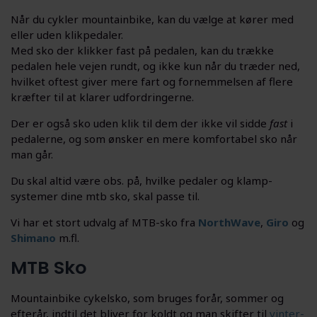
Når du cykler mountainbike, kan du vælge at kører med
eller uden klikpedaler.
Med sko der klikker fast på pedalen, kan du trække
pedalen hele vejen rundt, og ikke kun når du træder ned,
hvilket oftest giver mere fart og fornemmelsen af flere
kræfter til at klarer udfordringerne.
Der er også sko uden klik til dem der ikke vil sidde
fast
i
pedalerne, og som ønsker en mere komfortabel sko når
man går.
Du skal altid være obs. på, hvilke pedaler og klamp-
systemer dine mtb sko, skal passe til.
Vi har et stort udvalg af MTB-sko fra
NorthWave
,
Giro
og
Shimano
m.fl.
MTB Sko
Mountainbike cykelsko, som bruges forår, sommer og
efterår, indtil det bliver for koldt og man skifter til
vinter-