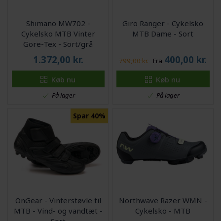
Shimano MW702 -
Giro Ranger - Cykelsko
Cykelsko MTB Vinter
MTB Dame - Sort
Gore-Tex - Sort/grå
1.372,00
kr.
400,00
kr.
799,00 kr.
Fra
Køb nu
Køb nu
På lager
På lager
Spar 40%
OnGear - Vinterstøvle til
Northwave Razer WMN -
MTB - Vind- og vandtæt -
Cykelsko - MTB