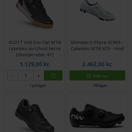
SCOTT Volt Evo Flat MTB
Shimano S-Phyre XC903 -
cykelsko sort/hvid herre
Cykelsko MTB XC9 - Hvid
(Skostørrelse: 47)
1.129,00
kr.
2.463,00
kr.
Køb nu
På lager
1 på lager