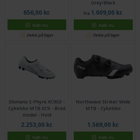
Grey/Black
656,00
kr.
1.009,00
kr.
Fra
Køb nu
Køb nu
Delvis på lager
Delvis på lager
Shimano S-Phyre XC903 -
Northwave Striker Wide
Cykelsko MTB XC9 - Bred
MTB - Cykelsko
model - Hvid
2.253,00
kr.
1.569,00
kr.
Køb nu
Køb nu