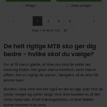
På lager
Delvis på lager
1
2
3
4
Viser 1 til 40 af 134
40
De helt rigtige MTB sko gør dig
bedre - hvilke skal du vælge?
For at få størst glæde, af dine sko skal de sidde tæt
omkring foden. Det giver større komfort, samt større
effekt. Det er vigtigt de passer i længden, så du ikke får
ømme tæer.
Bunden i dine mtb sko har også en del at sige. Især hvis du
cykler meget og cykler langt. Hvis ikke bunden er, af det
rette materiale, til dit træningsbehov, vil dine fødder
kunne komme til at sove.