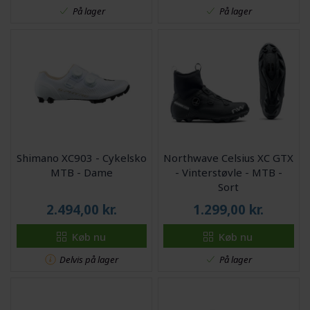
På lager
På lager
Shimano XC903 - Cykelsko
Northwave Celsius XC GTX
MTB - Dame
- Vinterstøvle - MTB -
Sort
2.494,00
kr.
1.299,00
kr.
Køb nu
Køb nu
Delvis på lager
På lager