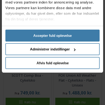
med vores partnere inden for annoncering og analyse.
1.899,00
kr.
385,00
kr.
Vores partnere kan kombinere disse data med andre
Fra
oplysninger, du har givet dem, eller som de har indsamlet
Køb nu
Køb nu
fra din brug af deres tjenester.
Delvis på lager
På lager
Accepter fuld oplevelse
Administrer indstillinger
Afvis fuld oplevelse
SCOTT Comp Boa -
FOX Union All Weather
Cykelsko
Flat - Cykelsko - Flats -
Unisex
749,00
kr.
1.488,00
kr.
Fra
Fra
Køb nu
Køb nu