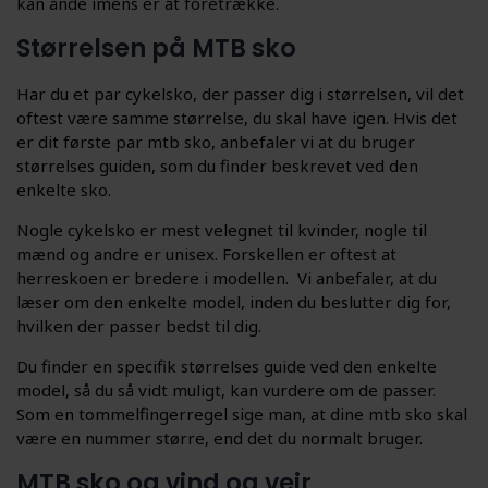
kan ånde imens er at foretrække.
Størrelsen på MTB sko
Har du et par cykelsko, der passer dig i størrelsen, vil det
oftest være samme størrelse, du skal have igen. Hvis det
er dit første par mtb sko, anbefaler vi at du bruger
størrelses guiden, som du finder beskrevet ved den
enkelte sko.
Nogle cykelsko er mest velegnet til kvinder, nogle til
mænd og andre er unisex. Forskellen er oftest at
herreskoen er bredere i modellen. Vi anbefaler, at du
læser om den enkelte model, inden du beslutter dig for,
hvilken der passer bedst til dig.
Du finder en specifik størrelses guide ved den enkelte
model, så du så vidt muligt, kan vurdere om de passer.
Som en tommelfingerregel sige man, at dine mtb sko skal
være en nummer større, end det du normalt bruger.
MTB sko og vind og vejr