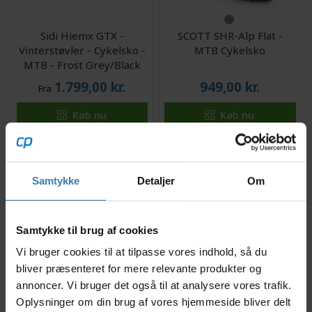
Sidi Hiemx GTX -
SCOTT SHR-Alp Flat -
Vinterstøvler - Cykelsko -
MTB Cykelsko
MTB - Frost Grey/Black
1.799,00
kr.
949,00
kr.
Fra
Køb nu
Køb nu
Delvis på lager
På lager
Samtykke
Detaljer
Om
Samtykke til brug af cookies
Vi bruger cookies til at tilpasse vores indhold, så du
bliver præsenteret for mere relevante produkter og
FOX Union BOA - Cykelsko
AGU M410 - MTB - Velcro
annoncer. Vi bruger det også til at analysere vores trafik.
- MTB
- Sort
Oplysninger om din brug af vores hjemmeside bliver delt