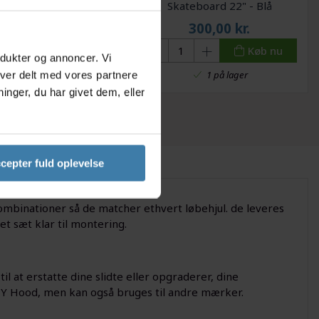
ood Sort/Grå
Skateboard 22" - Blå
209,00
kr.
300,00
kr.
0 kr.
Køb nu
Køb nu
odukter og annoncer. Vi
6 på lager
1 på lager
iver delt med vores partnere
nger, du har givet dem, eller
cepter fuld oplevelse
ekombinationer så de matcher ethvert løbehjul. de leveres
 et sæt klar til montering.
til at erstatte dine slidte eller opgraderer, dine
MY Hood, men kan også bruges til andre mærker.