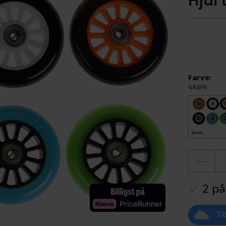
Hjul 
Farve:
GRØN
Grøn
2 på
Ti