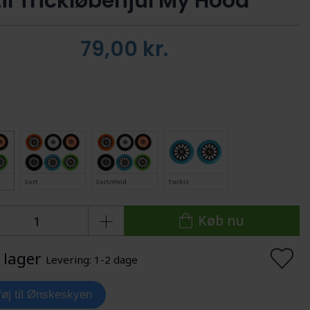
til Trickløbehjul My Hood
79,00
kr.
Sort
Sort/Hvid
Turkis
Køb nu
 lager
Levering: 1-2 dage
lføj til Ønskeskyen