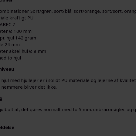
ombinationer Sort/grøn, sort/blå, sort/orange, sort/sort, oran
iale kraftigt PU
 ABEC 7
eter Ø 100 mm
pr. hjul 142 gram
de 24 mm
ter aksel hul Ø 8 mm
ed to hjul
niveau
jul med hjullejer er i solidt PU materiale og lejerne af kvalite
 nemmere bliver det ikke.
g
hjulbolt af, det gøres normalt med to 5 mm. unbraconøgler. og 
ldelse