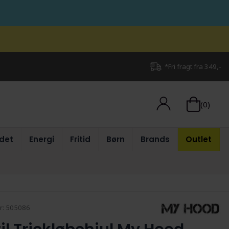
*Fri fragt fra 349,-
(0)
det
Energi
Fritid
Børn
Brands
Outlet
r:
505086