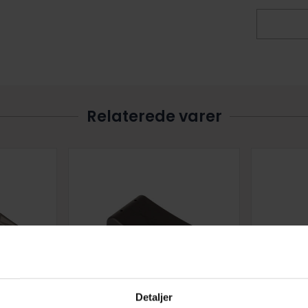
Relaterede varer
Detaljer
ini Ramp
Ramper My Hood Mini Single
Skatebo