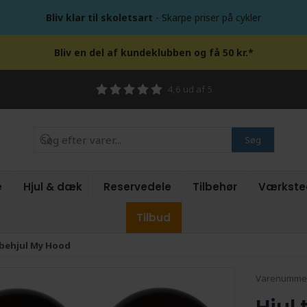
Bliv klar til skoletsart
- Skarpe priser på cykler
Bliv en del af kundeklubben og få 50 kr.*
4,6 ud af 5
Søg
e
Hjul & dæk
Reservedele
Tilbehør
Værkste
Tilbud
løbehjul My Hood
Varenumme