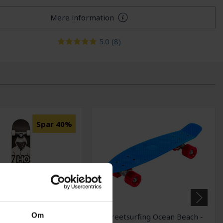
Mere information
5.0
(8)
Spar 40%
Om
ard My Hood ABEC9 -
Streetsurfing Ocean Beach -