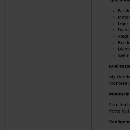
Farvk
Mater
Lejer
Diam
Vægt 
Bred
Diame
Sæt m
Kvalitets
My Hoods h
monterer,
Monterin
Skru din 
flotte hjul.
Vedligeho