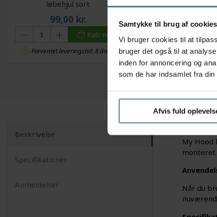
løbehjul sort
Double
99,00
kr.
160,00
kr
Samtykke til brug af cookie
Køb nu
Vi bruger cookies til at tilp
Forventet leveringstid: 8 dage
+10 på lage
bruger det også til at analys
inden for annoncering og ana
som de har indsamlet fra din 
Afvis fuld oplevels
Beskrivelse
My Hood hj
monteret m
Specifikationer
Anvendel
Anmeldelser
Når du bru
nuværende
Specifika