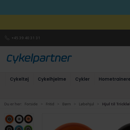
+45 39 40 31 31
Cykeltøj
Cykelhjelme
Cykler
Hometrainer
Du er her:
Forside
Fritid
Børn
Løbehjul
Hjul til Trick