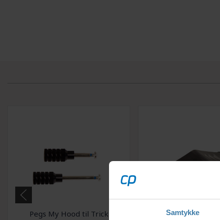
Samtykke
Pegs My Hood til Trick
Ramper My Hood M