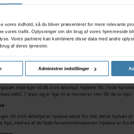
Ramp
H
.
134,00
kr.
349,0
s
Køb nu
Køb nu
asse vores indhold, så du bliver præsenteret for mere relevante pr
r
+10 på lager
ere vores trafik. Oplysninger om din brug af vores hjemmeside bl
lyse. Vores partnere kan kombinere disse data med andre oplysni
brug af deres tjenester.
e
Administrer indstillinger
Ac
ulsæt med lejer til dit trick løbehjul. Hjulene fås i fede farv
ed ABEC 7 lejer, og er lige til at monterer. Her får du to hjul i
se
ger dit trick løbehjul er hjulene udsat for slid, dette hjulsæt er 
 hjul, med en af de fede farvekombinationer. Hjulene er fra 
tioner