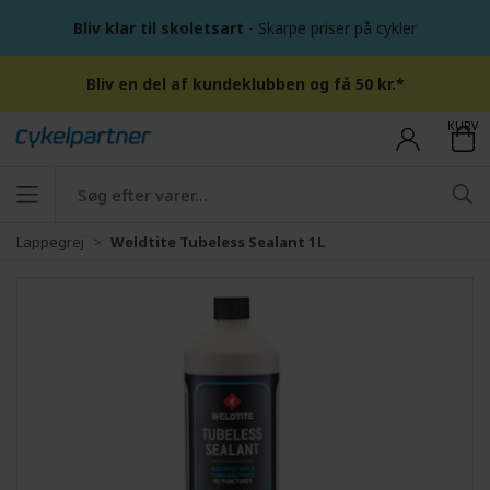
Bliv klar til skoletsart
- Skarpe priser på cykler
Bliv en del af kundeklubben og få 50 kr.*
KURV
Lappegrej
Weldtite Tubeless Sealant 1L