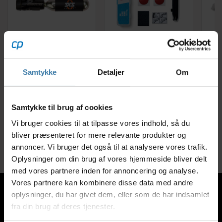
SKS Minipumpe CO2
Weldtite Red Devil -
OnGe
Airbuster - med 16
Self seal
Pum
gram patron
reparationskit med 2
Samtykke
Detaljer
Om
dækjern
169,00
kr.
37,00
kr.
Samtykke til brug af cookies
+10 på lager
+10 på lager
Vi bruger cookies til at tilpasse vores indhold, så du
bliver præsenteret for mere relevante produkter og
annoncer. Vi bruger det også til at analysere vores trafik.
Oplysninger om din brug af vores hjemmeside bliver delt
med vores partnere inden for annoncering og analyse.
Vores partnere kan kombinere disse data med andre
oplysninger, du har givet dem, eller som de har indsamlet
fra din brug af deres tjenester.