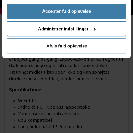
Accepter fuld oplevelse
Administrer indstillinger
Beskrivelse
Specifikationer
Afvis fuld oplevelse
Med dette produkt får du en lappevæske, som klarer
arbejdet gang på gang. Lappevæsken er kun egnet til
dæk uden slange og er utrolig let i anvendelse.
Tætningsmidlet tilstopper ikke og kan sprøjtes
direkte ind via ventilen, når kernen er fjernet.
Specifikationer
Weldtite
Indhold: 1 L. Tubeless lappevæske
Vandbaseret og anti ætsende
Co2 kompatibel
Lang holdbarhed 3-9 måneder