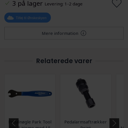
3 på lager
Levering: 1-2 dage
Tilføj til Ønskeskyen
Mere information
Relaterede varer
Pedalnøgle Park Tool
Pedalarmsaftrækker
K
PW-5 Home med 15
Point
Mor