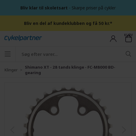
Bliv klar til skoletsart
- Skarpe priser på cykler
Bliv en del af kundeklubben og få 50 kr.*
KURV
Shimano XT - 28 tands klinge - FC-M8000 BD-
Klinger
gearing