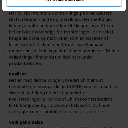
Montering
Når du skal montere denne klinge på kranksættet,
skal du bruge 4 bolte og møtrikker. Der medfølger
ikke nye bolte og møtrikker til klingen, og dette er
heller ikke nødvendigt for monteringen, da du skal
bruge de bolte og møtrikker, som er placeret på
kranksættet. Du kan med fordel læse Shimanos
monteringsvejledning inden klingen monteres. Denne
vejledninger finder du umiddelbart under
produktteksten.
Kvalitet
Det er med denne klinge lykkedes Shimano at
fremstille en letvægt klinge til MTB, som er med til at
sikre et stabilt og effektivt gearskifte.
Kvalitetsklingen er en del af Shimanos næstbedste
MTB komponentgruppe, som kaldes XT. Du finder
oversigten over samtlige
Shimano grupper her.
Vedligeholdelse