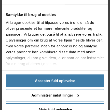
klinge.
Anvendelse
Samtykke til brug af cookies
Klingen er fremstillet til brug på mountainbikes, og
Vi bruger cookies til at tilpasse vores indhold, så du
du skal bruge klingen i kombination med en 38 tands
bliver præsenteret for mere relevante produkter og
klinge, som også passer til det dobbelte FC-M8000
kranksæt. Med 28 tænder og et BCD mål på 64 mm
annoncer. Vi bruger det også til at analysere vores trafik.
skal denne klinge fungere som den lille klinge på
Oplysninger om din brug af vores hjemmeside bliver delt
kranksættet.
med vores partnere inden for annoncering og analyse.
Vores partnere kan kombinere disse data med andre
Specifikationer
oplysninger, du har givet dem, eller som de har indsamlet
Model: Shimano XT klinge med 28 tænder
fra din brug af deres tjenester.
Materiale: Aluminium
BCD mål: 64 mm
Antal tænder: 28
Accepter fuld oplevelse
Antal bolt huller: 4 huller
Passer til Shimano kranksæt typer: FC-M8000
Administrer indstillinger
Anvendes til mountainbikes med 2 klinger
Klingen kan udelukkende anvendes sammen med
en 38 tands klinge
Afvis fuld oplevelse