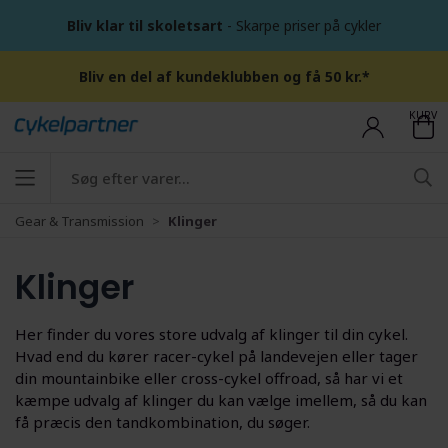
Bliv klar til skoletsart
- Skarpe priser på cykler
Bliv en del af kundeklubben og få 50 kr.*
KURV
Gear & Transmission
Klinger
Klinger
Her finder du vores store udvalg af klinger til din cykel.
Hvad end du kører racer-cykel på landevejen eller tager
din mountainbike eller cross-cykel offroad, så har vi et
kæmpe udvalg af klinger du kan vælge imellem, så du kan
få præcis den tandkombination, du søger.