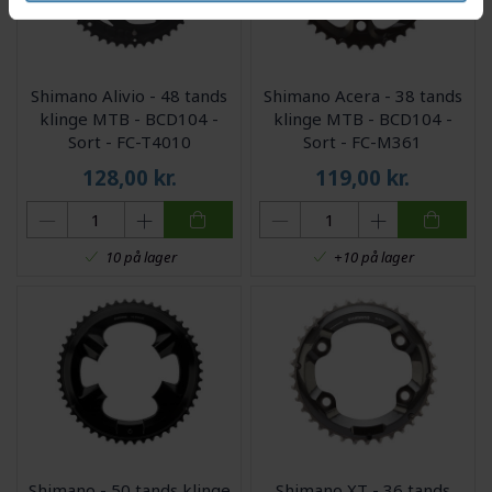
Shimano Alivio - 48 tands
Shimano Acera - 38 tands
klinge MTB - BCD104 -
klinge MTB - BCD104 -
Sort - FC-T4010
Sort - FC-M361
128,00
kr.
119,00
kr.
10 på lager
+10 på lager
Shimano - 50 tands klinge
Shimano XT - 36 tands