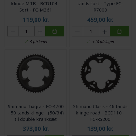
klinge MTB - BCD104 -
tands sort - Type FC-
Sort - FC-M361
R7000
119,00
kr.
459,00
kr.
9 på lager
+10 på lager
Shimano Tiagra - FC-4700
Shimano Claris - 46 tands
- 50 tands klinge - (50/34)
klinge road - BCD110 -
til double kranksæt
FC-RS200
373,00
kr.
139,00
kr.