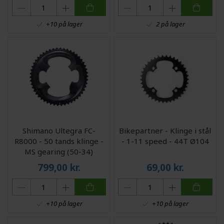
+10 på lager
2 på lager
Shimano Ultegra FC-
Bikepartner - Klinge i stål
R8000 - 50 tands klinge -
- 1-11 speed - 44T Ø104
MS gearing (50-34)
799,00
kr.
69,00
kr.
+10 på lager
+10 på lager