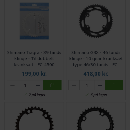
Shimano Tiagra - 39 tands
Shimano GRX - 46 tands
klinge - Til dobbelt
klinge - 10 gear kranksæt
kranksæt - FC-4500
type 46/30 tands - FC-
RX600
199,00
kr.
418,00
kr.
2 på lager
6 på lager