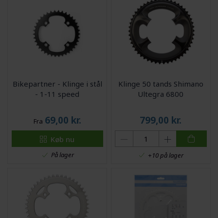
Bikepartner - Klinge i stål
Klinge 50 tands Shimano
- 1-11 speed
Ultegra 6800
69,00
kr.
799,00
kr.
Fra
Køb nu
På lager
+10 på lager