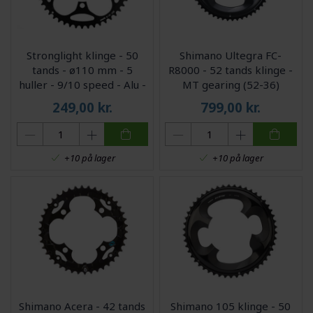
Stronglight klinge - 50
Shimano Ultegra FC-
tands - ø110 mm - 5
R8000 - 52 tands klinge -
huller - 9/10 speed - Alu -
MT gearing (52-36)
Sort
249,00
kr.
799,00
kr.
+10 på lager
+10 på lager
Shimano Acera - 42 tands
Shimano 105 klinge - 50