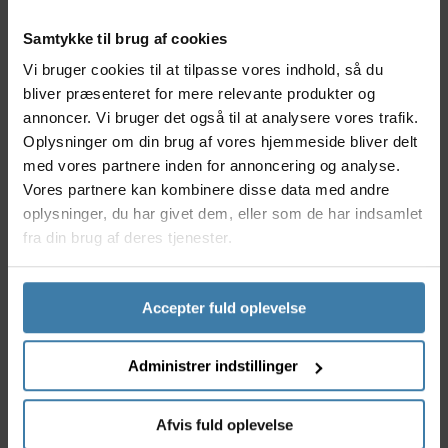
Samtykke til brug af cookies
Vi bruger cookies til at tilpasse vores indhold, så du
bliver præsenteret for mere relevante produkter og
annoncer. Vi bruger det også til at analysere vores trafik.
Oplysninger om din brug af vores hjemmeside bliver delt
med vores partnere inden for annoncering og analyse.
Shimano Alfine - 45 tands
Shimano - 36 tands klinge
Vores partnere kan kombinere disse data med andre
klinge - BCD130 - Sort -
Road - BCD110 - Sort - FC-
oplysninger, du har givet dem, eller som de har indsamlet
FC-S501
RS500
fra din brug af deres tjenester.
259,00
kr.
149,00
kr.
Accepter fuld oplevelse
7 på lager
+10 på lager
Administrer indstillinger
Afvis fuld oplevelse