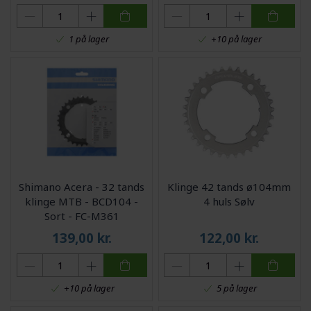
1 på lager
+10 på lager
Shimano Acera - 32 tands
Klinge 42 tands ø104mm
klinge MTB - BCD104 -
4 huls Sølv
Sort - FC-M361
139,00
kr.
122,00
kr.
+10 på lager
5 på lager