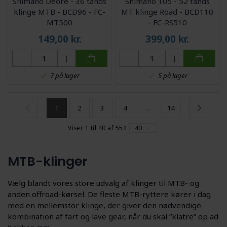
Shimano Deore - 36 tands
Shimano 105 - 52 tands
klinge MTB - BCD96 - FC-
MT klinge Road - BCD110
MT500
- FC-RS510
149,00
kr.
399,00
kr.
7 på lager
5 på lager
1
2
3
4
...
14
Viser 1 til 40 af 554
40
MTB-klinger
Vælg blandt vores store udvalg af klinger til MTB- og
anden offroad-kørsel. De fleste MTB-ryttere kører i dag
med en mellemstor klinge, der giver den nødvendige
kombination af fart og lave gear, når du skal ”klatre” op ad