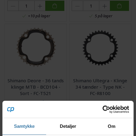
+10 på lager
5 på lager
Shimano Deore - 36 tands
Shimano Ultegra - Klinge
klinge MTB - BCD104 -
34 tænder - Type NK -
Sort - FC-T521
FC-R8100
127,00
kr.
139,00
kr.
1 på lager
4 på lager
Samtykke
Detaljer
Om