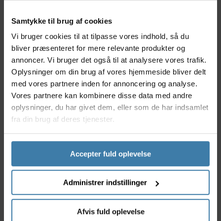
ergonomisk udformning, der gør låsen let at betjene.
Alle låsedele er fremstillet i special hærdet stål. Abus
Samtykke til brug af cookies
8900 Ionus er 85-110 cm, og cykellåsens kæde er 8
Vi bruger cookies til at tilpasse vores indhold, så du
mm. Derudover har Abus udviklet kædelåsen med et
bliver præsenteret for mere relevante produkter og
slidstærkt overtræk. Låsen er varefakta testet.
annoncer. Vi bruger det også til at analysere vores trafik.
Anvendelse
Oplysninger om din brug af vores hjemmeside bliver delt
Abus 8900 Ionus er med sine 85-110 cm velegnet til
med vores partnere inden for annoncering og analyse.
at sikre din cykel, ved at låse den fast til permanente
Vores partnere kan kombinere disse data med andre
genstande som f.eks. gelændere og lygtepæle. Når
oplysninger, du har givet dem, eller som de har indsamlet
låsen ikke er i brug kan den nemt vikles omkring stel
fra din brug af deres tjenester.
eller sadelpind. Det slidstærke overtræk på en 8900
Ionus lås gør at cyklen ikke ridses af låsen.
Specifikationer
Accepter fuld oplevelse
Farve: Sort
Længde: 85-110 cm
Administrer indstillinger
Tykkelse på led: 8 mm
2 nøgler medfølger
Afvis fuld oplevelse
Slidstærkt overtræk