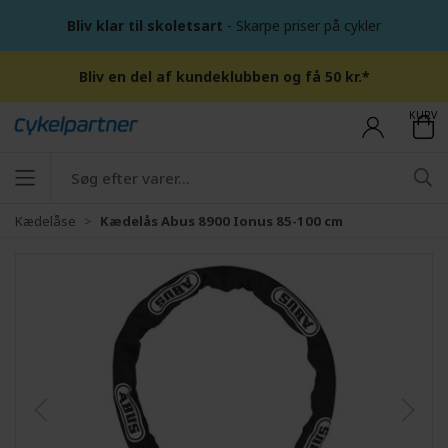
Bliv klar til skoletsart
- Skarpe priser på cykler
Bliv en del af kundeklubben og få 50 kr.*
KURV
Kædelåse
Kædelås Abus 8900 Ionus 85-100 cm