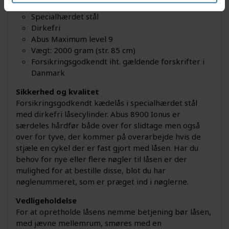
Varefakta kontrolleret (forsikrings godkendt)
Specialhærdet stål
Dirkefri
Abus Maximum level 9
Vægt: 2000 gram (str. 85 cm)
Forsikringsgodkendt iht. gældende forskrifter i
Danmark
Sikkerhed og kvalitet
Forsikringsgodkendt kædelås i specialhærdet stål
med dirkefri låsecylinder. Abus 8900 Ionus er
særdeles hårdfør både over for slidtage men også
over for tyve, der kommer på overarbejde hvis de
stjæle en cykel der er fast gjort med låsen. Har du
behov for nye eller flere nøgler til låsen er der
mulighed for at bestille disse, blot du har
nøglenummeret, som er præget ind i nøglerne.
Vedligeholdelse
For at opretholde låsens nemme betjening bør låsen,
med jævne mellemrum, smøres med en