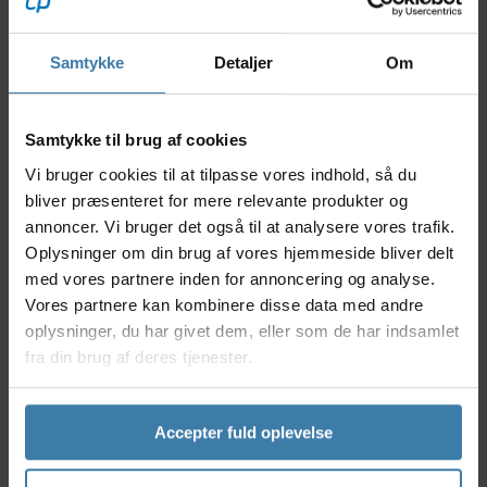
Beskrivelse
Specifikationer
Samtykke
Detaljer
Om
Denne stærke Abus Tresor kædelås med kode er
Samtykke til brug af cookies
lavet i 7mm tykt specialhærdet firkantet stål og med
Vi bruger cookies til at tilpasse vores indhold, så du
kraftigt stofovertræk. Låsen er beregnet som
bliver præsenteret for mere relevante produkter og
supplement til din fastmonterede
annoncer. Vi bruger det også til at analysere vores trafik.
forsikringsgodkendte lås. Det slidstærke overtræk på
Oplysninger om din brug af vores hjemmeside bliver delt
en 1385 Tresor kædelås gør, at cyklen ikke ridses af
låsen.
med vores partnere inden for annoncering og analyse.
Vores partnere kan kombinere disse data med andre
Anvendelse
oplysninger, du har givet dem, eller som de har indsamlet
Abus 1385 Tresor kædelås er beregnet som
fra din brug af deres tjenester.
supplement til din fastmonterede
forsikringsgodkendte lås. Låsen kan både bruges til
at låse din cykel fast til permanente genstande som
Accepter fuld oplevelse
f.eks. gelændere og lygtepæle eller fastlåse forhjulet
til stellet. Når låsen ikke er i brug kan den nemt
vikles omkring stel eller sadelpind. Låsens størrelse