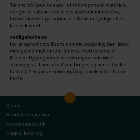
Tallene på låsen er støb i et tokomponent materiale,
der gør at tallene ikke slides ved væk med årene,
faktisk dækker garantien at tallene er synlige i hele
låsens levetid.
Vedligeholdelse
For at opretholde låsens nemme betjening bør låsen,
med jævne mellemrum, smøres med en speciel
låseolie. Hyppigheden af smøring er individuel
afhængig af, hvor ofte låsen bruges og under hvilke
forhold, 2-6 gange smøring årligt burde slå til for de
fleste.
Om os
Handelsbetingelser
Persondatapolitik
Fragt & levering