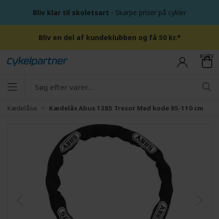
Bliv klar til skoletsart
- Skarpe priser på cykler
Bliv en del af kundeklubben og få 50 kr.*
KURV
Kædelåse
Kædelås Abus 1385 Tresor Med kode 85-110 cm