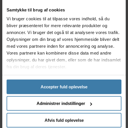
249,00
kr.
99,00
kr.
Samtykke til brug af cookies
Fo
+10 på lager
+10 på lager
Vi bruger cookies til at tilpasse vores indhold, så du
65
bliver præsenteret for mere relevante produkter og
annoncer. Vi bruger det også til at analysere vores trafik.
Oplysninger om din brug af vores hjemmeside bliver delt
med vores partnere inden for annoncering og analyse.
Vores partnere kan kombinere disse data med andre
oplysninger, du har givet dem, eller som de har indsamlet
Beskrivelse
Specifikationer
fra din brug af deres tjenester.
Dette GH-277 geardrop er egnet til brug på Scott
Accepter fuld oplevelse
cykler. Geardroppet er produceret i aluminium og der
medfølger skrue til montering.
Administrer indstillinger
Specifikationer
GH-277
Afvis fuld oplevelse
Passer til cykelmærket Scott