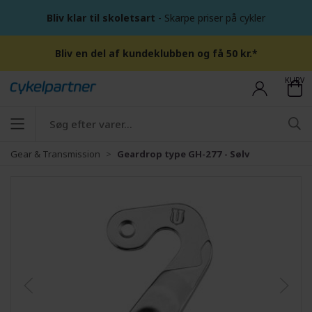
Bliv klar til skoletsart
- Skarpe priser på cykler
Bliv en del af kundeklubben og få 50 kr.*
KURV
Gear & Transmission
Geardrop type GH-277 - Sølv