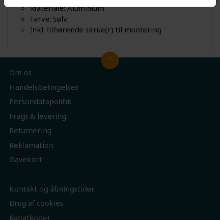
Materiale: Aluminium
Farve: Sølv
Inkl. tilhørende skrue(r) til montering
Om os
Handelsbetingelser
Persondatapolitik
Fragt & levering
Returnering
Reklamation
Gavekort
Kontakt og åbningstider
Brug af cookies
Rabatkoder