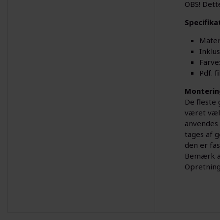
OBS! Dett
Specifika
Mater
Inklus
Farve:
Pdf. 
Monterin
De fleste 
været vælt
anvendes 
tages af g
den er fa
Bemærk at 
Opretning