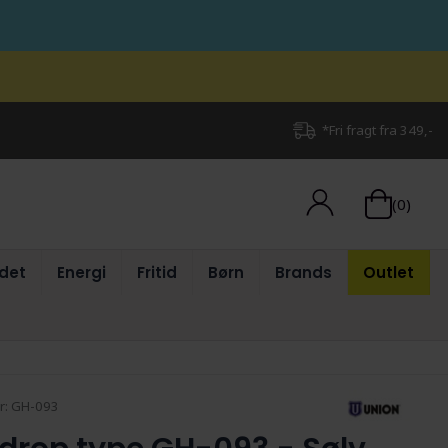
*Fri fragt fra 349,-
(0)
det
Energi
Fritid
Børn
Brands
Outlet
r:
GH-093