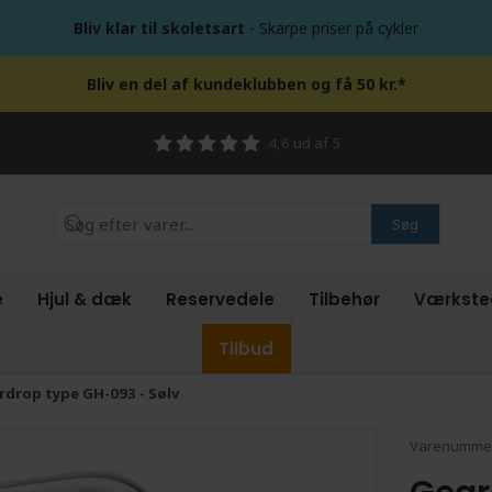
Bliv klar til skoletsart
- Skarpe priser på cykler
Bliv en del af kundeklubben og få 50 kr.*
4,6 ud af 5
Søg
e
Hjul & dæk
Reservedele
Tilbehør
Værkste
Tilbud
rdrop type GH-093 - Sølv
Varenumme