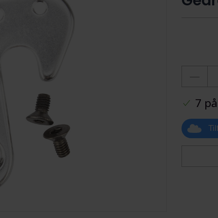
Gear
7 på
Ti