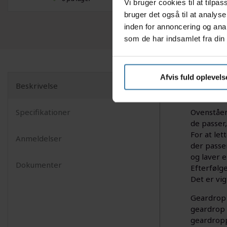
Vi bruger cookies til at tilp
bruger det også til at analys
inden for annoncering og ana
som de har indsamlet fra din 
Afvis fuld oplevels
Beskrivelse
Dette gear
Specifikationer
Ovenståen
de passer
For at let
Anmeldelser
der passer
og laver 
Dokumenter
Efterfølg
Det er vi
Geardrop e
geardrop 
geardropp