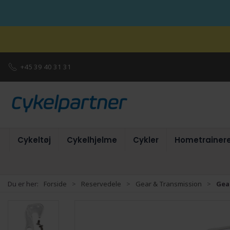
+45 39 40 31 31
Cykeltøj
Cykelhjelme
Cykler
Hometrainer
Du er her:
Forside
Reservedele
Gear & Transmission
Gea