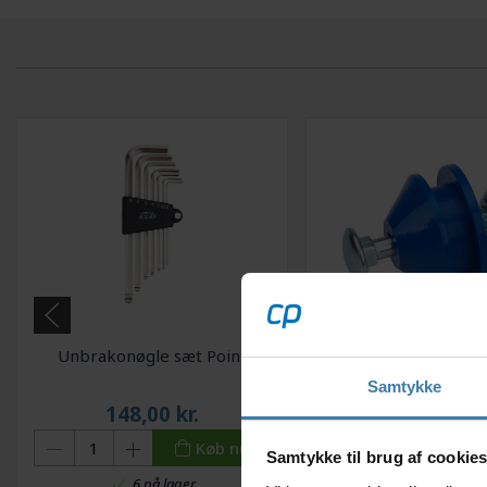
Unbrakonøgle sæt Point
Kædeholder Morga
Samtykke
148,00
kr.
59,00
kr.
Køb nu
Samtykke til brug af cookie
6 på lager
+10 på lage