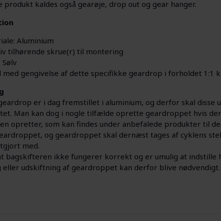
e produkt kaldes også gearøje, drop out og gear hanger.
tion
iale: Aluminium
iv tilhørende skrue(r) til montering
 Sølv
fil med gengivelse af dette specifikke geardrop i forholdet 1:1 
g
geardrop er i dag fremstillet i aluminium, og derfor skal disse ud
et. Man kan dog i nogle tilfælde oprette geardroppet hvis den k
en opretter, som kan findes under anbefalede produkter til de
eardroppet, og geardroppet skal dernæst tages af cyklens stel;
stgjort med.
bagskifteren ikke fungerer korrekt og er umulig at indstille h
 eller udskiftning af geardroppet kan derfor blive nødvendigt.