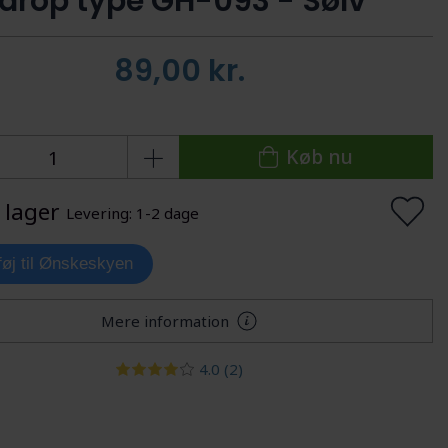
drop type GH-093 - Sølv
89,00
kr.
Køb nu
 lager
Levering: 1-2 dage
lføj til Ønskeskyen
Mere information
4.0
(2)