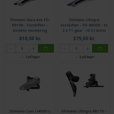
Shimano Dura Ace FD-
Shimano Ultegra
R9100 - Forskifter -
Forskifter - FD-R8000 - til
Direkte montering
2 x 11 gear - til 31,8mm
sadelrør
818,00
kr.
379,00
kr.
1 på lager
5 på lager
Shimano Cues U4000-L
Shimano Ultegra R8170 -