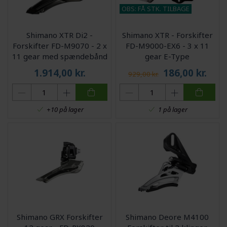
OBS: FÅ STK. TILBAGE
Shimano XTR Di2 -
Shimano XTR - Forskifter
Forskifter FD-M9070 - 2 x
FD-M9000-EX6 - 3 x 11
11 gear med spændebånd
gear E-Type
1.914,00
kr.
186,00
kr.
929,00 kr.
+10 på lager
1 på lager
Shimano GRX Forskifter
Shimano Deore M4100