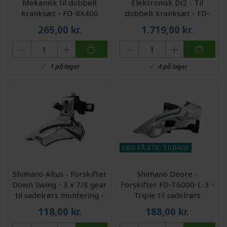
Mekanisk til dobbelt
Elektronisk Di2 - Til
kranksæt - FD-RX400
dobbelt kranksæt - FD-
RX815
265,00
kr.
1.719,00
kr.
1 på lager
4 på lager
OBS: FÅ STK. TILBAGE
Shimano Altus - Forskifter
Shimano Deore -
Down Swing - 3 x 7/8 gear
Forskifter FD-T6000-L-3 -
til sadelrørs montering -
Triple til sadelrørs
63-66
montering
118,00
kr.
188,00
kr.