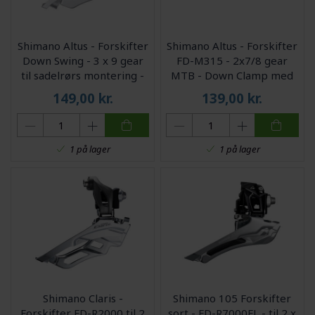
Shimano Altus - Forskifter
Shimano Altus - Forskifter
Down Swing - 3 x 9 gear
FD-M315 - 2x7/8 gear
til sadelrørs montering -
MTB - Down Clamp med
63-66
bånd - 28,6-34,9mm
149,00
kr.
139,00
kr.
1 på lager
1 på lager
Shimano Claris -
Shimano 105 Forskifter
Forskifter FD-R2000 til 2
sort - FD-R7000FL - til 2 x