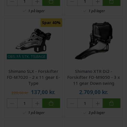
1 på lager
1 på lager
Spar 40%
OBS: FÅ STK. TILBAGE
Shimano SLX - Forskifter
Shimano XTR Di2 -
FD-M7020 - 2 x 11 gear E-
Forskifter FD-M9050 - 3 x
Type
11 gear Down swing
137,00
kr.
2.709,00
kr.
229,00 kr.
1 på lager
3 på lager