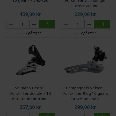
12 gear - FD-RX820
Forskifter til 2 klinger
Direct Mount
459,00
kr.
229,00
kr.
1 på lager
2 på lager
Shimano Deore -
Campagnolo Veloce -
Forskifter double - Til
Forskifter 9 og 10 gears
direkte montering -
braze-on - Sort
M5100-D
257,00
kr.
299,00
kr.