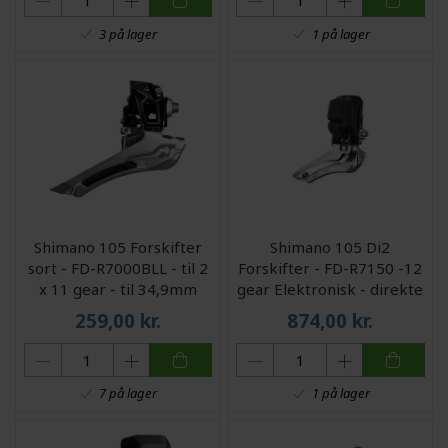
3 på lager
1 på lager
Shimano 105 Forskifter
Shimano 105 Di2
sort - FD-R7000BLL - til 2
Forskifter - FD-R7150 -12
x 11 gear - til 34,9mm
gear Elektronisk - direkte
sadelrør
montering
259,00
kr.
874,00
kr.
7 på lager
1 på lager