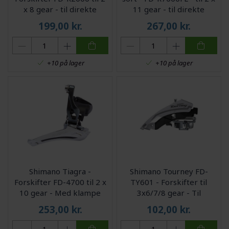
x 8 gear - til direkte
11 gear - til direkte
montering
montering
199,00
kr.
267,00
kr.
+10 på lager
+10 på lager
Shimano Tiagra -
Shimano Tourney FD-
Forskifter FD-4700 til 2 x
TY601 - Forskifter til
10 gear - Med klampe
3x6/7/8 gear - Til
34,9mm
sadelrørs montering 31,8-
253,00
kr.
102,00
kr.
34,9mm - 66-69