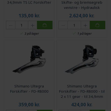
34,9mm TS LC Forskifter
Skifte- og bremsegreb
venstre - Hydraulisk
kaliber og olieslange
135,00
kr.
2.624,00
kr.
3 på lager
1 på lager
Shimano Ultegra
Shimano Ultegra
Forskifter - FD-R8000
Forskifter - FD-R8000 - til
2 x 11 gear - til 34,9mm
sadelrør
359,00
kr.
424,00
kr.