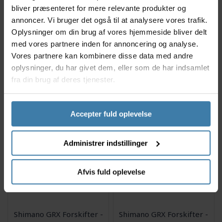
bliver præsenteret for mere relevante produkter og
annoncer. Vi bruger det også til at analysere vores trafik.
Oplysninger om din brug af vores hjemmeside bliver delt
Shimano Tiagra -
Shimano Tiagra -
med vores partnere inden for annoncering og analyse.
Forskifter FD4700 til 2 x
Forskifter FD4703 til 3 x
Vores partnere kan kombinere disse data med andre
10 gear - Til direkte
10 gear - Til direkte
montering
montering
oplysninger, du har givet dem, eller som de har indsamlet
239,00
kr.
229,00
kr.
fra din brug af deres tjenester.
3 på lager
2 på lager
Accepter fuld oplevelse
Administrer indstillinger
Afvis fuld oplevelse
Shimano GRX Forskifter -
Shimano GRX Forskifter -