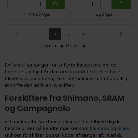
+10 på lager
3 på lager
1
2
3
Viser 1 til 40 af 102
40
En forskifter sørger for at flytte kæden mellem de
forreste tandhjul. Er din forskifter defekt, eller bare
blevet slidt med tiden, så er det heldigvis nemt og billigt
at skifte den ud til en ny skifter.
Forskiftere fra Shimano, SRAM
og Campagnolo
Vi handler altid stort ind og kan derfor tilbyde dig de
bedste priser på kendte mærker som
Shimano
og
Sram
.
Hvilken forskifter du skal købe, afhænger af, hvad du