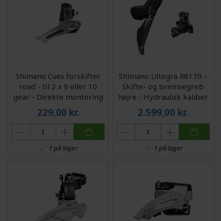
Shimano Cues forskifter
Shimano Ultegra R8170 -
road - til 2 x 9 eller 10
Skifte- og bremsegreb
gear - Direkte montering
højre - Hydraulisk kaliber
- FD-U6030-F
og olieslange
229,00
kr.
2.599,00
kr.
1 på lager
1 på lager