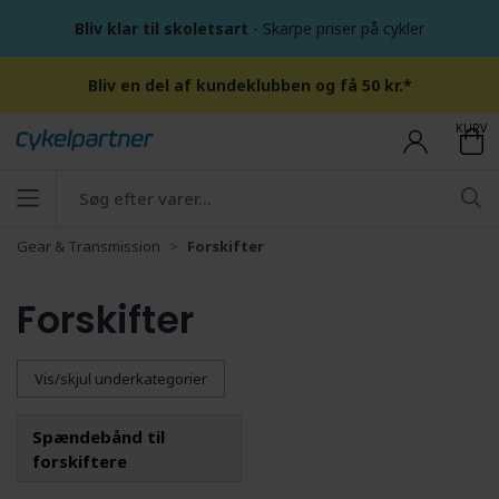
Bliv klar til skoletsart
- Skarpe priser på cykler
Bliv en del af kundeklubben og få 50 kr.*
KURV
Gear & Transmission
Forskifter
Forskifter
Vis/skjul underkategorier
Spændebånd til
forskiftere