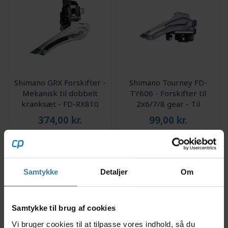
Shimano GRX Forskifter -
Shimano Tourney FD-
Mekanisk til dobbelt
TY606 - Forskifter til
kranksæt - FD-RX810
2x6/7/8 gear - Til
sadelrørs montering 31,8-
374,00
kr.
99,00
kr.
34,9mm - 63-68
5 på lager
4 på lager
Samtykke
Detaljer
Om
Samtykke til brug af cookies
Vi bruger cookies til at tilpasse vores indhold, så du