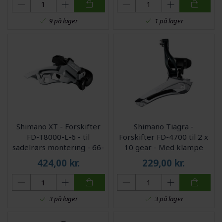
9 på lager
1 på lager
Shimano XT - Forskifter
Shimano Tiagra -
FD-T8000-L-6 - til
Forskifter FD-4700 til 2 x
sadelrørs montering - 66-
10 gear - Med klampe
69
28,6-31,8mm
424,00
kr.
229,00
kr.
3 på lager
3 på lager