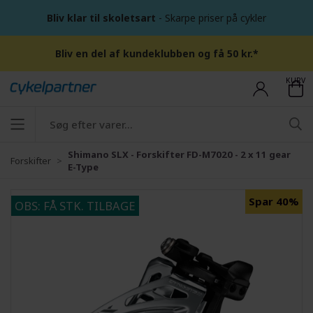
Bliv klar til skoletsart
- Skarpe priser på cykler
Bliv en del af kundeklubben og få 50 kr.*
KURV
Shimano SLX - Forskifter FD-M7020 - 2 x 11 gear
Forskifter
E-Type
Spar 40%
OBS: FÅ STK. TILBAGE