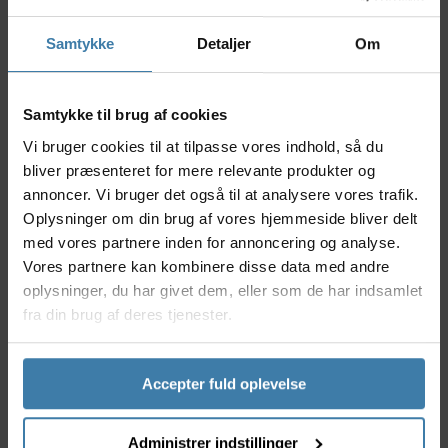
Forskifteren er fremstillet med et Front Pull
kabeltræk, som betyder, at gearwiren trækker fra
Samtykke
Detaljer
Om
"forsiden" på skifteren. Skiftefunktionen er af typen
Side Swing.
Samtykke til brug af cookies
Anvendelse
Denne FD-M7020-E forskifter egner sig til
Vi bruger cookies til at tilpasse vores indhold, så du
mountainbike cykler, som har gearkombinationen 2 x
bliver præsenteret for mere relevante produkter og
11 gear - 2 klinger foran og 11 gears kassette i bag.
annoncer. Vi bruger det også til at analysere vores trafik.
Denne forskifter kan kun fungere hvis den største
Oplysninger om din brug af vores hjemmeside bliver delt
klinge er på højest 38 tænder.
med vores partnere inden for annoncering og analyse.
Specifikationer
Vores partnere kan kombinere disse data med andre
oplysninger, du har givet dem, eller som de har indsamlet
Shimano SLX forskifter type FD-M7020-E
fra din brug af deres tjenester.
Farve: Sort/Sølv
Vægt: 122 gram
Modelår: 2016
Accepter fuld oplevelse
Funktion: 2 x 11 gear
Skiftefunktion: Side Swing
Monteringstype: Til montering på krankboks.
Administrer indstillinger