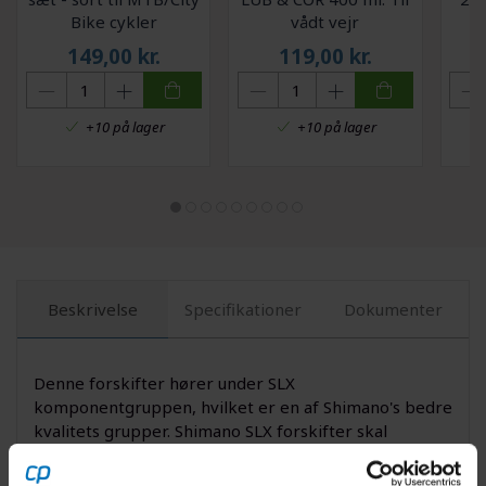
Bike cykler
vådt vejr
149,00
kr.
119,00
kr.
+10 på lager
+10 på lager
Beskrivelse
Specifikationer
Dokumenter
Denne forskifter hører under SLX
komponentgruppen, hvilket er en af Shimano's bedre
kvalitets grupper. Shimano SLX forskifter
skal
monteres på cyklens krankboks. Der medfølger ikke
krankboks beslag med til selve forskifteren.