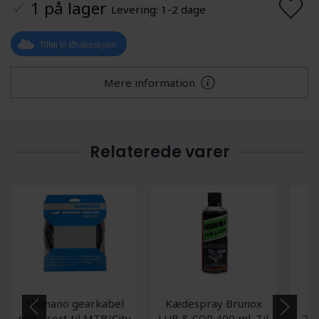
1 på lager
Levering: 1-2 dage
Tilføj til Ønskeskyen
Mere information
Relaterede varer
Shimano gearkabel
Kædespray Brunox
G
sæt - sort til MTB/City
LUB & COR 400 ml. Til
20