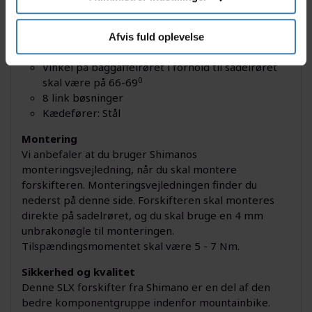
Der medfølger ikke krankboks beslag.
Kædelinje: 48,8 mm
Største klinge foran skal være på max 38 tænder
Afvis fuld oplevelse
Total kapacitet på maksimum 10 tænder
Vinkel på baggaffelrøret i forhold til sadelrøret
0
skal være på 66-69
8 link bøsninger
Kædefører: Stål
Montering
Vi anbefaler at du bruger Shimanos
monteringsvejledning, når du skal montere
forskifteren. Monteringsvejledningen finder du
nederst på denne side. Forskifteren skal monteres
direkte på sadelrøret, og du skal bruge en 4 mm
unbrakonøgle til monteringen.
Tilspændingsmomentet skal være 5 - 7 Nm.
Sikkerhed og kvalitet
Denne SLX forskifter fra Shimano er en del af den
bedre komponentgruppe indenfor mountainbike.