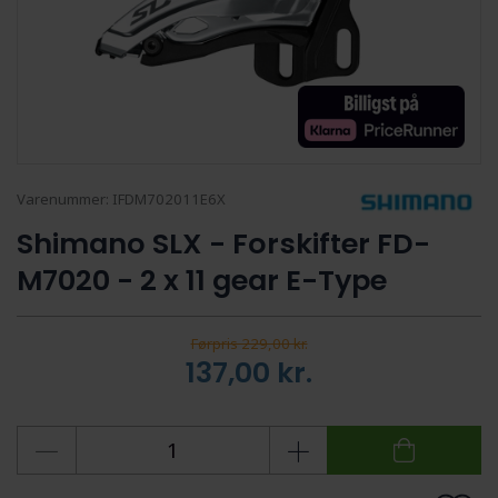
Varenummer:
IFDM702011E6X
Shimano SLX - Forskifter FD-
M7020 - 2 x 11 gear E-Type
Førpris 229,00 kr.
137,00
kr.