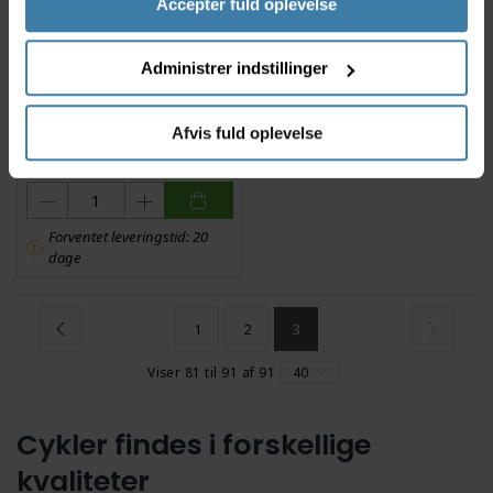
Accepter fuld oplevelse
Administrer indstillinger
Volare Disney Frozen
Trehjulet Cykel - 1-3 år
Afvis fuld oplevelse
216,00
kr.
Forventet leveringstid: 20
dage
1
2
3
Viser 81 til 91 af 91
40
Cykler findes i forskellige
kvaliteter