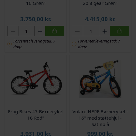
16 Grøn"
20 8 gear Grøn"
3.750,00
kr.
4.415,00
kr.
Forventet leveringstid: 7
Forventet leveringstid: 7
dage
dage
Frog Bikes 47 Børnecykel
Volare NERF Børnecykel -
18 Rød"
16" med støttehjul -
Satinblå
3.931,00
kr.
999,00
kr.