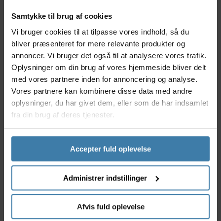
Inspireret af populære Disney Cars figurer
Samtykke til brug af cookies
Solid ramme konstrueret til børn
Støttehjul for øget balance og tryghed
Vi bruger cookies til at tilpasse vores indhold, så du
Nem håndbremse, der passer til små hænder
bliver præsenteret for mere relevante produkter og
Perfekt til børn, der lærer at cykle
annoncer. Vi bruger det også til at analysere vores trafik.
Oplysninger om din brug af vores hjemmeside bliver delt
Anvendelse
Volare Disney Biler Juniorcykel er skabt til unge
med vores partnere inden for annoncering og analyse.
begyndere, som ønsker en sikker og sjov
Vores partnere kan kombinere disse data med andre
introduktion til cykling. Den henvender sig primært til
oplysninger, du har givet dem, eller som de har indsamlet
børn, der lærer at cykle eller allerede elsker at
fra din brug af deres tjenester.
udforske verden på to hjul. Den stabile ramme og
støttehjul støtter barnets balance, så de kan udvikle
deres selvtillid og motoriske færdigheder - samtidig
Accepter fuld oplevelse
med, at Disney Cars-universet vækker glæde og
motivation.
Administrer indstillinger
Derfor skal du vælge Volare Disney Biler
Juniorcykel
Vælg Volare Disney Biler Juniorcykel for at give dit
Afvis fuld oplevelse
barn en tryg og sjov start på cykeleventyret. Cyklen