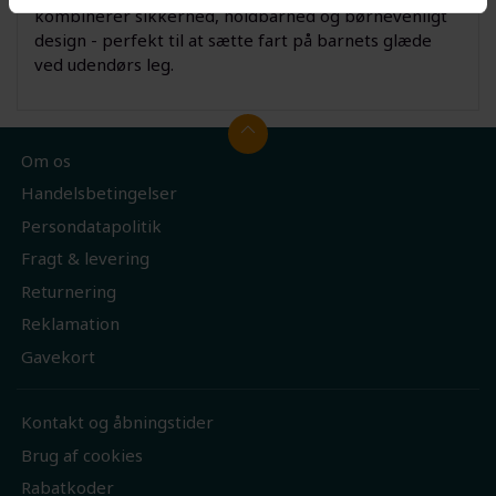
kombinerer sikkerhed, holdbarhed og børnevenligt
design - perfekt til at sætte fart på barnets glæde
ved udendørs leg.
Om os
Handelsbetingelser
Persondatapolitik
Fragt & levering
Returnering
Reklamation
Gavekort
Kontakt og åbningstider
Brug af cookies
Rabatkoder