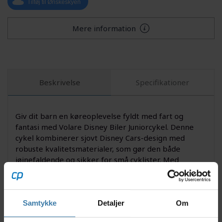
Tilføj til Ønskeskyen
Mere information
Beskrivelse
Specifikationer
Giv dit barn en køreoplevelse fyldt med fart og
fantasi med Volare Disney Biler Juniorcykel. Denne
cykel kombinerer sjovt Disney Cars-design med
robuste kvalitetsmaterialer, som gør den både
iøjnefaldende og sikker for små cyklister. Med
medfølgende støttehjul får barnet ekstra stabilitet,
mens letvægtskonstruktionen og de brugervenlige
håndbremser gør cyklen ideel til de første cykelture.
Samtykke
Detaljer
Om
Nyttige facts