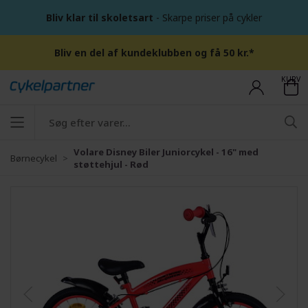
Bliv klar til skoletsart
- Skarpe priser på cykler
Bliv en del af kundeklubben og få 50 kr.*
KURV
Volare Disney Biler Juniorcykel - 16" med
Børnecykel
støttehjul - Rød