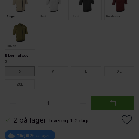
Beige
Hvid
Sort
Bordeaux
Oliven
Størrelse:
S
S
M
L
XL
2XL
2 på lager
Levering: 1-2 dage
Tilføj til Ønskeskyen