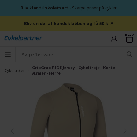
Bliv klar til skoletsart
- Skarpe priser på cykler
Bliv en del af kundeklubben og få 50 kr.*
KURV
GripGrab RIDE Jersey - Cykeltrøje - Korte
Cykeltrøjer
Ærmer - Herre