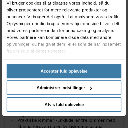
Vi bruger cookies til at tilpasse vores indhold, så du
aerodynamikken uden at gå på kompromis med
bliver præsenteret for mere relevante produkter og
bevægelsesfriheden. En praktisk lynlås i fuld længde
annoncer. Vi bruger det også til at analysere vores trafik.
giver ekstra ventilation, når sveden begynder at
springe, og de bageste lommer har plads til både
Oplysninger om din brug af vores hjemmeside bliver delt
energibarer og mobiltelefon. Det diskrete look med
med vores partnere inden for annoncering og analyse.
rene linjer gør denne jersey perfekt til både
Vores partnere kan kombinere disse data med andre
motionister og mere erfarne cyklister.
oplysninger, du har givet dem, eller som de har indsamlet
fra din brug af deres tjenester.
Nyttige facts
Performance-materialer - Fremstillet af åndbare,
elastiske materialer, der giver komfort og
Accepter fuld oplevelse
præstation
Tætsiddende, men komfortabel pasform
Administrer indstillinger
Solbeskyttelse - Beskytter dig mod skadelige UV-
stråler, idet materialet har en solfaktor på UPF50
YKK-lynlås i fuld længde - Udstyret med en YKK-
Afvis fuld oplevelse
lynlås i fuld længde, som giver dig mulighed for at
regulere luftflowet
Praktiske lommer - Inkluderer tre lommer med
åbning foroven og en lynlåslomme bagpå