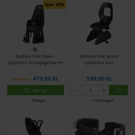
Spar 40%
BoBike One Maxi -
Bobike One Junior
Cykelstol til bagagebærer
cykelstol sort
419,00
kr.
599,00
kr.
699,00 kr.
Køb nu
På lager
+10 på lager