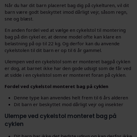
Når du har dit barn placeret bag dig på cykelturen, vil dit
barn være godt beskyttet imod dårligt vejr, såsom regn,
sne og blæst.
En anden fordel ved at vælge en cykelstol til montering
bag på din cykel er, at denne model ofte kan klare en
belastning på op til 22 kg. Og derfor kan du anvende
cykelstolen til dit barn er op til 6 år gammel.
Ulempen ved en cykelstol som er monteret bagpå cyklen
er dog, at barnet ikke har den gode udsigt som de får ved
at sidde i en cykelstol som er monteret foran på cyklen.
Fordel ved cykelstol monteret bag på cyklen
Denne type kan anvendes helt frem til 6 års alderen
Dit barn er beskyttet mod dårligt vejr og insekter
Ulempe ved cykelstol monteret bag på
cyklen
Dit barn har ikke det bedste udsyn og kan derfor ikke