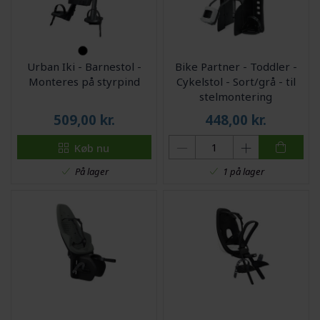
Urban Iki - Barnestol -
Bike Partner - Toddler -
Monteres på styrpind
Cykelstol - Sort/grå - til
stelmontering
509,00
kr.
448,00
kr.
Køb nu
På lager
1 på lager