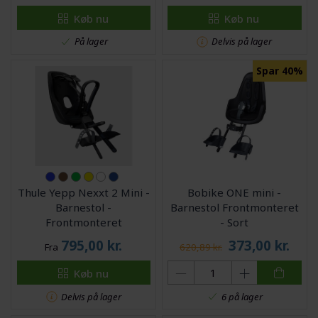
Køb nu
Køb nu
På lager
Delvis på lager
Spar 40%
Thule Yepp Nexxt 2 Mini -
Bobike ONE mini -
Barnestol -
Barnestol Frontmonteret
Frontmonteret
- Sort
795,00
kr.
373,00
kr.
Fra
620,89 kr.
Køb nu
Delvis på lager
6 på lager