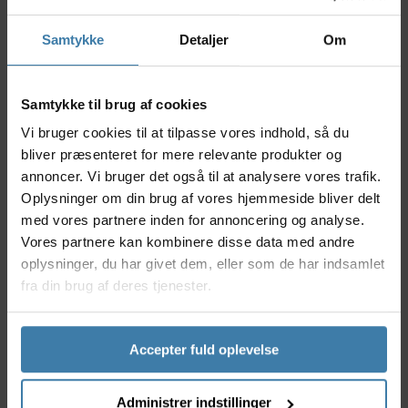
En baby er typisk klar til at blive transporteret rundt i en
cykelstol fra ca. 9 måneders alderen. Dette skal dog
Samtykke
Detaljer
Om
udelukkende ses som en tommelfingerregel, da det altid
vil være din babys udvikling der er afgørende for, hvornår
det er klar til at sidde i en cykelstol. Det vigtigste er, at din
Samtykke til brug af cookies
baby har opbygget en muskulatur som gør det muligt at
sidde oprejst ved egen hjælp, uden støtte fra en voksen.
Vi bruger cookies til at tilpasse vores indhold, så du
bliver præsenteret for mere relevante produkter og
For at øge din babys komfort bør du vælge en af de
annoncer. Vi bruger det også til at analysere vores trafik.
mindre cykelstole.
Oplysninger om din brug af vores hjemmeside bliver delt
med vores partnere inden for annoncering og analyse.
Vores partnere kan kombinere disse data med andre
oplysninger, du har givet dem, eller som de har indsamlet
fra din brug af deres tjenester.
Accepter fuld oplevelse
Administrer indstillinger