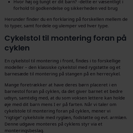
Hvor høj og tungt er dit barn? -dette er væsentligt i
forhold til godkendelse og sikkerheden ved brug
Herunder finder du en forklaring på forskellen mellem de
to typer, samt fordele og ulemper ved hver type.
Cykelstol til montering foran på
cyklen
En cykelstol til montering i front, findes i to forskellige
modeller – den klassiske cykelstol med rygstøtte og et
barnesæde til montering på stangen på en herrecykel.
Mange foretrækker at have deres børn placeret i en
barnestol foran på cyklen, da det giver barnet et bedre
udsyn, samtidig med, at du som voksen lettere kan holde
øje med dit barn mens I er på farten. Når vi taler om
cykelstole til montering foran på cyklen, mener vi
”rigtige” cykelstole med ryglæn, fodstøtte og evt. armlæn.
Denne udgave monteres på cyklens styr via et
monteringsbeslag.