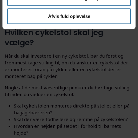
Afvis fuld oplevelse
Hvilken cykelstol skal jeg
vælge?
Når du skal investere i en ny cykelstol, bør du først og
fremmest tage stilling til, om du ønsker en cykelstol der
er monteret foran på cyklen eller en cykelstol der er
monteret bag på cyklen.
Nogle af de mest væsentlige punkter du bør tage stilling
til inden du vælger en cykelstol:
Skal cykelstolen monteres direkte på stellet eller på
bagagebæreren?
Skal der være fodhvilere og remme på cykelstolen?
Hvordan er højden på sædet i forhold til barnets
højde?