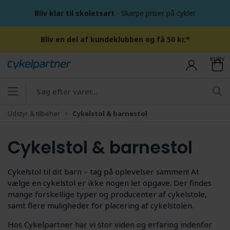
Bliv klar til skoletsart
- Skarpe priser på cykler
Bliv en del af kundeklubben og få 50 kr.*
KURV
Udstyr & tilbehør
Cykelstol & barnestol
Cykelstol & barnestol
Cykelstol til dit barn – tag på oplevelser sammen! At
vælge en cykelstol er ikke nogen let opgave. Der findes
mange forskellige typer og producenter af cykelstole,
samt flere muligheder for placering af cykelstolen.
Hos Cykelpartner har vi stor viden og erfaring indenfor