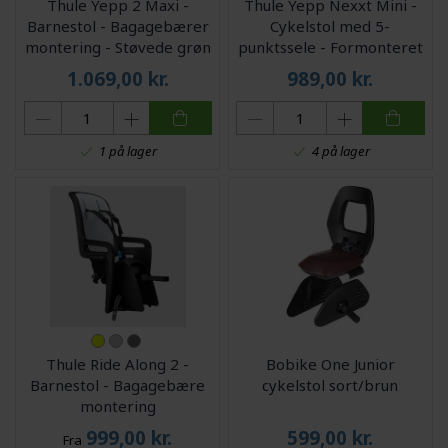
Thule Yepp 2 Maxi -
Thule Yepp Nexxt Mini -
Barnestol - Bagagebærer
Cykelstol med 5-
montering - Støvede grøn
punktssele - Formonteret
- Sort/hvid
1.069,00
kr.
989,00
kr.
1 på lager
4 på lager
Thule Ride Along 2 -
Bobike One Junior
Barnestol - Bagagebære
cykelstol sort/brun
montering
999,00
kr.
599,00
kr.
Fra