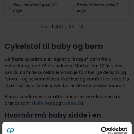
Forventet leveringstid: 14
Forventet leveringstid: 7
dage
dage
Viser 1 til 26 af 26
40
Cykelstol til baby og børn
De fleste cykelstole er egnet til brug af børn fra 9
måneder og op til 6 års alderen. Modsat for 10 år siden,
kan du nu finde cykelstole i mange forskellige designs og
farver - og selvom både sikkerhed og komfort er i top fra
start, har du ofte mulighed for at tilkøbe ekstra komfort
Blandt kundernes favoritter finder du cykelstolene fra
brands som
Thule Yepp
og
Urban Iki
.
Hvornår må baby sidde i en
cykelstol?