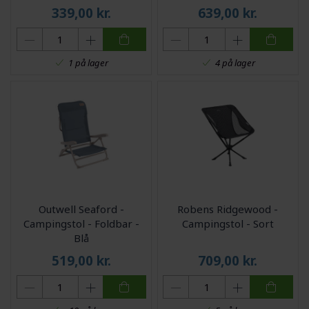
339,00
kr.
639,00
kr.
1 på lager
4 på lager
Outwell Seaford -
Robens Ridgewood -
Campingstol - Foldbar -
Campingstol - Sort
Blå
519,00
kr.
709,00
kr.