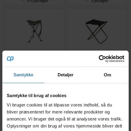
+10 på lager
5 på lager
Easy Camp Elm - Foldbar
Robens Discover -
Stol - Grøn
Campingstol - Sort/Grøn
Samtykke
Detaljer
Om
59,00
kr.
149,00
kr.
Samtykke til brug af cookies
Vi bruger cookies til at tilpasse vores indhold, så du
2 på lager
4 på lager
bliver præsenteret for mere relevante produkter og
annoncer. Vi bruger det også til at analysere vores trafik.
Oplysninger om din brug af vores hjemmeside bliver delt