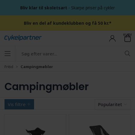
Bliv klar til skoletsart
- Skarpe priser på cykler
Bliv en del af kundeklubben og få 50 kr.*
KURV
Fritid
Campingmøbler
Campingmøbler
Vis filtre
Popularitet