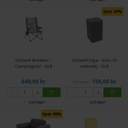
Spar 20%
Outwell Breaker -
Outwell Caya - Kurv til
Campingstol - Grå
vasketøj - Grå
649,00
kr.
156,00
kr.
195,00 kr.
3 på lager
3 på lager
Spar 40%