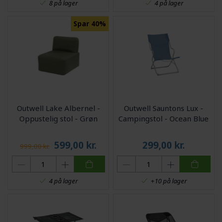
8 på lager
4 på lager
Spar 40%
Outwell Lake Albernel -
Outwell Sauntons Lux -
Oppustelig stol - Grøn
Campingstol - Ocean Blue
599,00
kr.
299,00
kr.
999,00 kr.
4 på lager
+10 på lager