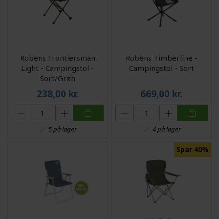
Robens Frontiersman
Robens Timberline -
Light - Campingstol -
Campingstol - Sort
Sort/Grøn
238,00
kr.
669,00
kr.
5 på lager
4 på lager
Spar 40%