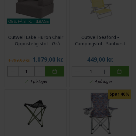
OBS: FÅ STK. TILBAGE
Outwell Lake Huron Chair
Outwell Seaford -
- Oppustelig stol - Grå
Campingstol - Sunburst
1.079,00
kr.
449,00
kr.
1.799,00 kr.
1 på lager
4 på lager
Spar 40%