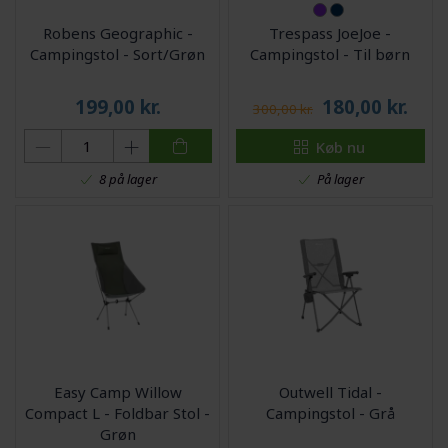
Robens Geographic -
Trespass JoeJoe -
Campingstol - Sort/Grøn
Campingstol - Til børn
199,00
kr.
180,00
kr.
300,00 kr.
Køb nu
På lager
8 på lager
Easy Camp Willow
Outwell Tidal -
Compact L - Foldbar Stol -
Campingstol - Grå
Grøn