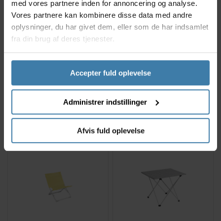
med vores partnere inden for annoncering og analyse.
Vores partnere kan kombinere disse data med andre
oplysninger, du har givet dem, eller som de har indsamlet
fra din brug af deres tjenester.
Robens Pathfinder Light -
Robens Geographic High -
Campingstol - Sort/Grøn
Campingstol - Sort/Grøn
Accepter fuld oplevelse
505,00
kr.
180,00
kr.
Administrer indstillinger
Afvis fuld oplevelse
2 på lager
+10 på lager