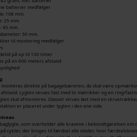
 82 gram, inkl. batterier
ine batterier medfølger
e: 108 mm.
: 25 mm.
: 45 mm.
diameter: 50 mm.
kker til montering medfølger
ys
etid på op til 100 timer
es på en 600 meters afstand
synlighed
g
 monteres direkte på bagagebæreren, du skal være opmærkso
 afstand. Lygten skrues fast med to møtrikker og en ring/fastnø
gten skal afmonteres. Glasset skrues løst med en skruetrækker T
takten er placeret under lygten i den ene side.
niveau
 baglygte, som overholder alle kravene i bekendtgørelsen om c
å cykler, der bruges til færdsel alle steder, hvor færdselslov