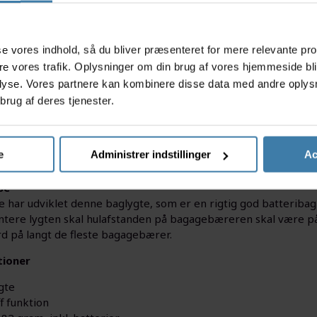
s
asse vores indhold, så du bliver præsenteret for mere relevante pr
ere vores trafik. Oplysninger om din brug af vores hjemmeside bl
lyse. Vores partnere kan kombinere disse data med andre oplysni
brug af deres tjenester.
rt baglygte har en brændetid på op til 100 timer. Du får en l
ighed, hvilket giver dig en imponerende synlighed på cyklen.
e
Administrer indstillinger
Ac
dtager den, er der to AAA Alkaline batterier monteret i den.
se
 har udviklet denne baglygte, som er en rigtig god batteribagly
ntere lygten skal hulafstanden på bagagebæreren skal være på
rd på langt de fleste bagagebærer.
tioner
gte
f funktion