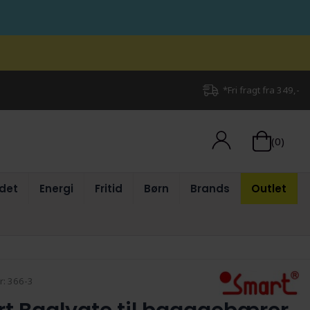
*Fri fragt fra 349,-
(0)
det
Energi
Fritid
Børn
Brands
Outlet
r:
366-3