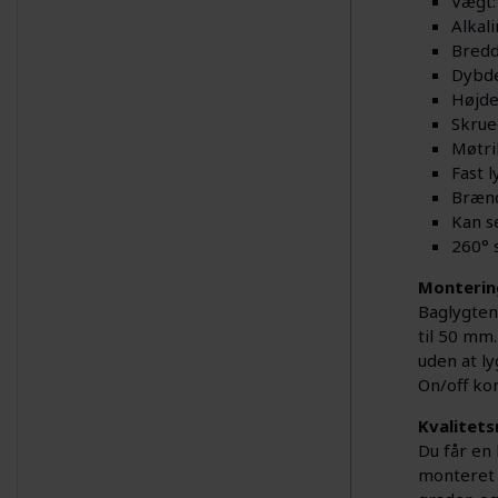
Vægt:
Alkal
Bredd
Dybde
Højde
Skrue
Møtri
Fast l
Brænd
Kan s
260° 
Monterin
Baglygten
til 50 mm.
uden at ly
On/off kon
Kvalitets
Du får en
monteret p