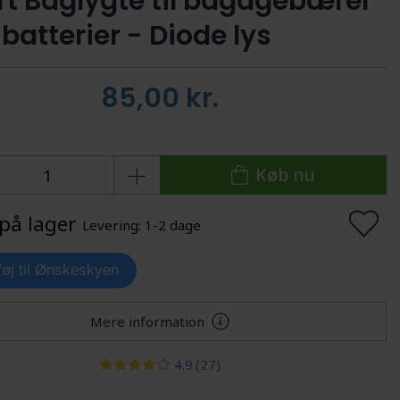
t Baglygte til bagagebærer
batterier - Diode lys
85,00
kr.
Køb nu
på lager
Levering: 1-2 dage
lføj til Ønskeskyen
Mere information
4.9
(27)