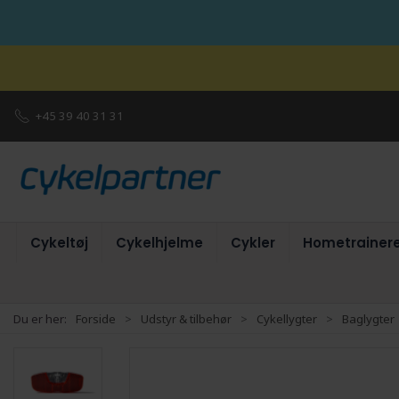
+45 39 40 31 31
Cykeltøj
Cykelhjelme
Cykler
Hometrainer
Du er her:
Forside
Udstyr & tilbehør
Cykellygter
Baglygter