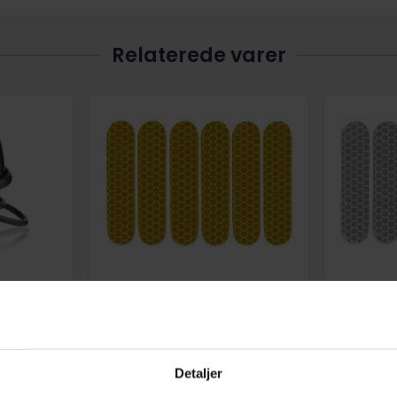
Relaterede varer
 bell sort
Refleks ark med 6 stk. Gul
Refleks
29,00
kr.
Køb nu
Køb nu
Detaljer
Forve
id: 10 dage
+10 på lager