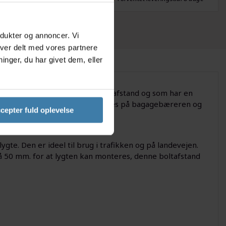
odukter og annoncer. Vi
iver delt med vores partnere
nger, du har givet dem, eller
ygte, der kan ses på 600 meters afstand og som har en
 Baglygten fra Smart skal monteres på bagagebæreren og
cepter fuld oplevelse
gte. Den er ideel til brug i trafikken og på landevejen.
 50 mm. for at lygten kan monteres, denne boltafstand