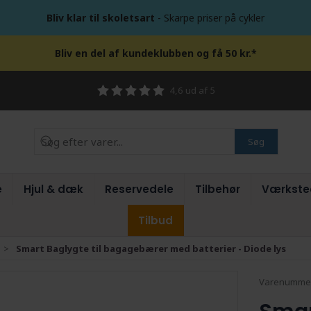
Bliv klar til skoletsart
- Skarpe priser på cykler
Bliv en del af kundeklubben og få 50 kr.*
4,6 ud af 5
Søg
e
Hjul & dæk
Reservedele
Tilbehør
Værkste
Tilbud
Smart Baglygte til bagagebærer med batterier - Diode lys
Varenumme