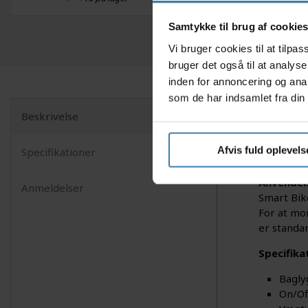
Samtykke til brug af cookie
Vi bruger cookies til at tilp
bruger det også til at analys
inden for annoncering og ana
som de har indsamlet fra din 
Beskrivelse
Denne Sma
260° synl
Afvis fuld oplevels
Specifikationer
når du mo
Anvendel
Anmeldelser
Smart Bike
For at mo
er standa
Specifika
Bagly
On/Of