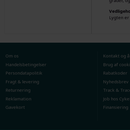
grader, og
Vedligeho
Lygten er
Om os
Kontakt og å
Handelsbetingelser
Brug af cook
Persondatapolitik
Rabatkoder
Fragt & levering
Nyhedsbrev
Returnering
Track & Trac
Reklamation
Job hos Cyke
Gavekort
Finansiering