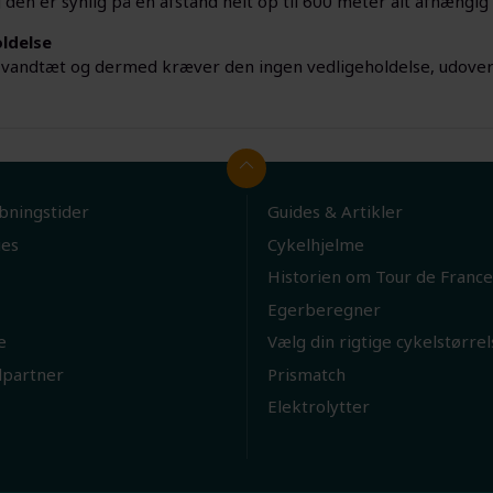
 den er synlig på en afstand helt op til 600 meter alt afhængig 
ldelse
 vandtæt og dermed kræver den ingen vedligeholdelse, udover
bningstider
Guides & Artikler
ies
Cykelhjelme
Historien om Tour de France
Egerberegner
e
Vælg din rigtige cykelstørrel
lpartner
Prismatch
Elektrolytter