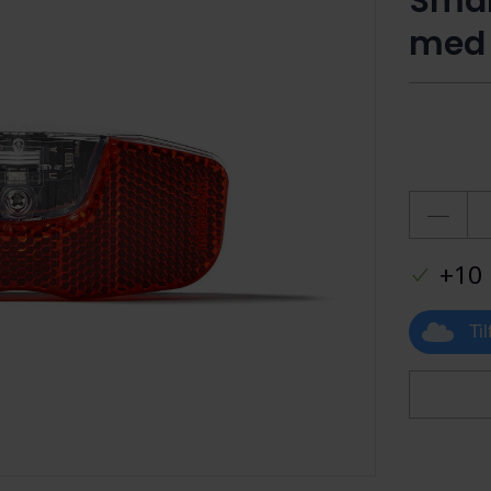
Smar
med 
+10 
Ti