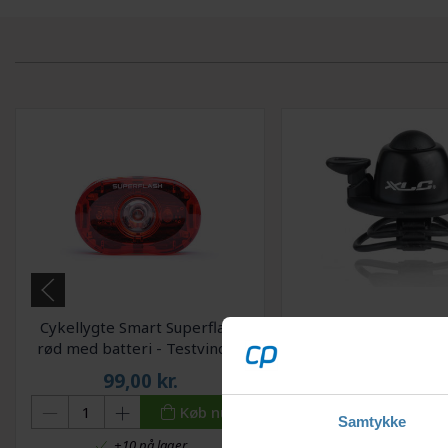
Cykellygte Smart Superflash
Ringeklokke XLC mini
rød med batteri - Testvinder
99,00
kr.
50,00
kr.
Køb nu
Samtykke
+10 på lager
Forventet leveringst