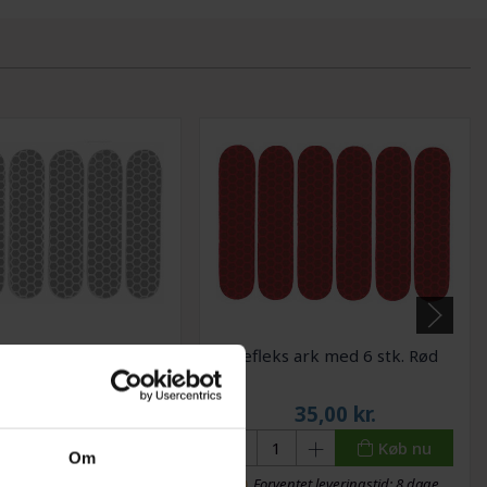
 ark med 6 stk. Hvid
Refleks ark med 6 stk. Rød
29,00
kr.
35,00
kr.
Køb nu
Se mere
Om
ntet på lager 07-09-2026
Forventet leveringstid: 8 dage