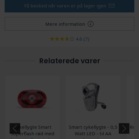
Få besked når varen er på lager igen
Mere information
4.6
(7)
Relaterede varer
Cykellygte Smart
Smart cykellygte - 0,5
Rin
Superflash rød med
Watt LED - til AA