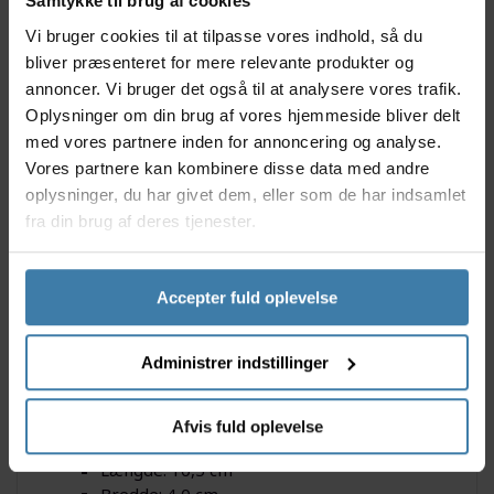
Samtykke til brug af cookies
cm tyk, hvilket giver baglygten et kompakt design.
De nødvendige AAA batterier medfølger til denne
Vi bruger cookies til at tilpasse vores indhold, så du
Plateo baglygte.
bliver præsenteret for mere relevante produkter og
annoncer. Vi bruger det også til at analysere vores trafik.
Anvendelse
Oplysninger om din brug af vores hjemmeside bliver delt
Spanninga baglygten er anvendelig til dig, der har
med vores partnere inden for annoncering og analyse.
brug for en simpel baglygte, som lyser med konstant
Vores partnere kan kombinere disse data med andre
lys. Lygten skal monteres på bagagebæreren, og er
anvendelig at bruge i byen og på landevejen.
oplysninger, du har givet dem, eller som de har indsamlet
fra din brug af deres tjenester.
Specifikationer
1 diode
Accepter fuld oplevelse
Vægt: 64 gram
2 stk. AAA batterier medfølger
Montering på bagagebærer med en hulafstand
Administrer indstillinger
på 50 eller 80 mm.
Lygten lyser med konstant lys.
Brændetid: 70 timer
Afvis fuld oplevelse
Størrelse
Længde: 10,5 cm