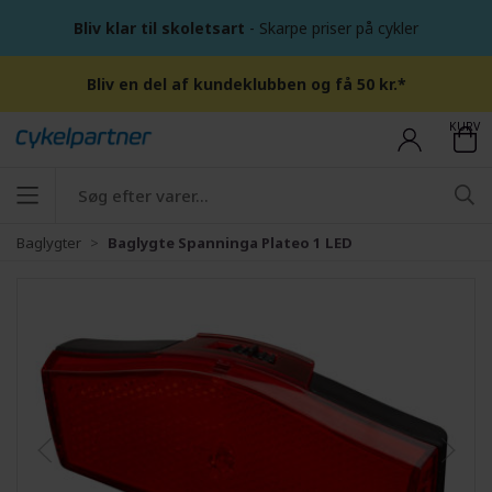
Bliv klar til skoletsart
- Skarpe priser på cykler
Bliv en del af kundeklubben og få 50 kr.*
KURV
Baglygter
Baglygte Spanninga Plateo 1 LED