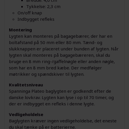
Bredde: 4,0 cm
Tykkelse: 2,3 cm
On/off knap
Indbygget refleks
Montering
Lygten kan monteres på bagagebærer, der har en
boltafstand på 50 mm eller 80 mm. Tænd- og
slukknappen er placeret under bunden af lygten. Når
lygten skal monteres på bagagebæreren, skal du
bruge en 8 mm ring-/gaffelnøgle eller anden nøgle,
som har en 8 mm bred kæbe. Der medfølger
møtrikker og spændskiver til lygten.
Kvalitetsniveau
Spanninga Plateo baglygten er godkendt efter de
danske lovkrav. Lygten kan lyse i op til 70 timer, og
der er indbygget en refleks i denne lygte.
Vedligeholdelse
Baglygten kræver ingen vedligeholdelse, det eneste
du skal tænke på er batterierne.