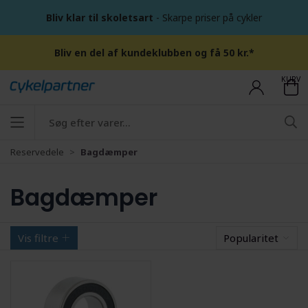
Bliv klar til skoletsart
- Skarpe priser på cykler
Bliv en del af kundeklubben og få 50 kr.*
KURV
Reservedele
Bagdæmper
Bagdæmper
Vis filtre
Popularitet