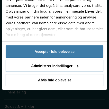
Persondatapolitik
annoncer. Vi bruger det også til at analysere vores trafik.
Oplysninger om din brug af vores hjemmeside bliver delt
Fragt & levering
med vores partnere inden for annoncering og analyse.
Returnering
Vores partnere kan kombinere disse data med andre
Reklamation
oplysninger, du har givet dem, eller som de har indsamlet
Gavekort
fra din brug af deres tjenester.
Kontakt og åbningstider
Accepter fuld oplevelse
Brug af cookies
Rabatkoder
Administrer indstillinger
Nyhedsbrev
Track & Trace
Afvis fuld oplevelse
Job hos Cykelpartner
Finansiering
Guides & Artikler