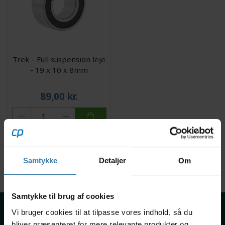
Trek - Full suspension leje
- 19 x 10 x 8mm
89,00
kr.
1 på lager
Viser 1 til 1 af 1
40
Samtykke
Detaljer
Om
Samtykke til brug af cookies
Om os
Vi bruger cookies til at tilpasse vores indhold, så du
Handelsbetingelser
bliver præsenteret for mere relevante produkter og