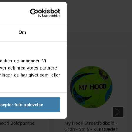
Om
odukter og annoncer. Vi
iver delt med vores partnere
nger, du har givet dem, eller
cepter fuld oplevelse
Hood Boldpumpe
My Hood Streetfodbold -
Grøn - Str. 5 - Kunstlæder