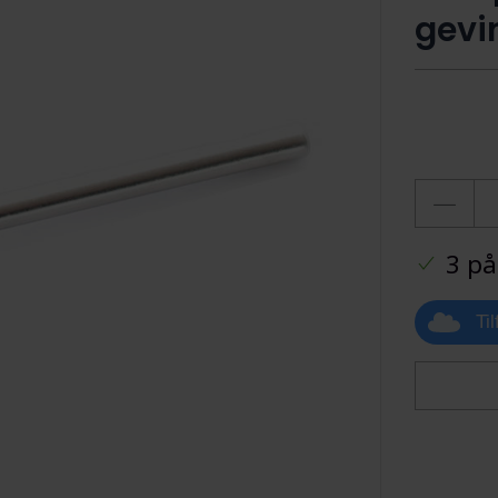
gevi
3 på
Ti