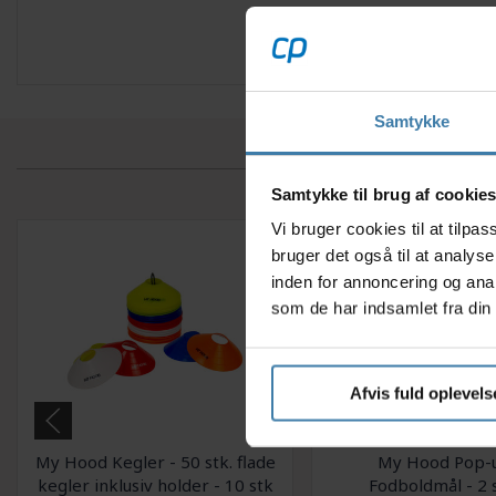
Samtykke
Samtykke til brug af cookie
Vi bruger cookies til at tilp
bruger det også til at analys
inden for annoncering og ana
som de har indsamlet fra din 
Afvis fuld oplevels
My Hood Kegler - 50 stk. flade
My Hood Pop-u
kegler inklusiv holder - 10 stk
Fodboldmål - 2 s