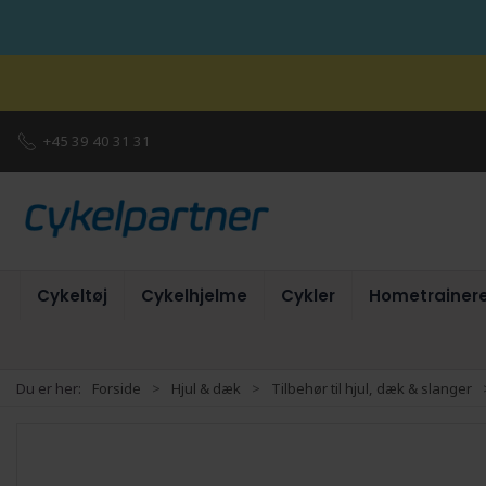
+45 39 40 31 31
Cykeltøj
Cykelhjelme
Cykler
Hometrainer
Du er her:
Forside
Hjul & dæk
Tilbehør til hjul, dæk & slanger