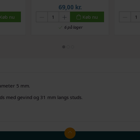
m
.
69,00
kr.
Køb nu
Køb nu
6 på lager
ameter 5 mm.
s med gevind og 31 mm langs studs.