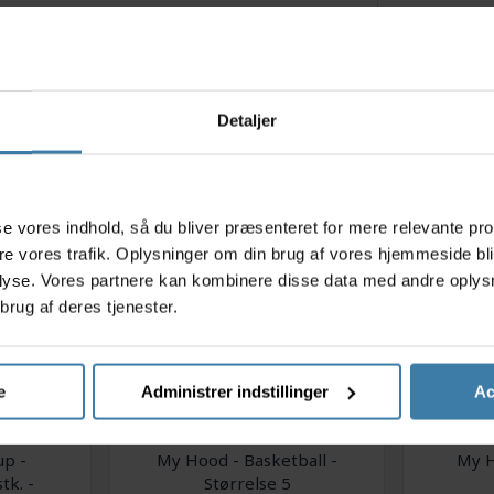
Detaljer
Relaterede varer
s
asse vores indhold, så du bliver præsenteret for mere relevante pr
ere vores trafik. Oplysninger om din brug af vores hjemmeside bl
lyse. Vores partnere kan kombinere disse data med andre oplysni
brug af deres tjenester.
e
Administrer indstillinger
Ac
p -
My Hood - Basketball -
My 
tk. -
Størrelse 5