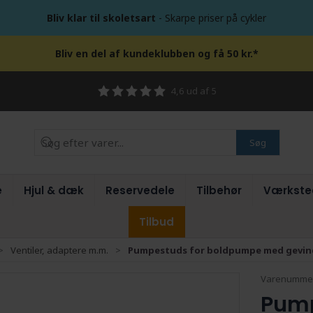
Bliv klar til skoletsart
- Skarpe priser på cykler
Bliv en del af kundeklubben og få 50 kr.*
4,6 ud af 5
Søg
e
Hjul & dæk
Reservedele
Tilbehør
Værkste
Tilbud
Ventiler, adaptere m.m.
Pumpestuds for boldpumpe med gevin
Varenumme
Pump