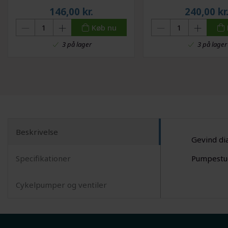
af hver farve
120x80x80c
146,00
kr.
240,00
kr
Køb nu
3 på lager
3 på lager
Beskrivelse
Gevind di
Specifikationer
Pumpestud
Cykelpumper og ventiler