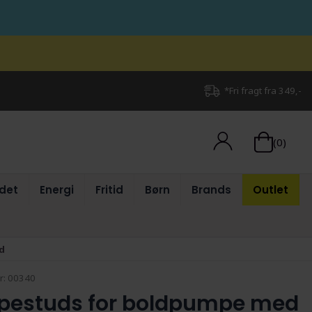
*Fri fragt fra 349,-
(0)
det
Energi
Fritid
Børn
Brands
Outlet
d
r:
00340
estuds for boldpumpe med