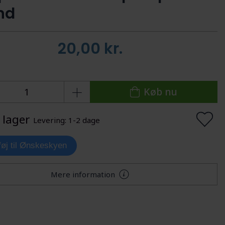
nd
20,00
kr.
Køb nu
 lager
Levering: 1-2 dage
lføj til Ønskeskyen
Mere information