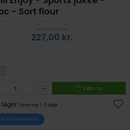
li Enjoy - Sports jakke -
oc - Sort flour
Førpris 379,00 kr.
227,00
kr.
:
Køb nu
 lager
Levering: 1-2 dage
lføj til Ønskeskyen