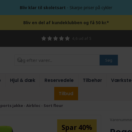
Bliv klar til skoletsart
- Skarpe priser på cykler
Bliv en del af kundeklubben og få 50 kr.*
4,6 ud af 5
Søg
e
Hjul & dæk
Reservedele
Tilbehør
Værkste
Tilbud
Sports jakke - Airbloc - Sort flour
Varenumme
Spar 40%