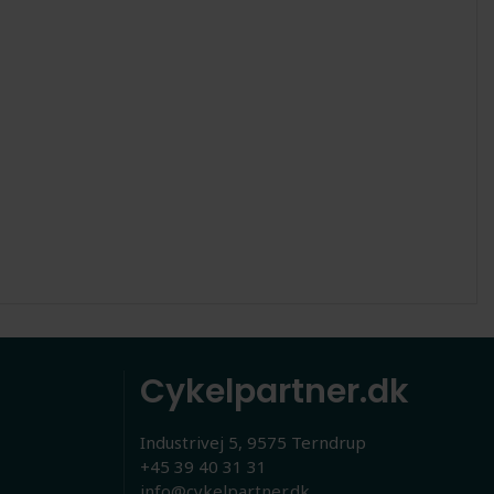
Cykelpartner.dk
Industrivej 5, 9575 Terndrup
+45 39 40 31 31
info@cykelpartner.dk