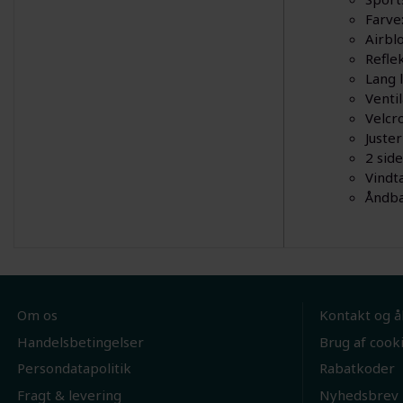
Farve:
Airbl
Refle
Lang 
Venti
Velcr
Juster
2 sid
Vindt
Åndb
Om os
Kontakt og å
Handelsbetingelser
Brug af cook
Persondatapolitik
Rabatkoder
Fragt & levering
Nyhedsbrev