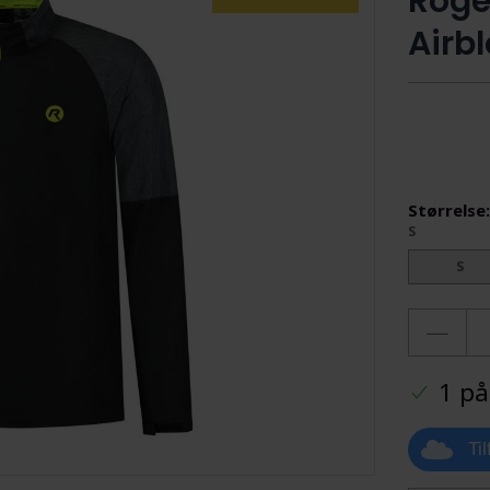
Rogel
Airbl
Størrelse
S
S
1 på
Ti