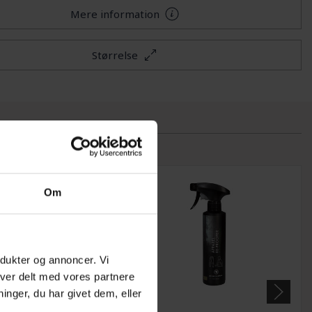
Mere information
Størrelse
Om
odukter og annoncer. Vi
iver delt med vores partnere
nger, du har givet dem, eller