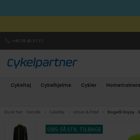
+45 39 40 31 31
Cykeltøj
Cykelhjelme
Cykler
Hometrainer
Du er her:
Forside
Cykeltøj
Urban & Fritid
Rogelli Enjoy - 
OBS: FÅ STK. TILBAGE