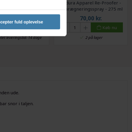
va hjelmhue fullface
Endura Apparel Re-Proofer -
ld i unisize sort
Imprægneringsspray - 275 ml
- Clear
79,00
kr.
70,00
kr.
cepter fuld oplevelse
Køb nu
Køb nu
tet leveringstid: 14 dage
2 på lager
inden ude.
ar snor i taljen.