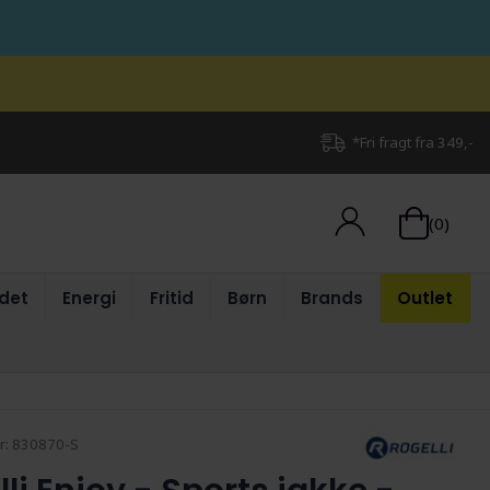
*Fri fragt fra 349,-
(0)
det
Energi
Fritid
Børn
Brands
Outlet
r:
830870-S