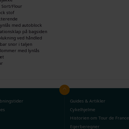
 Sort/Flour
ock stof
kterende
lynlås med autoblock
lationsklap på bagsiden
olukning ved håndled
bar snor i taljen
elommer med lynlås
æt
ar
bningstider
Guides & Artikler
ies
Cykelhjelme
Historien om Tour de France
Egerberegner