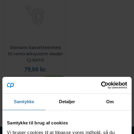
Shimano kassetteenhed
til remtræksystem model
CJ-NX10
79,00
kr.
1 på lager
Samtykke
Detaljer
Om
Viser 1 til 1 af 1
40
Samtykke til brug af cookies
Vi bruger cookies til at tilpasse vores indhold, så du