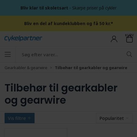
Bliv klar til skoletsart
- Skarpe priser på cykler
Bliv en del af kundeklubben og få 50 kr.*
KURV
Gearkabler & gearwire
Tilbehør til gearkabler og gearwire
Tilbehør til gearkabler
og gearwire
Vis filtre
Popularitet