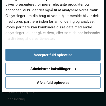
Om os
bliver præsenteret for mere relevante produkter og
Handelsbetingelser
annoncer. Vi bruger det også til at analysere vores trafik.
Persondatapolitik
Oplysninger om din brug af vores hjemmeside bliver delt
med vores partnere inden for annoncering og analyse.
Fragt & levering
Vores partnere kan kombinere disse data med andre
Returnering
oplysninger, du har givet dem, eller som de har indsamlet
Reklamation
fra din brug af deres tjenester.
Gavekort
Accepter fuld oplevelse
Kontakt og åbningstider
Brug af cookies
Administrer indstillinger
Rabatkoder
Nyhedsbrev
Afvis fuld oplevelse
Track & Trace
Job hos Cykelpartner
Finansiering