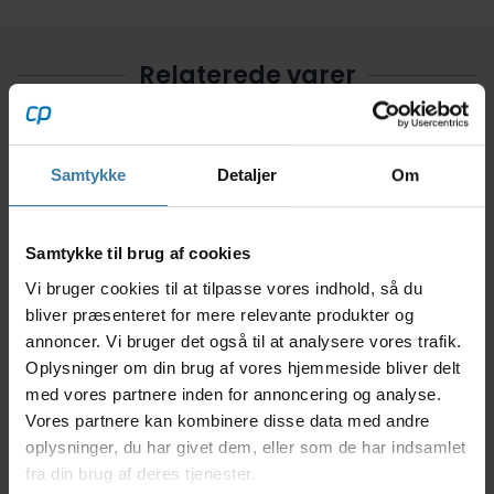
Relaterede varer
Samtykke
Detaljer
Om
Samtykke til brug af cookies
Vi bruger cookies til at tilpasse vores indhold, så du
OnGear - Ringeklokke
OXC Wrap - Refleks til
L
bliver præsenteret for mere relevante produkter og
- Fodbold
arm eller ben - 38cm -
S
annoncer. Vi bruger det også til at analysere vores trafik.
Gul
Oplysninger om din brug af vores hjemmeside bliver delt
17,00
kr.
28,00
kr.
med vores partnere inden for annoncering og analyse.
Vores partnere kan kombinere disse data med andre
oplysninger, du har givet dem, eller som de har indsamlet
+10 på lager
+10 på lager
fra din brug af deres tjenester.