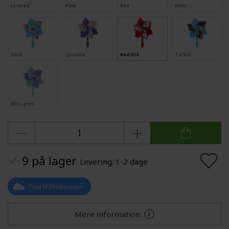
Lyserød
Pink
Rød
Navy
Isblå
Lyselilla
Rød/Blå
Turkis
Mint grøn
9 på lager
Levering: 1-2 dage
Tilføj til Ønskeskyen
Mere information