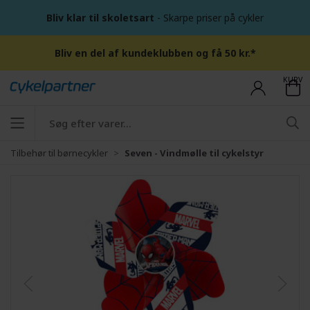
Bliv klar til skoletsart
- Skarpe priser på cykler
Bliv en del af kundeklubben og få 50 kr.*
KURV
Tilbehør til børnecykler
Seven - Vindmølle til cykelstyr