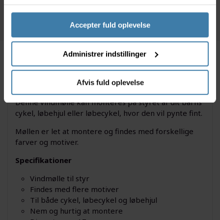
Accepter fuld oplevelse
Administrer indstillinger
Beskrivelse
Specifikationer
Afvis fuld oplevelse
Denne vindmølle kan monteres på styret af dit barns
cykel, løbehjul eller løbecykel, hvor den vil pynte fint.
Møllen er let at montere og findes med forskellige
farver og motiver.
Specifikationer
Vindmølle til styr
Findes med flere motiver
Til både cykel, løbecykel og løbehjul
Nem og hurtig at montere