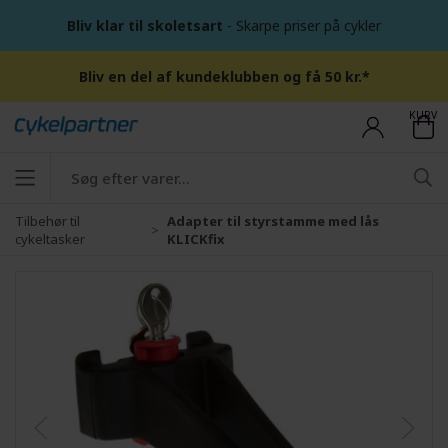
Bliv klar til skoletsart
- Skarpe priser på cykler
Bliv en del af kundeklubben og få 50 kr.*
KURV
Tilbehør til
Adapter til styrstamme med lås
cykeltasker
KLICKfix