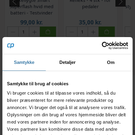
Superflash hvid med
pedaler
styr
batteri - Testvinder
99,00
kr.
35,00
kr.
+10 på lager
+10 på lager
Samtykke
Detaljer
Om
Samtykke til brug af cookies
Beskrivelse
Specifikationer
Anmeldelser
Vi bruger cookies til at tilpasse vores indhold, så du
bliver præsenteret for mere relevante produkter og
annoncer. Vi bruger det også til at analysere vores trafik.
Til kurv og tasker til front. Maksimal belastning 5 kg.
Oplysninger om din brug af vores hjemmeside bliver delt
med vores partnere inden for annoncering og analyse.
Montering til KLICKfix cykelkurv, styrtaske eller
Vores partnere kan kombinere disse data med andre
kortholder på cyklens styrstamme.